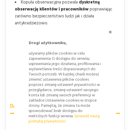
Kopuła obserwacyjna pozwala
dyskretną
obserwację klientów i pracowników
poprawiając
zarówno bezpieczeństwo ludzi jak i działa
antykradzieżowo.
ZAMKNI
Aluminiowy akryl z którego wykonano lustro jest
odporny na kurz i inne zabrudzenia
.
Drogi użytkowniku,
Lustro sklepowe dzięki swojej budowie
nie
używamy plików cookies w celu
sprawia niebezpieczeństwa uszkodzenia ciała
w
zapewnienia Ci dostępu do serwisu,
razie stłuczenia w przeciwieństwie do
usprawniania jego działania, profilowania i
niebezpiecznych luster szklanych.
wyświetlania treści dopasowanych do
Twoich potrzeb. W każdej chwili możesz
Lustra sklepowe pomagają w
eliminacji
zmienić ustawienia plików cookies
"martwych punktów
zwiększają pole widzenia
poprzez zmianę ustawień prywatności w
przeglądarce, zmianę ustawień swojego
personelu.
konta lub zmianę swoich preferencji w
zakładce Ustawienia cookies w stopce
strony. Pamiętaj, że zmiana ta może
DANE TECHNICZNE
spowodować brak dostępu do
niektórych funkcji serwisu.
Sprawdź naszą
politykę prywatności