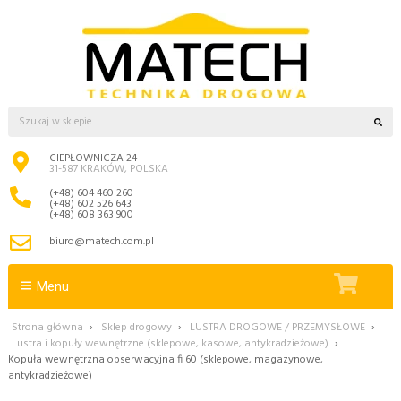
CIEPŁOWNICZA 24
31-587 KRAKÓW, POLSKA
(+48) 604 460 260
(+48) 602 526 643
(+48) 608 363 900
biuro@matech.com.pl
Menu
Strona główna
›
Sklep drogowy
›
LUSTRA DROGOWE / PRZEMYSŁOWE
›
Lustra i kopuły wewnętrzne (sklepowe, kasowe, antykradzieżowe)
›
Kopuła wewnętrzna obserwacyjna fi 60 (sklepowe, magazynowe,
antykradzieżowe)