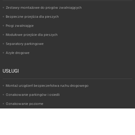
Zestawy montażowe do progów zwalniających
Bezpieczne przejścia dla pieszych
Progi zwalniające
Modułowe przejście dla pieszych
Separatory parkingowe
Azyle drogowe
USŁUGI
Montaż urządzeń bezpieczeństwa ruchu drogowego
Oznakowanie parkingów i osiedli
Oznakowanie poziome
Montaż znaków drogowych
Oznakowanie garaży i parkingów wielopoziomowych
Oznakowanie magazynów