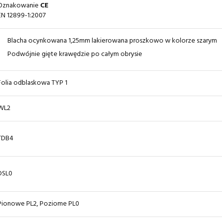
Oznakowanie
CE
EN 12899-1:2007
Blacha ocynkowana 1,25mm lakierowana proszkowo w kolorze szarym
Podwójnie gięte krawędzie po całym obrysie
Folia odblaskowa TYP 1
WL2
TDB4
DSL0
Pionowe PL2, Poziome PL0