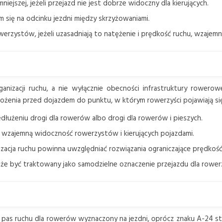
iejszej, jeżeli przejazd nie jest dobrze widoczny dla kierujących.
 się na odcinku jezdni między skrzyżowaniami.
erzystów, jeżeli uzasadniają to natężenie i prędkość ruchu, wzajemn
anizacji ruchu, a nie wyłącznie obecności infrastruktury rowero
ożenia przed dojazdem do punktu, w którym rowerzyści pojawiają się
zedłużeniu drogi dla rowerów albo drogi dla rowerów i pieszych.
 wzajemną widoczność rowerzystów i kierujących pojazdami.
nizacja ruchu powinna uwzględniać rozwiązania ograniczające prędkoś
oże być traktowany jako samodzielne oznaczenie przejazdu dla rowe
 pas ruchu dla rowerów wyznaczony na jezdni, oprócz znaku A-24 st