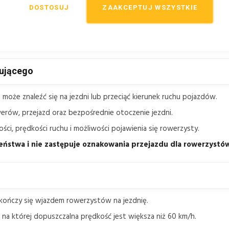
DOSTOSUJ
ZAAKCEPTUJ WSZYSTKIE
m znakiem ostrzegawczym informującym o miejscu, w którym rower
u przed punktami styku ruchu samochodowego z drogą dla rowerów
sne zwrócenie uwagi kierujących na możliwość pojawienia się roweru
rującego
może znaleźć się na jezdni lub przeciąć kierunek ruchu pojazdów.
erów, przejazd oraz bezpośrednie otoczenie jezdni.
i, prędkości ruchu i możliwości pojawienia się rowerzysty.
eństwa i nie zastępuje oznakowania przejazdu dla rowerzystó
kończy się wjazdem rowerzystów na jezdnię.
na której dopuszczalna prędkość jest większa niż 60 km/h.