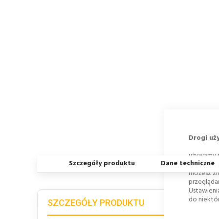
Drogi uż
używamy p
Szczegóły produktu
Dane techniczne
działania,
możesz zm
przegląda
Ustawieni
do niektór
SZCZEGÓŁY PRODUKTU