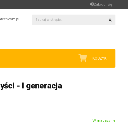
Zaloguj się
tech.com.pl
KOSZYK
ści - I generacja
W magazynie