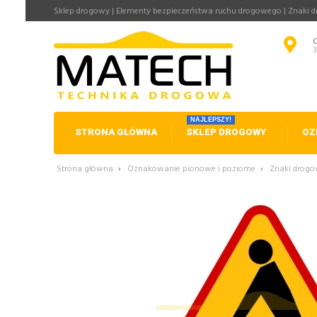
Sklep drogowy | Elementy bezpieczeństwa ruchu drogowego | Znaki 
NAJLEPSZY!
STRONA GŁÓWNA
SKLEP DROGOWY
OZ
Strona główna
›
Oznakowanie pionowe i poziome
›
Znaki drog