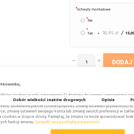
Uchwyty montażowe
Nie
18,45 zł
Tak
+
15,00
DODAJ
ytkowniku,
lików cookies w celu zapewnienia Ci dostępu do serwisu, usprawniania je
Dobór wielkości znaków drogowych
Opinie
P
 profilowania i wyświetlania treści dopasowanych do Twoich potrzeb. W każ
ienić ustawienia plików cookies poprzez zmianę ustawień prywatności w
rce, zmianę ustawień swojego konta lub zmianę swoich preferencji w zakł
a cookies w stopce strony. Pamiętaj, że zmiana ta może spowodować bra
ych funkcji serwisu.
Sprawdź naszą politykę prywatności