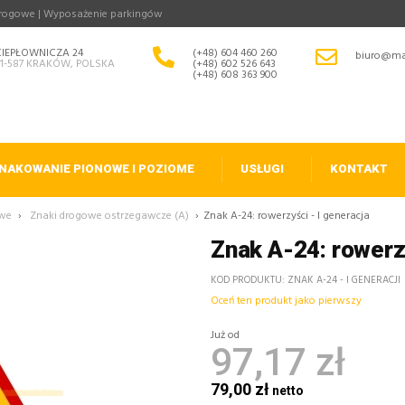
drogowe | Wyposażenie parkingów
CIEPŁOWNICZA 24
(+48) 604 460 260
biuro@ma
31-587 KRAKÓW, POLSKA
(+48) 602 526 643
(+48) 608 363 900
NAKOWANIE PIONOWE I POZIOME
USŁUGI
KONTAKT
owe
›
Znaki drogowe ostrzegawcze (A)
›
Znak A-24: rowerzyści - I generacja
Znak A-24: rowerzy
KOD PRODUKTU
ZNAK A-24 - I GENERACJI
Oceń ten produkt jako pierwszy
Już od
97,17 zł
79,00 zł