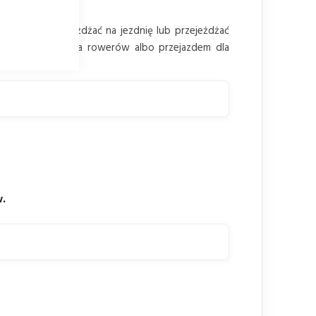
zyści mogą wjeżdżać na jezdnię lub przejeżdżać
, pasem ruchu dla rowerów albo przejazdem dla
 na jezdni.
w.