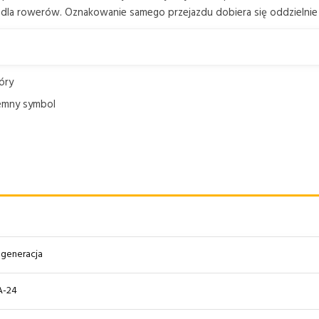
la rowerów. Oznakowanie samego przejazdu dobiera się oddzielnie z
óry
iemny symbol
I generacja
A-24