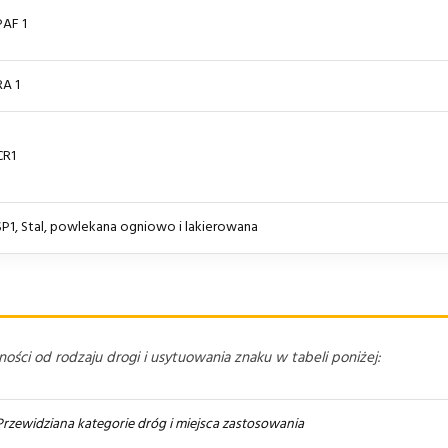
PAF 1
RA 1
CR1
SP1, Stal, powlekana ogniowo i lakierowana
ści od rodzaju drogi i usytuowania znaku w tabeli poniżej:
Przewidziana kategorie dróg i miejsca zastosowania