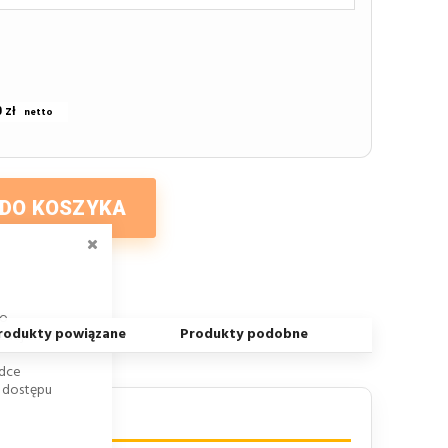
 zł
 DO KOSZYKA
ZAMKNIJ
go
rodukty powiązane
Produkty podobne
dej chwili
adce
k dostępu