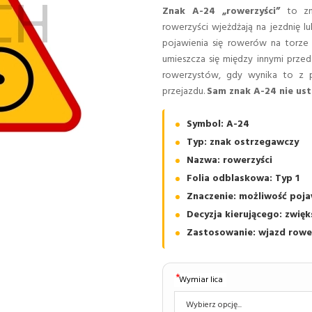
Znak A-24 „rowerzyści”
to zna
rowerzyści wjeżdżają na jezdnię lu
pojawienia się rowerów na torze
umieszcza się między innymi prze
rowerzystów, gdy wynika to z pr
przejazdu.
Sam znak A-24 nie us
Symbol: A-24
Typ: znak ostrzegawczy
Nazwa: rowerzyści
Folia odblaskowa: Typ 1
Znaczenie: możliwość poja
Decyzja kierującego: zwię
Zastosowanie: wjazd rower
Wymiar lica