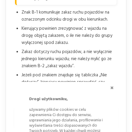
Znak B-1 komunikuje zakaz ruchu pojazdów na
oznaczonym odcinku drogi w obu kierunkach.
Kierujący powinien zrezygnować z wjazdu na
drogę objętą zakazem, o ile nie należy do grupy
wyłączonej spod zakazu.
Zakaz dotyczy ruchu pojazdów, a nie wyłącznie
jednego kierunku wjazdu; nie należy mylić go ze
znakiem B-2 „zakaz wjazdu”.
Jeżeli pod znakiem znajduje się tabliczka „Nie
dotyczy”, kierujący powinien sprawdzić, czy
ZAMKNI
wyjątek obejmuje jego pojazd lub status
użytkownika drogi.
Drogi użytkowniku,
używamy plików cookies w celu
Kiedy stosuje się znak zakazu ruchu
zapewnienia Ci dostępu do serwisu,
usprawniania jego działania, profilowania i
w obu kierunkach
wyświetlania treści dopasowanych do
Twoich potrzeb. W każdej chwili możesz