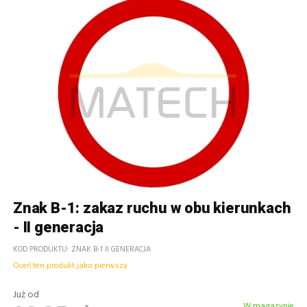
Znak B-1: zakaz ruchu w obu kierunkach
- II generacja
KOD PRODUKTU
ZNAK B-1 II GENERACJA
Oceń ten produkt jako pierwszy
Już od
W magazynie