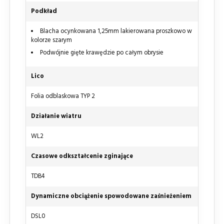
Podkład
Blacha ocynkowana 1,25mm lakierowana proszkowo w
kolorze szarym
Podwójnie gięte krawędzie po całym obrysie
Lico
Folia odblaskowa TYP 2
Działanie wiatru
WL2
Czasowe odkształcenie zginające
TDB4
Dynamiczne obciążenie spowodowane zaśnieżeniem
DSL0