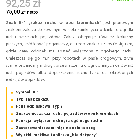
92,25 zł
75,00 zł
Znak B-1 „zakaz ruchu w obu kierunkach”
jest pionowym
znakiem zakazu stosowanym w celu zamknięcia odcinka drogi dla
ruchu wszelkich pojazdów. Zakaz obejmuje również kolumny
pieszych, jeźdźców i poganiaczy, dlatego znak B-1 stosuje się tam,
gdzie dany odcinek ma zostać wyłączony z ogólnego ruchu.
Umieszcza się go m.in. przy robotach w pasie drogowym, złym
stanie technicznym drogi, przeznaczeniu drogi do innych celów niż
ruch pojazdów albo dopuszczeniu ruchu tylko dla określonych
rodzajów pojazdów.
Symbol: B-1
Typ: znak zakazu
Folia odblaskowa: typ 2
Znaczenie: zakaz ruchu pojazdów w obu kierunkach
Funkcja: wyłączenie drogi z ogólnego ruchu
Zastosowanie: zamknięcie odcinka drogi
Wyjątki: możliwa tabliczka „Nie dotyczy”