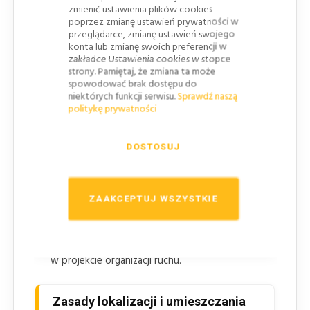
Przy czasowym lub stałym zamknięciu drogi z
zmienić ustawienia plików cookies
poprzez zmianę ustawień prywatności w
powodu robót prowadzonych w pasie
przeglądarce, zmianę ustawień swojego
drogowym.
konta lub zmianę swoich preferencji w
zakładce Ustawienia cookies w stopce
Na odcinkach, których stan techniczny nie
strony. Pamiętaj, że zmiana ta może
pozwala dopuścić ogólnego ruchu pojazdów, np.
spowodować brak dostępu do
przy uszkodzeniu jezdni lub obiektu mostowego.
niektórych funkcji serwisu.
Sprawdź naszą
politykę prywatności
Gdy droga została przeznaczona do innych celów
niż ruch pojazdów.
DOSTOSUJ
Gdy na drodze dopuszcza się ruch wyłącznie
określonych pojazdów, np. autobusów
komunikacji miejskiej
, taksówek, zaopatrzenia albo
ZAAKCEPTUJ WSZYSTKIE
służb miejskich.
Przy wjazdach do obszarów, w których dostęp
pojazdów wymaga jednoznacznego ograniczenia
w projekcie organizacji ruchu.
Zasady lokalizacji i umieszczania