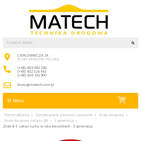
CIEPŁOWNICZA 24
31-587 KRAKÓW, POLSKA
(+48) 604 460 260
(+48) 602 526 643
(+48) 608 363 900
biuro@matech.com.pl
Menu
Strona główna
›
Oznakowanie pionowe i poziome
›
Znaki drogowe
›
Znaki drogowe zakazu (B)
›
II generacja
›
Znak B-1: zakaz ruchu w obu kierunkach - II generacja