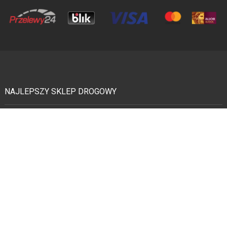
NAJLEPSZY SKLEP DROGOWY
Urządzenia bezpieczeństwa ruchu drogowego, elementy inżynierii drogowej,
mała architektura miejska, wyposażenie parkingów - to i inne znajdziecie
wewnątrz naszego sklepu drogowego. Wyposażenia parkingów, osiedli, hal i
magazynów. Szeroko pojęta technika drogowa.
Produkujemy dedykowane i wysoko wyspecjalizowane zestawy montażowe do
progów zwalniających, separatorów i wszelkich innych urządzeń
bezpieczeństwa ruchu drogowego.
URZĄDZENIA BRD