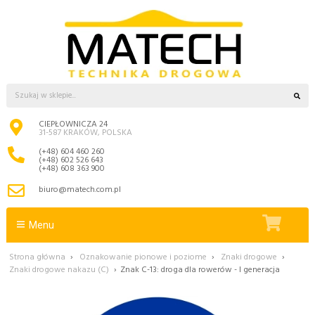
CIEPŁOWNICZA 24
31-587 KRAKÓW, POLSKA
(+48) 604 460 260
(+48) 602 526 643
(+48) 608 363 900
biuro@matech.com.pl
Menu
Strona główna
›
Oznakowanie pionowe i poziome
›
Znaki drogowe
›
Znaki drogowe nakazu (C)
›
Znak C-13: droga dla rowerów - I generacja