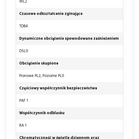
WL2
Czasowe odkształcenie zginające
TDB4
Dynamiczne obciążenie spowodowane zaśnieżeniem
DSL0
Obciążenie skupione
Pionowe PL2, Poziome PL0
Częściowy współczynnik bezpieczeństwa
PAF 1
Współczynnik odblasku
RA 1
Chromatyczność w świetle dziennym oraz