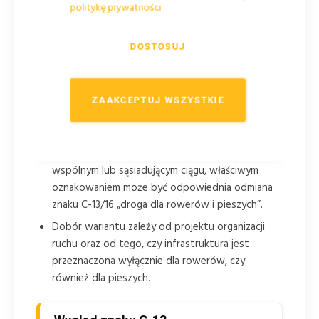
C-13a „koniec drogi dla rowerów”
wskazuje
politykę prywatności
miejsce, w którym kończy się droga dla rowerów i
następuje włączenie do jezdni z ruchem innych
DOSTOSUJ
pojazdów.
Znaku C-13a nie stosuje się, gdy kontynuacją jest
droga dla rowerów i pieszych, droga dla pieszych,
ZAAKCEPTUJ WSZYSTKIE
strefa zamieszkania albo gdy zastosowano znak
B-1 lub B-9.
Jeżeli ruch rowerów i pieszych odbywa się na
wspólnym lub sąsiadującym ciągu, właściwym
oznakowaniem może być odpowiednia odmiana
znaku C-13/16 „droga dla rowerów i pieszych”.
Dobór wariantu zależy od projektu organizacji
ruchu oraz od tego, czy infrastruktura jest
przeznaczona wyłącznie dla rowerów, czy
również dla pieszych.