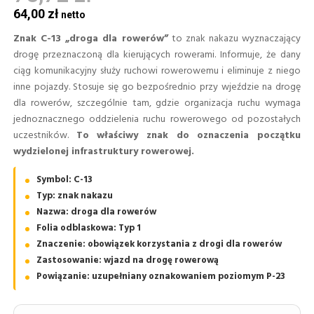
64,00 zł
Znak C-13 „droga dla rowerów”
to znak nakazu wyznaczający
drogę przeznaczoną dla kierujących rowerami. Informuje, że dany
ciąg komunikacyjny służy ruchowi rowerowemu i eliminuje z niego
inne pojazdy. Stosuje się go bezpośrednio przy wjeździe na drogę
dla rowerów, szczególnie tam, gdzie organizacja ruchu wymaga
jednoznacznego oddzielenia ruchu rowerowego od pozostałych
uczestników.
To właściwy znak do oznaczenia początku
wydzielonej infrastruktury rowerowej.
Symbol: C-13
Typ: znak nakazu
Nazwa: droga dla rowerów
Folia odblaskowa: Typ 1
Znaczenie: obowiązek korzystania z drogi dla rowerów
Zastosowanie: wjazd na drogę rowerową
Powiązanie: uzupełniany oznakowaniem poziomym P-23