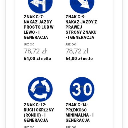
ZNAK C-7:
ZNAK C-9:
NAKAZ JAZDY
NAKAZ JAZDY Z
PROSTO LUB W
PRAWEJ
LEWO - I
STRONY ZNAKU
GENERACJA
- I GENERACJA
Już od
Już od
78,72 zł
78,72 zł
64,00 zł
64,00 zł
ZNAK C-12:
ZNAK C-14:
RUCH OKRĘŻNY
PRĘDKOŚĆ
(RONDO) - I
MINIMALNA - I
GENERACJA
GENERACJA
Już od
Już od