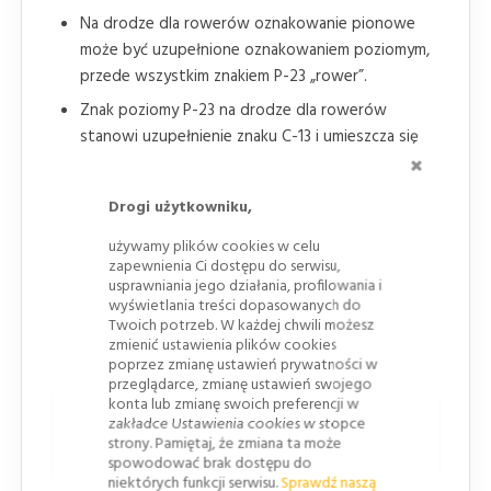
Na drodze dla rowerów oznakowanie pionowe
może być uzupełnione oznakowaniem poziomym,
przede wszystkim znakiem P-23 „rower”.
Znak poziomy P-23 na drodze dla rowerów
stanowi uzupełnienie znaku C-13 i umieszcza się
ZAMKNI
go na początku drogi, bezpośrednio za każdym
skrzyżowaniem oraz za miejscem
Drogi użytkowniku,
doprowadzającym ruch rowerowy do tej drogi.
używamy plików cookies w celu
W praktyce projektowej lokalizacja znaku
zapewnienia Ci dostępu do serwisu,
powinna wynikać z przebiegu drogi dla rowerów,
usprawniania jego działania, profilowania i
punktów wjazdu, skrzyżowań oraz miejsc, w
wyświetlania treści dopasowanych do
Twoich potrzeb. W każdej chwili możesz
których użytkownik może mieć wątpliwość co do
zmienić ustawienia plików cookies
przeznaczenia ciągu.
poprzez zmianę ustawień prywatności w
przeglądarce, zmianę ustawień swojego
konta lub zmianę swoich preferencji w
Warianty, zakończenie drogi i
zakładce Ustawienia cookies w stopce
strony. Pamiętaj, że zmiana ta może
powiązane oznakowanie
spowodować brak dostępu do
niektórych funkcji serwisu.
Sprawdź naszą