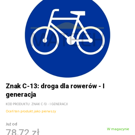
Znak C-13: droga dla rowerów - I
generacja
KOD PRODUKTU
ZNAK C-13 - I GENERACJI
Oceń ten produkt jako pierwszy
Już od
W magazynie
78,72 zł