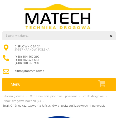
CIEPŁOWNICZA 24
31-587 KRAKÓW, POLSKA
(+48) 604 460 260
(+48) 602 526 643
(+48) 608 363 900
biuro@matech.com.pl
Menu
Strona główna
›
Oznakowanie pionowe i poziome
›
Znaki drogowe
›
Znaki drogowe nakazu (C)
›
Znak C-18: nakaz używania łańcuchów przeciwpoślizgowych - I generacja