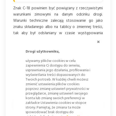
Znak C-18 powinien być powiązany z rzeczywistymi
warunkami zimowymi na danym odcinku drogi.
Warunki techniczne zalecają stosowanie go jako
znaku składanego albo na tablicy o zmiennej treści,
tak aby był odsłaniany w czasie występowania
śniegu i zasłaniany po jego usunięciu. Takie
ZAMKNI
rozwiązanie ogranicza ryzyko utrzymywania nakazu
poza okresem, w którym jest uzasadniony warunkami
Drogi użytkowniku,
na drodze.
używamy plików cookies w celu
zapewnienia Ci dostępu do serwisu,
Jeżeli odcinek z nakazem znajduje się za
usprawniania jego działania, profilowania i
skrzyżowaniem lub wyjazdem z parkingu, przed tym
wyświetlania treści dopasowanych do
miejscem stosuje się oznakowanie uprzedzające, aby
Twoich potrzeb. W każdej chwili możesz
zmienić ustawienia plików cookies
kierujący mógł podjąć decyzję przed wjazdem na
poprzez zmianę ustawień prywatności w
odcinek objęty nakazem.
przeglądarce, zmianę ustawień swojego
konta lub zmianę swoich preferencji w
zakładce Ustawienia cookies w stopce
Tabliczki
, odwołanie i zestawienia
strony. Pamiętaj, że zmiana ta może
spowodować brak dostępu do