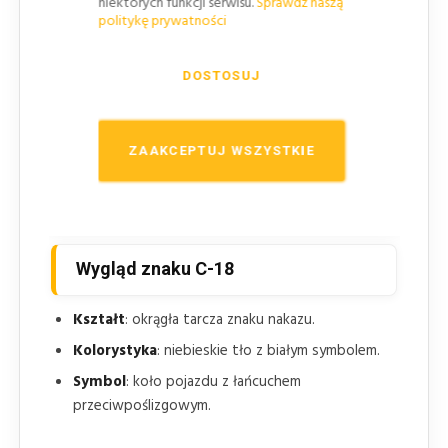
Tabliczki T-23a–T-23j
: stosowane wtedy, gdy
niektórych funkcji serwisu.
Sprawdź naszą
politykę prywatności
nakaz używania łańcuchów ma dotyczyć
wybranego rodzaju pojazdów.
DOSTOSUJ
Znak C-19
: wskazuje miejsce, w którym nakaz
używania łańcuchów przeciwpoślizgowych
przestaje obowiązywać.
ZAAKCEPTUJ WSZYSTKIE
Znak F-5
: może uprzedzać o nakazie używania
łańcuchów przed odcinkiem drogi, na którym
ustawiono C-18.
Wygląd znaku C-18
Kształt
: okrągła tarcza znaku nakazu.
Kolorystyka
: niebieskie tło z białym symbolem.
Symbol
: koło pojazdu z łańcuchem
przeciwpoślizgowym.