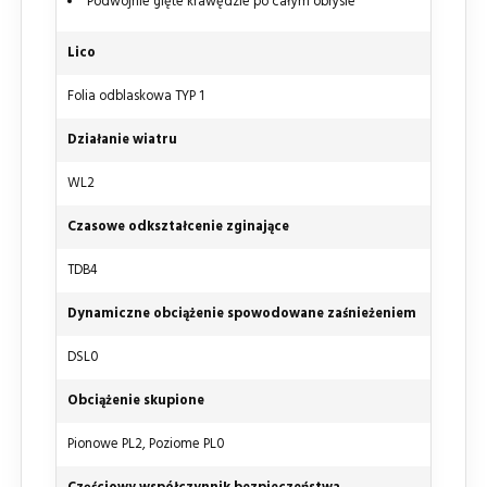
Podwójnie gięte krawędzie po całym obrysie
Lico
Folia odblaskowa TYP 1
Działanie wiatru
WL2
Czasowe odkształcenie zginające
TDB4
Dynamiczne obciążenie spowodowane zaśnieżeniem
DSL0
Obciążenie skupione
Pionowe PL2, Poziome PL0