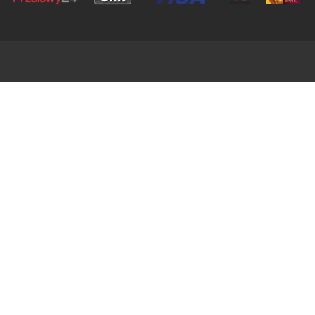
NAJLEPSZY SKLEP DROGOWY
Urządzenia bezpieczeństwa ruchu drogowego, elementy inżynierii drogowej,
mała architektura miejska, wyposażenie parkingów - to i inne znajdziecie
wewnątrz naszego sklepu drogowego. Wyposażenia parkingów, osiedli, hal i
magazynów. Szeroko pojęta technika drogowa.
Produkujemy dedykowane i wysoko wyspecjalizowane zestawy montażowe do
progów zwalniających, separatorów i wszelkich innych urządzeń
bezpieczeństwa ruchu drogowego.
URZĄDZENIA BRD
Zestawy montażowe do progów zwalniających