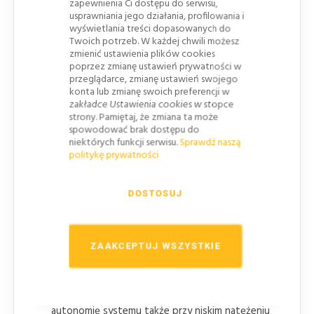
zapewnienia Ci dostępu do serwisu,
dochodzącą do przejścia i uruchamiają światła
usprawniania jego działania, profilowania i
ostrzegawcze
, podświetlenie znaku oraz nocne
wyświetlania treści dopasowanych do
doświetlenie przejścia.
Twoich potrzeb. W każdej chwili możesz
zmienić ustawienia plików cookies
Cztery białe lampy SMD
— doświetlają strefę
poprzez zmianę ustawień prywatności w
przejścia z boku urządzenia i kierują światło na
przeglądarce, zmianę ustawień swojego
konta lub zmianę swoich preferencji w
obszar przeznaczony dla pieszych.
zakładce Ustawienia cookies w stopce
Kierunkowe światło dolne
— uzupełnia
strony. Pamiętaj, że zmiana ta może
spowodować brak dostępu do
doświetlenie przejścia, wzmacnia efekt odbicia
niektórych funkcji serwisu.
Sprawdź naszą
światła od nawierzchni i ogranicza zjawisko
politykę prywatności
olśnienia.
Panel fotowoltaiczny 50 W
— zasila urządzenie
DOSTOSUJ
niezależnie od stałej instalacji elektrycznej, z
możliwością pracy buforowej z sieci
energetycznej.
ZAAKCEPTUJ WSZYSTKIE
Algorytm zarządzania energią
— sterownik
reaguje na aktualne warunki świetlne i
optymalizuje natężenie światła, wspierając
autonomię systemu także przy niskim natężeniu