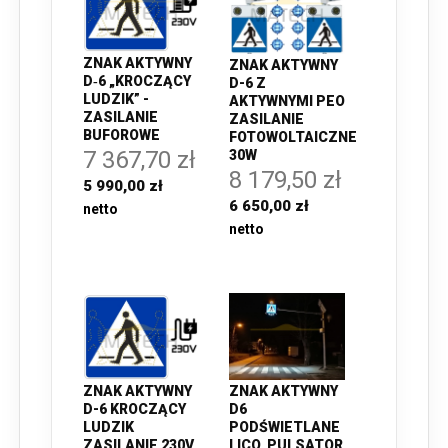
ZNAK AKTYWNY
ZNAK AKTYWNY
D‑6 „KROCZĄCY
D-6 Z
LUDZIK” -
AKTYWNYMI PEO
ZASILANIE
ZASILANIE
BUFOROWE
FOTOWOLTAICZNE
7 367,70 zł
30W
8 179,50 zł
5 990,00 zł
6 650,00 zł
ZNAK AKTYWNY
ZNAK AKTYWNY
D-6 KROCZĄCY
D6
LUDZIK
PODŚWIETLANE
ZASILANIE 230V
LICO, PULSATOR