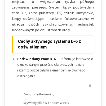
miejscach o zwiększonym ryzyku późnego
zauważenia pieszego. System łączy podświetlany
znak D-6, żółte pulsatory LED, czujniki kurtynowe,
lampy doświetlające i zasilanie fotowoltaiczne w
układzie dwóch zsynchronizowanych jednostek
montowanych po obu stronach drogi.
Cechy aktywnego systemu D-6 z
doświetleniem
Podświetlany znak D-6
— informuje kierowcę o
oznakowanym przejściu dla pieszych i działa
razem z pozostałymi elementami aktywnego
ostrzegania.
ZAMKNI
Żółte pulsatory LED fi 100
— po dwa źródła
światła na każdą stronę przejścia wysyłają sygnał
Drogi użytkowniku,
ostrzegawczy po wykryciu pieszego.
Czujniki kurtynowe
— wykrywają osobę
używamy plików cookies w celu