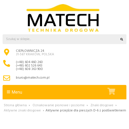
CIEPŁOWNICZA 24
31-587 KRAKÓW, POLSKA
(+48) 604 460 260
(+48) 602 526 643
(+48) 608 363 900
biuro@matech.com.pl
Menu
Strona główna
›
Oznakowanie pionowe i poziome
›
Znaki drogowe
›
Aktywne znaki drogowe
›
Aktywne przejście dla pieszych D-6 z podświetleniem