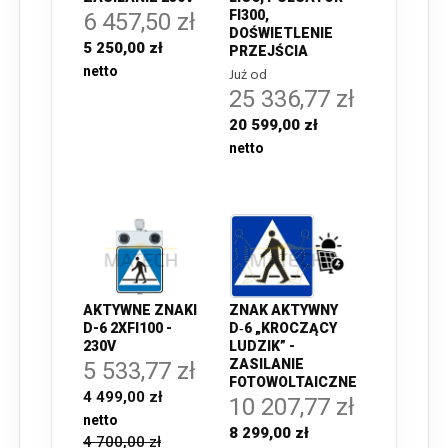
FI300,
6 457,50 zł
DOŚWIETLENIE
5 250,00 zł
PRZEJŚCIA
Już od
25 336,77 zł
20 599,00 zł
AKTYWNE ZNAKI
ZNAK AKTYWNY
D-6 2XFI100 -
D‑6 „KROCZĄCY
230V
LUDZIK” -
ZASILANIE
5 533,77 zł
FOTOWOLTAICZNE
4 499,00 zł
10 207,77 zł
8 299,00 zł
4 700,00 zł