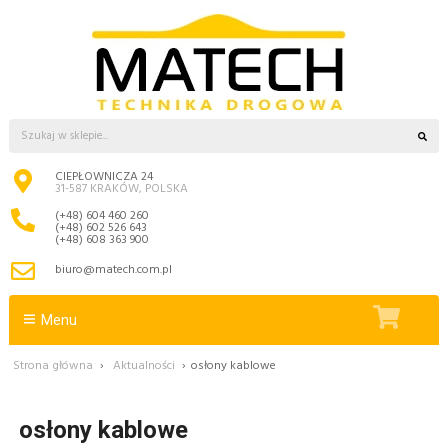
CIEPŁOWNICZA 24
31-587 KRAKÓW, POLSKA
(+48) 604 460 260
(+48) 602 526 643
(+48) 608 363 900
biuro@matech.com.pl
Menu
Strona główna
›
Aktualności
›
osłony kablowe
osłony kablowe