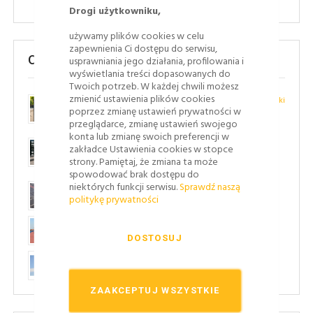
Drogi użytkowniku,
używamy plików cookies w celu
zapewnienia Ci dostępu do serwisu,
Ostatnie posty
usprawniania jego działania, profilowania i
wyświetlania treści dopasowanych do
Twoich potrzeb. W każdej chwili możesz
zmienić ustawienia plików cookies
Oznakowanie strefy płatnego parkowania – jakie znaki
poprzez zmianę ustawień prywatności w
wyznaczają strefę i kiedy trzeba zapłacić?
przeglądarce, zmianę ustawień swojego
Sierpień 05, 2026
konta lub zmianę swoich preferencji w
Jak ograniczniki parkingowe chronią ściany, elewacje i
zakładce Ustawienia cookies w stopce
ogrodzenia?
strony. Pamiętaj, że zmiana ta może
Lipiec 23, 2026
spowodować brak dostępu do
niektórych funkcji serwisu.
Sprawdź naszą
Oznakowanie poziome - przepisy i ich znaczenie
politykę prywatności
Lipiec 08, 2026
Stosowanie barier ochronnych - jakie ma funkcje?
Lipiec 06, 2026
DOSTOSUJ
Jak powstają znaki drogowe?
Lipiec 03, 2026
ZAAKCEPTUJ WSZYSTKIE