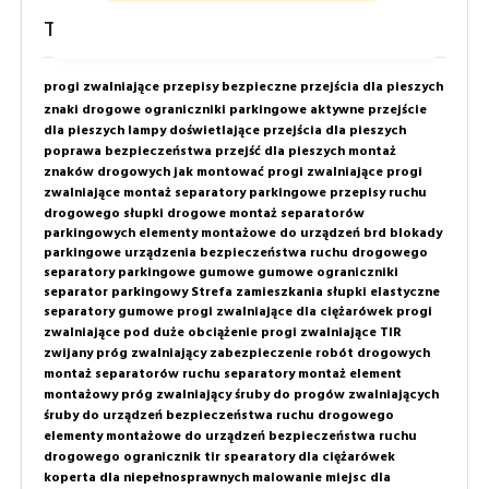
Tagi
progi zwalniające
przepisy
bezpieczne przejścia dla pieszych
znaki drogowe
ograniczniki parkingowe
aktywne przejście
dla pieszych
lampy doświetlające przejścia dla pieszych
poprawa bezpieczeństwa przejść dla pieszych
montaż
znaków drogowych
jak montować progi zwalniające
progi
zwalniające montaż
separatory parkingowe
przepisy ruchu
drogowego
słupki drogowe
montaż separatorów
parkingowych
elementy montażowe do urządzeń brd
blokady
parkingowe
urządzenia bezpieczeństwa ruchu drogowego
separatory parkingowe gumowe
gumowe ograniczniki
separator parkingowy
Strefa zamieszkania
słupki elastyczne
separatory gumowe
progi zwalniające dla ciężarówek
progi
zwalniające pod duże obciążenie
progi zwalniające TIR
zwijany próg zwalniający
zabezpieczenie robót drogowych
montaż separatorów ruchu
separatory montaż
element
montażowy próg zwalniający
śruby do progów zwalniających
śruby do urządzeń bezpieczeństwa ruchu drogowego
elementy montażowe do urządzeń bezpieczeństwa ruchu
drogowego
ogranicznik tir
spearatory dla ciężarówek
koperta dla niepełnosprawnych
malowanie miejsc dla