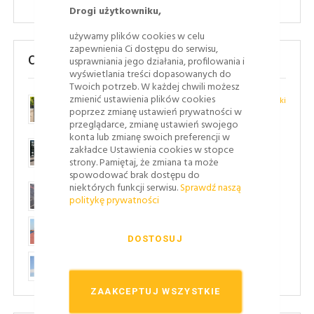
Drogi użytkowniku,
używamy plików cookies w celu
zapewnienia Ci dostępu do serwisu,
Ostatnie posty
usprawniania jego działania, profilowania i
wyświetlania treści dopasowanych do
Twoich potrzeb. W każdej chwili możesz
zmienić ustawienia plików cookies
Oznakowanie strefy płatnego parkowania – jakie znaki
poprzez zmianę ustawień prywatności w
wyznaczają strefę i kiedy trzeba zapłacić?
przeglądarce, zmianę ustawień swojego
Sierpień 05, 2026
konta lub zmianę swoich preferencji w
Jak ograniczniki parkingowe chronią ściany, elewacje i
zakładce Ustawienia cookies w stopce
ogrodzenia?
strony. Pamiętaj, że zmiana ta może
Lipiec 23, 2026
spowodować brak dostępu do
niektórych funkcji serwisu.
Sprawdź naszą
Oznakowanie poziome - przepisy i ich znaczenie
politykę prywatności
Lipiec 08, 2026
Stosowanie barier ochronnych - jakie ma funkcje?
Lipiec 06, 2026
DOSTOSUJ
Jak powstają znaki drogowe?
Lipiec 03, 2026
ZAAKCEPTUJ WSZYSTKIE