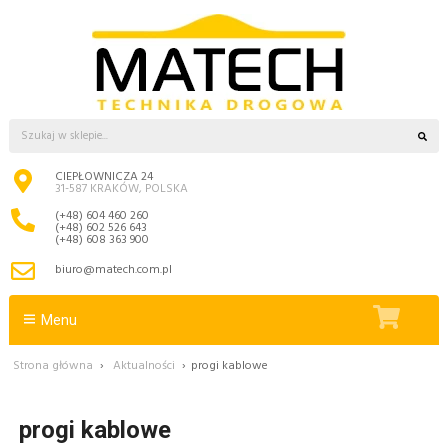
CIEPŁOWNICZA 24
31-587 KRAKÓW, POLSKA
(+48) 604 460 260
(+48) 602 526 643
(+48) 608 363 900
biuro@matech.com.pl
Menu
Strona główna
›
Aktualności
›
progi kablowe
progi kablowe