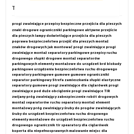
Tagi
progi zwalniające
przepisy
bezpieczne przejścia dla pieszych
znaki drogowe
ograniczniki parkingowe
aktywne przejście
dla pieszych
lampy doświetlające przejścia dla pieszych
poprawa bezpieczeństwa przejść dla pieszych
montaż
znaków drogowych
jak montować progi zwalniające
progi
zwalniające montaż
separatory parkingowe
przepisy ruchu
drogowego
słupki drogowe
montaż separatorów
parkingowych
elementy montażowe do urządzeń brd
blokady
parkingowe
urządzenia bezpieczeństwa ruchu drogowego
separatory parkingowe gumowe
gumowe ograniczniki
separator parkingowy
Strefa zamieszkania
słupki elastyczne
separatory gumowe
progi zwalniające dla ciężarówek
progi
zwalniające pod duże obciążenie
progi zwalniające TIR
zwijany próg zwalniający
zabezpieczenie robót drogowych
montaż separatorów ruchu
separatory montaż
element
montażowy próg zwalniający
śruby do progów zwalniających
śruby do urządzeń bezpieczeństwa ruchu drogowego
elementy montażowe do urządzeń bezpieczeństwa ruchu
drogowego
ogranicznik tir
spearatory dla ciężarówek
koperta dla niepełnosprawnych
malowanie miejsc dla