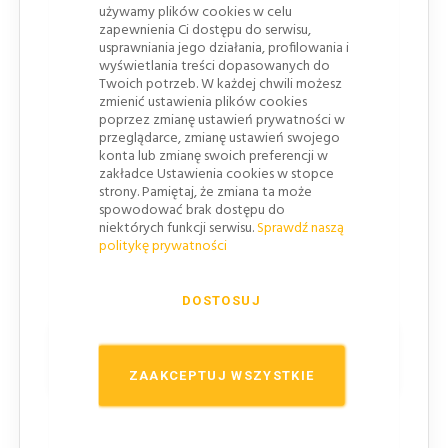
używamy plików cookies w celu
drogowych.
zapewnienia Ci dostępu do serwisu,
Soczewka 180 mm
— soczewka wykonana z
usprawniania jego działania, profilowania i
wyświetlania treści dopasowanych do
poliwęglanu ma konstrukcję odblaskową, która
Twoich potrzeb. W każdej chwili możesz
wspiera wykorzystanie światła emitowanego
zmienić ustawienia plików cookies
przez lampę.
poprzez zmianę ustawień prywatności w
przeglądarce, zmianę ustawień swojego
Gniazdo baterii z 3 pasami stykowymi
—
konta lub zmianę swoich preferencji w
rozwiązanie pomaga prawidłowo osadzić baterię
zakładce Ustawienia cookies w stopce
strony. Pamiętaj, że zmiana ta może
w gnieździe podczas przygotowania lampy do
spowodować brak dostępu do
pracy.
niektórych funkcji serwisu.
Sprawdź naszą
politykę prywatności
Zakres temperatur pracy
— urządzenie może
pracować w temperaturze od -15°C do +85°C.
DOSTOSUJ
Korzyści użytkowe w organizacji
ruchu
ZAAKCEPTUJ WSZYSTKIE
Zwiększa czytelność wygrodzenia po zmroku
— czerwone światło
ostrzegawcze
ułatwia