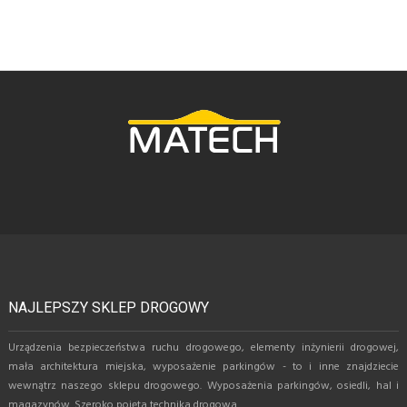
NAJLEPSZY SKLEP DROGOWY
Urządzenia bezpieczeństwa ruchu drogowego, elementy inżynierii drogowej,
mała architektura miejska, wyposażenie parkingów - to i inne znajdziecie
wewnątrz naszego sklepu drogowego. Wyposażenia parkingów, osiedli, hal i
magazynów. Szeroko pojęta technika drogowa.