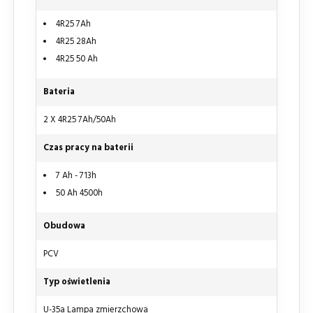
4R25 7Ah
4R25 28Ah
4R25 50 Ah
Bateria
2 X 4R25 7Ah/50Ah
Czas pracy na baterii
7 Ah - 713h
50 Ah 4500h
Obudowa
PCV
Typ oświetlenia
U-35a Lampa zmierzchowa