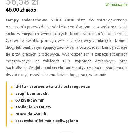
56,58 zł
W magazynie
46,00 zł
Lampy zmierzchowe STAR 2000
służą do ostrzegawczego
oznaczania przeszkód, zapór i elementów tymczasowej organizacji
ruchu w miejscach wymagających dobrej widoczności po zmroku.
Czerwone światło pomaga wskazać kierowcy zamknięcie, koniec
drogi lub punkt wymagający zachowania ostrożności. Lampy stosuje
się przy pracach drogowych, wygrodzeniach i zabezpieczeniach
montowanych na tablicach U-20 zaporach drogowych oraz
pachołkach.
Czujnik zmierzchu
automatyzuje pracę urządzenia, a
dwu-bateryjne zasilanie umożliwia długą pracę w terenie.
U-35a - czerwone światło ostrzegawcze
czujnik zmierzchu
60 błysków/min
zasilanie 2 x H4R25
praca do 4500 h
soczewka ⌀180 mm z poliwęglanu