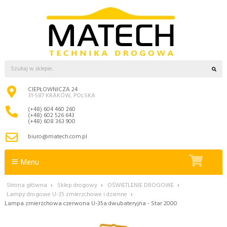
CIEPŁOWNICZA 24
31-587 KRAKÓW, POLSKA
(+48) 604 460 260
(+48) 602 526 643
(+48) 608 363 900
biuro@matech.com.pl
Menu
Strona główna
›
Sklep drogowy
›
OŚWIETLENIE DROGOWE
›
Lampy drogowe U-35 zmierzchowe i dzienne
›
Lampa zmierzchowa czerwona U-35a dwubateryjna - Star 2000