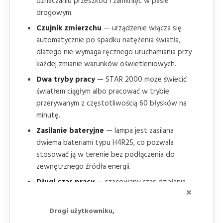
oznaczaniu przeszkód i zamknięć w pasie
drogowym.
Czujnik zmierzchu
— urządzenie włącza się
automatycznie po spadku natężenia światła,
dlatego nie wymaga ręcznego uruchamiania przy
każdej zmianie warunków oświetleniowych.
Dwa tryby pracy
— STAR 2000 może świecić
światłem ciągłym albo pracować w trybie
przerywanym z częstotliwością 60 błysków na
minutę.
Zasilanie bateryjne
— lampa jest zasilana
dwiema bateriami typu H4R25, co pozwala
stosować ją w terenie bez podłączenia do
zewnętrznego źródła energii.
Długi czas pracy
— szacowany czas działania
ZAMKNI
wynosi 713 h dla baterii 7 Ah oraz 4500 h dla
baterii 50 Ah, dlatego parametr ma znaczenie
Drogi użytkowniku,
przy dłuższych zabezpieczeniach robót