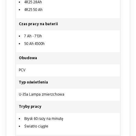
4R25 28Ah
4R25 50 Ah
Czas pracy na baterii
7 Ah - 713h
50 Ah 4500h
Obudowa
PCV
Typ oświetlenia
U-35a Lampa zmierzchowa
Tryby pracy
Błysk 60 razy na minutę
Światło ciągłe