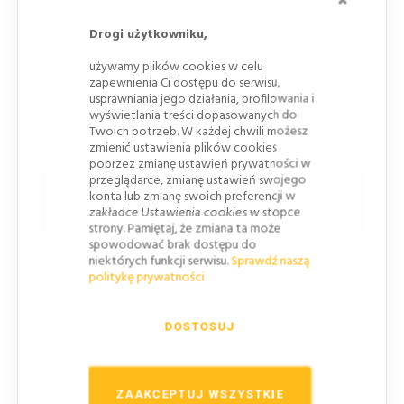
Drogi użytkowniku,
używamy plików cookies w celu
zapewnienia Ci dostępu do serwisu,
usprawniania jego działania, profilowania i
wyświetlania treści dopasowanych do
Twoich potrzeb. W każdej chwili możesz
zmienić ustawienia plików cookies
poprzez zmianę ustawień prywatności w
przeglądarce, zmianę ustawień swojego
Zalety dwubateryjnych lamp
konta lub zmianę swoich preferencji w
zmierzchowych:
zakładce Ustawienia cookies w stopce
strony. Pamiętaj, że zmiana ta może
spowodować brak dostępu do
Długa żywotność na bateriach
: Szacowany
niektórych funkcji serwisu.
Sprawdź naszą
politykę prywatności
czas pracy na bateriach wynosi do 713 godzin dla
baterii 7 Ah i 4500 godzin dla baterii 50 Ah.
Energooszczędność
: Technologia LED pozwala
DOSTOSUJ
na trzykrotnie dłuższy czas pracy w porównaniu
do tradycyjnych żarówek.
ZAAKCEPTUJ WSZYSTKIE
System informujący o wyczerpaniu baterii
: W