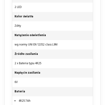
2 LED
Kolor światła
Żółty
Natężenie oświetlenia
wg normy UNI EN 12352 class L9M
Źródło zasilania
2 x Bateria typu 4R25
Napięcie zasilania
6V
Bateria
4R25 7Ah