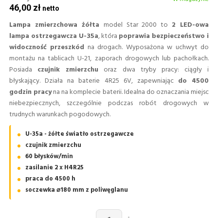
46,00 zł
Lampa zmierzchowa żółta
model Star 2000 to
2 LED-owa
lampa ostrzegawcza U-35a
, która
poprawia bezpieczeństwo i
widoczność przeszkód
na drogach. Wyposażona w uchwyt do
montażu na tablicach U-21, zaporach drogowych lub pachołkach.
Posiada
czujnik zmierzchu
oraz dwa tryby pracy: ciągły i
błyskający. Działa na baterie 4R25 6V, zapewniając
do 4500
godzin pracy
na na komplecie baterii. Idealna do oznaczania miejsc
niebezpiecznych, szczególnie podczas robót drogowych w
trudnych warunkach pogodowych.
U-35a - żółte światło ostrzegawcze
czujnik zmierzchu
60 błysków/min
zasilanie 2 x H4R25
praca do 4500 h
soczewka ⌀180 mm z poliwęglanu