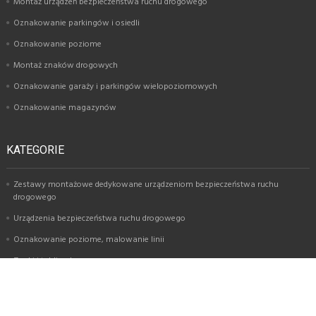
Montaż urządzeń bezpieczeństwa ruchu drogowego
Oznakowanie parkingów i osiedli
Oznakowanie poziome
Montaż znaków drogowych
Oznakowanie garaży i parkingów wielopoziomowych
Oznakowanie magazynów
KATEGORIE
Zestawy montażowe dedykowane urządzeniom bezpieczeństwa ruchu
drogowego
Urządzenia bezpieczeństwa ruchu drogowego
Oznakowanie poziome, malowanie linii
Znaki i tablice drogowe
Usługi montażu oznakowania i urządzeń BRD