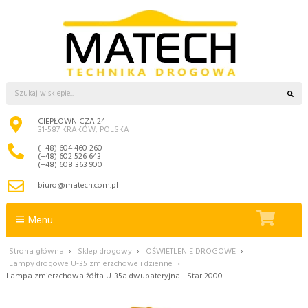
CIEPŁOWNICZA 24
31-587 KRAKÓW, POLSKA
(+48) 604 460 260
(+48) 602 526 643
(+48) 608 363 900
biuro@matech.com.pl
Menu
Strona główna
›
Sklep drogowy
›
OŚWIETLENIE DROGOWE
›
Lampy drogowe U-35 zmierzchowe i dzienne
›
Lampa zmierzchowa żółta U-35a dwubateryjna - Star 2000