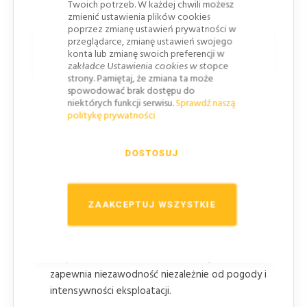
Twoich potrzeb. W każdej chwili możesz
zmienić ustawienia plików cookies
poprzez zmianę ustawień prywatności w
przeglądarce, zmianę ustawień swojego
Korzyści stosowania separatora
konta lub zmianę swoich preferencji w
łańcuchowego
zakładce Ustawienia cookies w stopce
strony. Pamiętaj, że zmiana ta może
spowodować brak dostępu do
Podnosi poziom bezpieczeństwa
poprzez
niektórych funkcji serwisu.
Sprawdź naszą
skuteczne wyznaczanie stref ruchu i ograniczanie
politykę prywatności
ryzyka kolizji.
Ułatwia organizację przestrzeni drogowej
DOSTOSUJ
dzięki szybkiemu montażowi i możliwości łatwej
modyfikacji układu.
Zwiększa widoczność i kontrolę nad ruchem
,
ZAAKCEPTUJ WSZYSTKIE
pomagając w płynnej i bezpiecznej organizacji
przejazdu.
Odporność na warunki atmosferyczne
zapewnia niezawodność niezależnie od pogody i
intensywności eksploatacji.