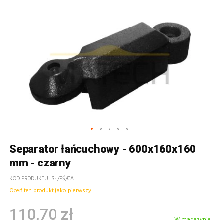
Separator łańcuchowy - 600x160x160
mm - czarny
KOD PRODUKTU
SŁ/EŚ/CA
Oceń ten produkt jako pierwszy
110,70 zł
W magazynie