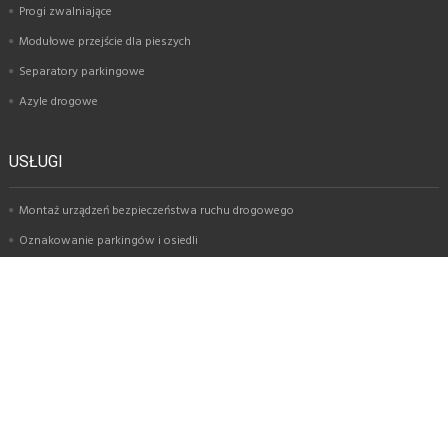
Progi zwalniające
Modułowe przejście dla pieszych
Separatory parkingowe
Azyle drogowe
USŁUGI
Montaż urządzeń bezpieczeństwa ruchu drogowego
Oznakowanie parkingów i osiedli
Oznakowanie poziome
Montaż znaków drogowych
Oznakowanie garaży i parkingów wielopoziomowych
Oznakowanie magazynów
KATEGORIE