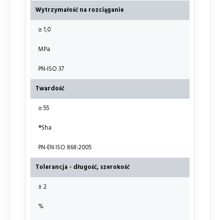
Wytrzymałość na rozciąganie
≥ 1,0
MPa
PN-ISO 37
Twardość
≥ 55
°
Sha
PN-EN ISO 868:2005
Tolerancja - długość, szerokość
± 2
%