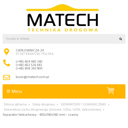
CIEPŁOWNICZA 24
31-587 KRAKÓW, POLSKA
(+48) 604 460 260
(+48) 602 526 643
(+48) 608 363 900
biuro@matech.com.pl
Menu
Strona główna
›
Sklep drogowy
›
SEPARATORY I OGRANICZNIKI
›
Separatory ruchu drogowego (liniowe, U25a, U25b, łańcuchowe)
›
Separator łańcuchowy - 600x160x160 mm - czarny