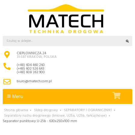
CIEPŁOWNICZA 24
31-587 KRAKÓW, POLSKA
(+48) 604 460 260
(+48) 602 526 643
(+48) 608 363 900
biuro@matech.com.pl
Menu
Strona główna
›
Sklep drogowy
›
SEPARATORY I OGRANICZNIKI
›
Separatory ruchu drogowego (liniowe, U25a, U25b, łańcuchowe)
›
Separator punktowy U-25b - 630x250x100 mm