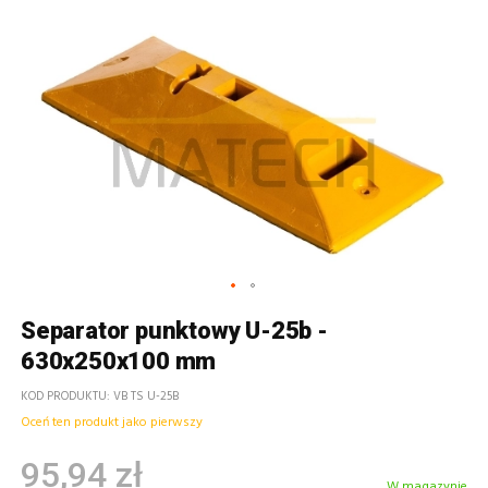
Separator punktowy U-25b -
630x250x100 mm
KOD PRODUKTU
VB TS U-25B
Oceń ten produkt jako pierwszy
95,94 zł
W magazynie