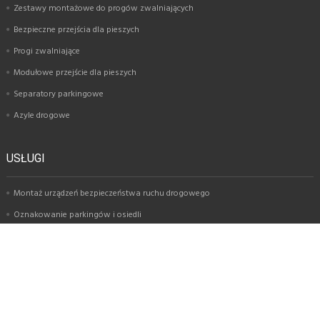
Zestawy montażowe do progów zwalniających
Bezpieczne przejścia dla pieszych
Progi zwalniające
Modułowe przejście dla pieszych
Separatory parkingowe
Azyle drogowe
USŁUGI
Montaż urządzeń bezpieczeństwa ruchu drogowego
Oznakowanie parkingów i osiedli
Oznakowanie poziome
Montaż znaków drogowych
Oznakowanie garaży i parkingów wielopoziomowych
Oznakowanie magazynów