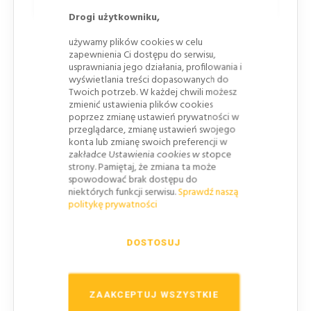
Drogi użytkowniku,
Bezpieczeństwo ruchu
: Separator skutecznie
używamy plików cookies w celu
wyznacza pasy ruchu, zapobiegając
zapewnienia Ci dostępu do serwisu,
usprawniania jego działania, profilowania i
niekontrolowanym manewrom i chroniąc ciągi
wyświetlania treści dopasowanych do
piesze oraz rowerowe.
Twoich potrzeb. W każdej chwili możesz
zmienić ustawienia plików cookies
Zwiększenie przepustowość
: Idealny do
poprzez zmianę ustawień prywatności w
wydzielania pasów dla komunikacji zbiorczej,
przeglądarce, zmianę ustawień swojego
takich jak tramwaje i autobusy.
konta lub zmianę swoich preferencji w
zakładce Ustawienia cookies w stopce
Trwałość i niezawodność
: Specjalnie
strony. Pamiętaj, że zmiana ta może
zaprojektowane
elementy montażowe
spowodować brak dostępu do
niektórych funkcji serwisu.
Sprawdź naszą
zapewniają długowieczność i odporność na
politykę prywatności
uszkodzenia.
DOSTOSUJ
ZAAKCEPTUJ WSZYSTKIE