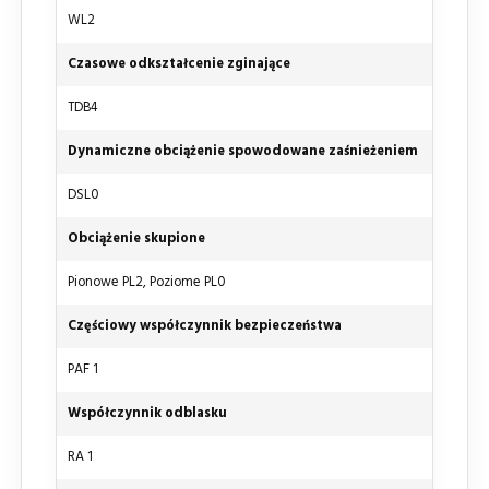
WL2
Czasowe odkształcenie zginające
TDB4
Dynamiczne obciążenie spowodowane zaśnieżeniem
DSL0
Obciążenie skupione
Pionowe PL2, Poziome PL0
Częściowy współczynnik bezpieczeństwa
PAF 1
Współczynnik odblasku
RA 1