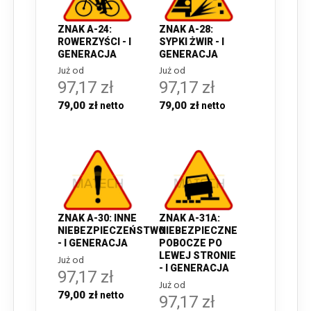
ZNAK A-24:
ZNAK A-28:
ROWERZYŚCI - I
SYPKI ŻWIR - I
GENERACJA
GENERACJA
Już od
Już od
97,17 zł
97,17 zł
79,00 zł
79,00 zł
ZNAK A-30: INNE
ZNAK A-31A:
NIEBEZPIECZEŃSTWO
NIEBEZPIECZNE
- I GENERACJA
POBOCZE PO
LEWEJ STRONIE
Już od
- I GENERACJA
97,17 zł
Już od
79,00 zł
97,17 zł