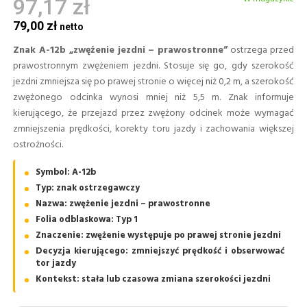
97,17 zł
79,00 zł
Znak A-12b „zwężenie jezdni – prawostronne”
ostrzega przed
prawostronnym zwężeniem jezdni. Stosuje się go, gdy szerokość
jezdni zmniejsza się po prawej stronie o więcej niż 0,2 m, a szerokość
zwężonego odcinka wynosi mniej niż 5,5 m. Znak informuje
kierującego, że przejazd przez zwężony odcinek może wymagać
zmniejszenia prędkości, korekty toru jazdy i zachowania większej
ostrożności.
Symbol: A-12b
Typ: znak ostrzegawczy
Nazwa: zwężenie jezdni – prawostronne
Folia odblaskowa: Typ 1
Znaczenie: zwężenie występuje po prawej stronie jezdni
Decyzja kierującego: zmniejszyć prędkość i obserwować
tor jazdy
Kontekst: stała lub czasowa zmiana szerokości jezdni