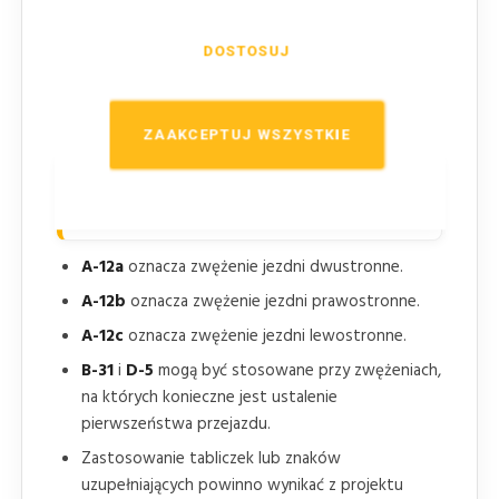
W oznakowaniu poziomym miejsc zmian szerokości
jezdni stosuje się rozwiązania prowadzące tor ruchu,
DOSTOSUJ
w tym odpowiednie skosy, powierzchnie wyłączone
z ruchu i znaki poziome dostosowane do tego, czy
zwężenie zmniejsza liczbę pasów ruchu.
ZAAKCEPTUJ WSZYSTKIE
Warianty,
tabliczki
i znaki
powiązane
A-12a
oznacza zwężenie jezdni dwustronne.
A-12b
oznacza zwężenie jezdni prawostronne.
A-12c
oznacza zwężenie jezdni lewostronne.
B-31
i
D-5
mogą być stosowane przy zwężeniach,
na których konieczne jest ustalenie
pierwszeństwa przejazdu.
Zastosowanie tabliczek lub znaków
uzupełniających powinno wynikać z projektu