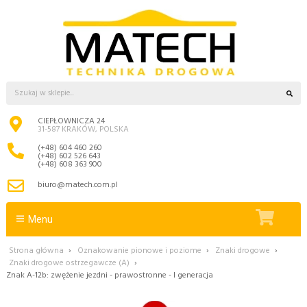
CIEPŁOWNICZA 24
31-587 KRAKÓW, POLSKA
(+48) 604 460 260
(+48) 602 526 643
(+48) 608 363 900
biuro@matech.com.pl
Menu
Strona główna
›
Oznakowanie pionowe i poziome
›
Znaki drogowe
›
Znaki drogowe ostrzegawcze (A)
›
Znak A-12b: zwężenie jezdni - prawostronne - I generacja