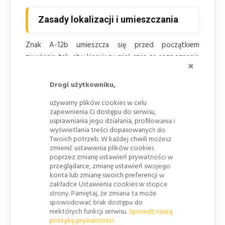
Zasady lokalizacji i umieszczania
Znak A-12b umieszcza się przed początkiem
zwężenia tak, aby kierujący miał czas na rozpoznanie
ZAMKNI
zmiany szerokości jezdni i przygotowanie manewru.
W przypadku zwężeń, na których dwa pojazdy nie
Drogi użytkowniku,
mogą się swobodnie wyminąć, projekt organizacji
używamy plików cookies w celu
ruchu może wymagać dodatkowego określenia
zapewnienia Ci dostępu do serwisu,
pierwszeństwa przejazdu lub zastosowania innych
usprawniania jego działania, profilowania i
sposobów sterowania ruchem.
wyświetlania treści dopasowanych do
Twoich potrzeb. W każdej chwili możesz
Gdy zwężony odcinek, na którym wymijanie nie jest
zmienić ustawienia plików cookies
poprzez zmianę ustawień prywatności w
możliwe, jest dłuższy niż 150 m albo znajduje się na
przeglądarce, zmianę ustawień swojego
zakręcie lub w miejscu, gdzie kierujący nie widzą
konta lub zmianę swoich preferencji w
pojazdów po przeciwnych stronach zwężenia, należy
zakładce Ustawienia cookies w stopce
strony. Pamiętaj, że zmiana ta może
zastosować sygnalizację świetlną, ręczne kierowanie
spowodować brak dostępu do
ruchem albo miejscowe poszerzenie umożliwiające
niektórych funkcji serwisu.
Sprawdź naszą
wyminięcie się pojazdów.
politykę prywatności