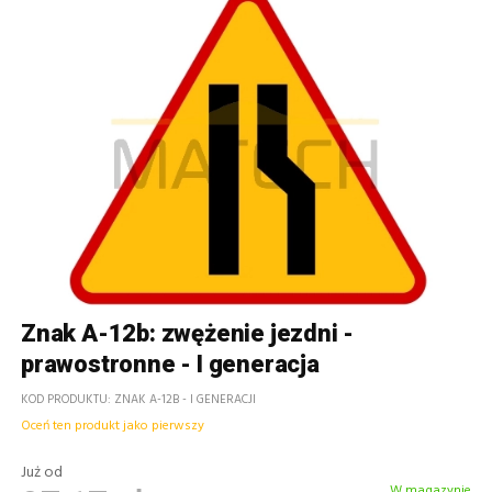
Znak A-12b: zwężenie jezdni -
prawostronne - I generacja
KOD PRODUKTU
ZNAK A-12B - I GENERACJI
Oceń ten produkt jako pierwszy
Już od
W magazynie