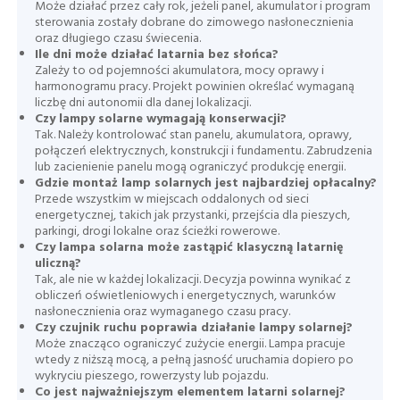
Może działać przez cały rok, jeżeli panel, akumulator i program
sterowania zostały dobrane do zimowego nasłonecznienia
oraz długiego czasu świecenia.
Ile dni może działać latarnia bez słońca?
Zależy to od pojemności akumulatora, mocy oprawy i
harmonogramu pracy. Projekt powinien określać wymaganą
liczbę dni autonomii dla danej lokalizacji.
Czy lampy solarne wymagają konserwacji?
Tak. Należy kontrolować stan panelu, akumulatora, oprawy,
połączeń elektrycznych, konstrukcji i fundamentu. Zabrudzenia
lub zacienienie panelu mogą ograniczyć produkcję energii.
Gdzie montaż lamp solarnych jest najbardziej opłacalny?
Przede wszystkim w miejscach oddalonych od sieci
energetycznej, takich jak przystanki, przejścia dla pieszych,
parkingi, drogi lokalne oraz ścieżki rowerowe.
Czy lampa solarna może zastąpić klasyczną latarnię
uliczną?
Tak, ale nie w każdej lokalizacji. Decyzja powinna wynikać z
obliczeń oświetleniowych i energetycznych, warunków
nasłonecznienia oraz wymaganego czasu pracy.
Czy czujnik ruchu poprawia działanie lampy solarnej?
Może znacząco ograniczyć zużycie energii. Lampa pracuje
wtedy z niższą mocą, a pełną jasność uruchamia dopiero po
wykryciu pieszego, rowerzysty lub pojazdu.
Co jest najważniejszym elementem latarni solarnej?