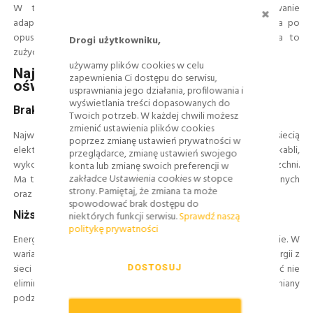
ZAMKNI
W takich miejscach szczególnie przydatne jest sterowanie
adaptacyjne. Po wykryciu ruchu natężenie światła wzrasta, a po
opuszczeniu strefy wraca do niższego poziomu. Ogranicza to
Drogi użytkowniku,
zużycie energii oraz nadmierną emisję światła w porze nocnej.
używamy plików cookies w celu
Najważniejsze zalety solarnego
zapewnienia Ci dostępu do serwisu,
oświetlenia drogowego
usprawniania jego działania, profilowania i
wyświetlania treści dopasowanych do
Brak konieczności wykonywania przyłącza
Twoich potrzeb. W każdej chwili możesz
zmienić ustawienia plików cookies
Największą korzyścią jest możliwość działania poza siecią
poprzez zmianę ustawień prywatności w
elektroenergetyczną. Odpadają prace związane z układaniem kabli,
przeglądarce, zmianę ustawień swojego
wykonywaniem przecisków pod drogą i odtwarzaniem nawierzchni.
konta lub zmianę swoich preferencji w
zakładce Ustawienia cookies w stopce
Ma to szczególne znaczenie na terenach już zagospodarowanych
strony. Pamiętaj, że zmiana ta może
oraz w miejscach oddalonych od punktu zasilania.
spowodować brak dostępu do
Niższe zużycie energii z sieci
niektórych funkcji serwisu.
Sprawdź naszą
politykę prywatności
Energia wykorzystywana przez lampę jest produkowana lokalnie. W
wariancie całkowicie autonomicznym instalacja nie pobiera energii z
sieci w czasie eksploatacji. Ogranicza to rachunki za prąd, choć nie
DOSTOSUJ
eliminuje kosztów serwisu, kontroli i okresowej wymiany
podzespołów.