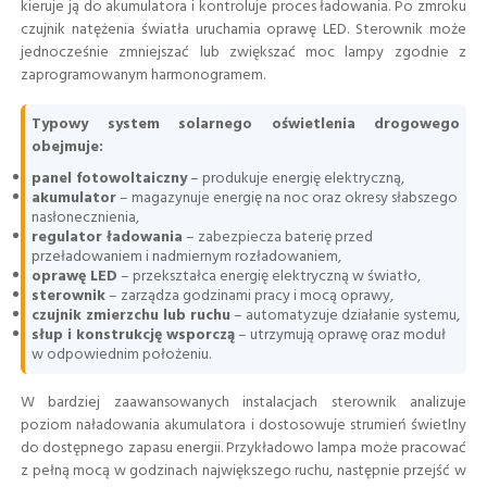
kieruje ją do akumulatora i kontroluje proces ładowania. Po zmroku
czujnik natężenia światła uruchamia oprawę LED. Sterownik może
jednocześnie zmniejszać lub zwiększać moc lampy zgodnie z
zaprogramowanym harmonogramem.
Typowy system solarnego oświetlenia drogowego
obejmuje:
panel fotowoltaiczny
– produkuje energię elektryczną,
akumulator
– magazynuje energię na noc oraz okresy słabszego
nasłonecznienia,
regulator ładowania
– zabezpiecza baterię przed
przeładowaniem i nadmiernym rozładowaniem,
oprawę LED
– przekształca energię elektryczną w światło,
sterownik
– zarządza godzinami pracy i mocą oprawy,
czujnik zmierzchu lub ruchu
– automatyzuje działanie systemu,
słup i konstrukcję wsporczą
– utrzymują oprawę oraz moduł
w odpowiednim położeniu.
W bardziej zaawansowanych instalacjach sterownik analizuje
poziom naładowania akumulatora i dostosowuje strumień świetlny
do dostępnego zapasu energii. Przykładowo lampa może pracować
z pełną mocą w godzinach największego ruchu, następnie przejść w