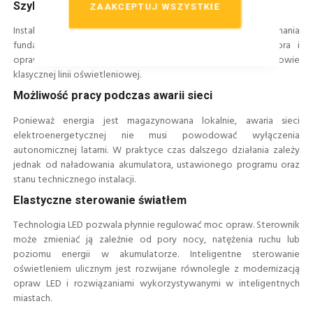
Szybszy i mniej inwazyjny montaż
ZAAKCEPTUJ WSZYSTKIE
Instalacja pojedynczego punktu zazwyczaj wymaga wykonania
fundamentu, ustawienia słupa, montażu panelu, akumulatora i
oprawy. Zakres robót ziemnych jest mniejszy niż przy budowie
klasycznej linii oświetleniowej.
Możliwość pracy podczas awarii sieci
Ponieważ energia jest magazynowana lokalnie, awaria sieci
elektroenergetycznej nie musi powodować wyłączenia
autonomicznej latarni. W praktyce czas dalszego działania zależy
jednak od naładowania akumulatora, ustawionego programu oraz
stanu technicznego instalacji.
Elastyczne sterowanie światłem
Technologia LED pozwala płynnie regulować moc opraw. Sterownik
może zmieniać ją zależnie od pory nocy, natężenia ruchu lub
poziomu energii w akumulatorze. Inteligentne sterowanie
oświetleniem ulicznym jest rozwijane równolegle z modernizacją
opraw LED i rozwiązaniami wykorzystywanymi w inteligentnych
miastach.