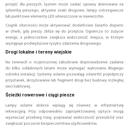
przejść dla pieszych. System może zasilać oprawy skierowane na
sylwetkę pieszego, aktywne znaki drogowe, lampy ostrzegawcze
lub punktowe elementy LED umieszczone w nawierzchni.
Czujnik obecności może aktywować dodatkowe światło dopiero
w chwili, gdy pieszy zbliża się do przejścia. Ogranicza to zużycie
energii, a jednocześnie zwiększa widoczność miejsca, w którym
występuje podwyższone ryzyko zdarzenia drogowego.
Drogi lokalne i tereny wiejskie
Na terenach o rozproszonej zabudowie doprowadzenie zasilania
do kilku oddalonych latarni może wymagać wykonania długiego
odcinka instalacji. Systemy solarne pozwalają oświetlić pojedynczy
przystanek, skrzyżowanie lub fragment drogi bez budowy rozległej
sieci kablowej.
Ścieżki rowerowe i ciągi piesze
Lampy solarne dobrze wpisują się również w infrastrukturę
rekreacyjną. Przy odpowiednio zaprojektowanej optyce mogą
wyznaczać przebieg trasy, poprawiać widoczność przeszkód oraz
zwiększać poczucie bezpieczeństwa użytkowników.