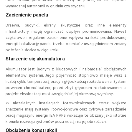
może działać prawidłowo od wiosny do jesieni, ale nie zapewni
wymaganej autonomii w grudniu czy styczniu.
Zacienienie panelu
Drzewa, budynki, ekrany akustyczne oraz inne elementy
infrastruktury mogą ograniczać dopływ promieniowania. Nawet
częściowe i regularne zacienienie wpływa na ilość produkowanej
energii. Lokalizację panelu trzeba oceniać z uwzględnieniem zmiany
położenia słońca w ciągu roku.
Starzenie się akumulatora
Akumulator jest jednym z kluczowych i najbardziej obciążonych
elementów systemu. Jego pojemność stopniowo maleje wraz z
liczbą cykli, temperaturą pracy i głębokością rozładowania. System
powinien chronić baterię przed zbyt głębokim rozładowaniem, a
projekt eksploatacji musi uwzględniać jej okresową wymianę.
W niezależnych instalacjach fotowoltaicznych coraz większe
znaczenie mają systemy litowo-jonowe oraz cyfrowe zarządzanie
pracą magazynu energii. IEA PVPS wskazuje te obszary jako istotne
kierunki rozwoju systemów poza siecią i na jej obrzeżach.
Obciążenia konstrukcji