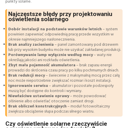
punkty solarne.
Najczęstsze błędy przy projektowaniu
oświetlenia solarnego
Dobór instalacji na podstawie warunków letnich
– system
powinien zapewniać odpowiednią pracę przede wszystkim w
okresie najmniejszego nasłonecznienia.
Brak analizy zacienienia
– panel zamontowany pod drzewem
lub przy wysokim budynku może nie uzyskać zakładanej produkcji.
Porównywanie lamp wyłącznie według mocy
– waty nie
określają jakości ani rozkładu oświetlenia.
Zbyt mała pojemność akumulatora
– brak zapasu energii
prowadzi do skrócenia czasu pracy po kilku pochmurnych dniach.
Brak redukcji mocy
– świecenie z maksymalną mocą przez całą
noc może niepotrzebnie zwiększać rozmiar i koszt instalacji.
Ignorowanie serwisu
– akumulator i pozostałe podzespoły
muszą być dostępne do kontroli i wymiany.
Niewłaściwe ustawienie oprawy
– może powodować
olśnienie albo oświetlać otoczenie zamiast drogi.
Brak obliczeń konstrukcyjnych
– moduł fotowoltaiczny
zwiększa obciążenie słupa podczas silnego wiatru.
Czy oświetlenie solarne rzeczywiście