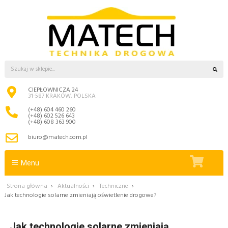
CIEPŁOWNICZA 24
31-587 KRAKÓW, POLSKA
(+48) 604 460 260
(+48) 602 526 643
(+48) 608 363 900
biuro@matech.com.pl
Menu
Strona główna
›
Aktualności
›
Techniczne
›
Jak technologie solarne zmieniają oświetlenie drogowe?
Jak technologie solarne zmieniają