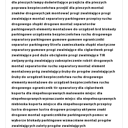
dla pieszych
lampy doświetlające przejścia dla pieszych
poprawa bezpieczeństwa przejść dla pieszych
montaż
znaków drogowych
jak montować progi zwalniające
progi
zwalniające montaż
separatory parkingowe
przepisy ruchu
drogowego
słupki drogowe
montaż separatorów
parkingowych
elementy montażowe do urządzeń brd
blokady
parkingowe
urządzenia bezpieczeństwa ruchu drogowego
separatory parkingowe gumowe
gumowe ograniczniki
separator parkingowy
Strefa zamieszkania
słupki elastyczne
separatory gumowe
progi zwalniające dla ciężarówek
progi
zwalniające pod duże obciążenie
progi zwalniające TIR
zwijany próg zwalniający
zabezpieczenie robót drogowych
montaż separatorów ruchu
separatory montaż
element
montażowy próg zwalniający
śruby do progów zwalniających
śruby do urządzeń bezpieczeństwa ruchu drogowego
elementy montażowe do urządzeń bezpieczeństwa ruchu
drogowego
ogranicznik tir
spearatory dla ciężarówek
koperta dla niepełnosprawnych
malowanie miejsc dla
niepełnospranych
wyznaczanie miejsc dla niepełnosprawnych
niebieska koperta
miejsce dla niepełnosprawnych przepisy
lustra drogowe
lustra drogowe przepisy
aktywne znaki
drogowe
montaż ograniczników parkingowych
pomoc w
wyborze
blokady parkingowe wzmacniane
montaż progów
zwalniających
zalety progów zwalniających