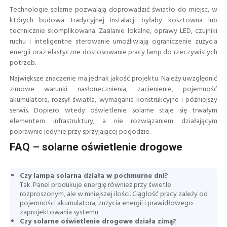
Technologie solarne pozwalają doprowadzić światło do miejsc, w
których budowa tradycyjnej instalacji byłaby kosztowna lub
technicznie skomplikowana. Zasilanie lokalne, oprawy LED, czujniki
ruchu i inteligentne sterowanie umożliwiają ograniczenie zużycia
energii oraz elastyczne dostosowanie pracy lamp do rzeczywistych
potrzeb.
Największe znaczenie ma jednak jakość projektu. Należy uwzględnić
zimowe warunki nasłonecznienia, zacienienie, pojemność
akumulatora, rozsył światła, wymagania konstrukcyjne i późniejszy
serwis. Dopiero wtedy oświetlenie solarne staje się trwałym
elementem infrastruktury, a nie rozwiązaniem działającym
poprawnie jedynie przy sprzyjającej pogodzie.
FAQ – solarne oświetlenie drogowe
Czy lampa solarna działa w pochmurne dni?
Tak. Panel produkuje energię również przy świetle
rozproszonym, ale w mniejszej ilości. Ciągłość pracy zależy od
pojemności akumulatora, zużycia energii i prawidłowego
zaprojektowania systemu.
Czy solarne oświetlenie drogowe działa zimą?