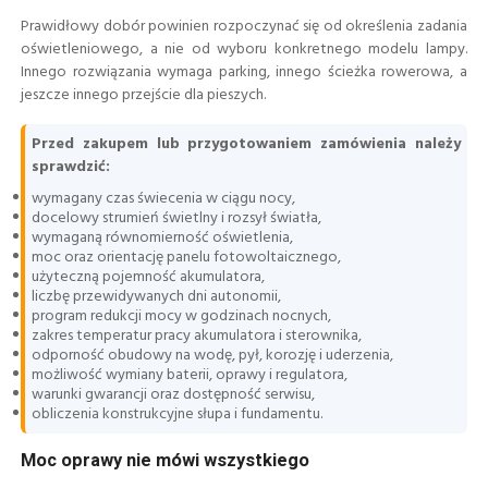
Prawidłowy dobór powinien rozpoczynać się od określenia zadania
oświetleniowego, a nie od wyboru konkretnego modelu lampy.
Innego rozwiązania wymaga parking, innego ścieżka rowerowa, a
jeszcze innego przejście dla pieszych.
Przed zakupem lub przygotowaniem zamówienia należy
sprawdzić:
wymagany czas świecenia w ciągu nocy,
docelowy strumień świetlny i rozsył światła,
wymaganą równomierność oświetlenia,
moc oraz orientację panelu fotowoltaicznego,
użyteczną pojemność akumulatora,
liczbę przewidywanych dni autonomii,
program redukcji mocy w godzinach nocnych,
zakres temperatur pracy akumulatora i sterownika,
odporność obudowy na wodę, pył, korozję i uderzenia,
możliwość wymiany baterii, oprawy i regulatora,
warunki gwarancji oraz dostępność serwisu,
obliczenia konstrukcyjne słupa i fundamentu.
Moc oprawy nie mówi wszystkiego