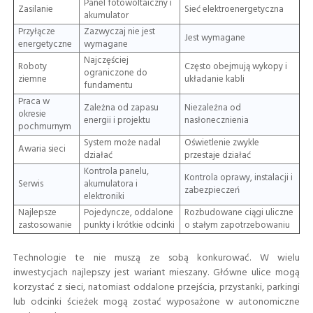
Panel fotowoltaiczny i
Zasilanie
Sieć elektroenergetyczna
akumulator
Przyłącze
Zazwyczaj nie jest
Jest wymagane
energetyczne
wymagane
Najczęściej
Roboty
Często obejmują wykopy i
ograniczone do
ziemne
układanie kabli
fundamentu
Praca w
Zależna od zapasu
Niezależna od
okresie
energii i projektu
nasłonecznienia
pochmurnym
System może nadal
Oświetlenie zwykle
Awaria sieci
działać
przestaje działać
Kontrola panelu,
Kontrola oprawy, instalacji i
Serwis
akumulatora i
zabezpieczeń
elektroniki
Najlepsze
Pojedyncze, oddalone
Rozbudowane ciągi uliczne
zastosowanie
punkty i krótkie odcinki
o stałym zapotrzebowaniu
Technologie te nie muszą ze sobą konkurować. W wielu
inwestycjach najlepszy jest wariant mieszany. Główne ulice mogą
korzystać z sieci, natomiast oddalone przejścia, przystanki, parkingi
lub odcinki ścieżek mogą zostać wyposażone w autonomiczne