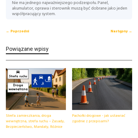
Nie ma jednego najważniejszego podzespołu. Panel,
akumulator, oprawa i sterownik muszą być dobrane jako jeden
współpracujący system.
← Poprzedni
Następny →
Powiązane wpisy
Strefa zamieszkania, droga
Pachołki drogowe - jak ustawiać
wewnętrzna, strefa ruchu – Zasady,
zgodnie z przepisami?
Bezpieczeństwo, Mandaty, Różnice