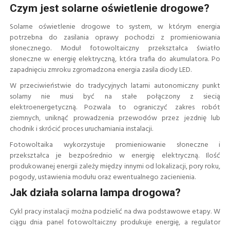
Czym jest solarne oświetlenie drogowe?
Solarne oświetlenie drogowe to system, w którym energia
potrzebna do zasilania oprawy pochodzi z promieniowania
słonecznego. Moduł fotowoltaiczny przekształca światło
słoneczne w energię elektryczną, która trafia do akumulatora. Po
zapadnięciu zmroku zgromadzona energia zasila diody LED.
W przeciwieństwie do tradycyjnych latarni autonomiczny punkt
solarny nie musi być na stałe połączony z siecią
elektroenergetyczną. Pozwala to ograniczyć zakres robót
ziemnych, uniknąć prowadzenia przewodów przez jezdnię lub
chodnik i skrócić proces uruchamiania instalacji.
Fotowoltaika wykorzystuje promieniowanie słoneczne i
przekształca je bezpośrednio w energię elektryczną. Ilość
produkowanej energii zależy między innymi od lokalizacji, pory roku,
pogody, ustawienia modułu oraz ewentualnego zacienienia.
Jak działa solarna lampa drogowa?
Cykl pracy instalacji można podzielić na dwa podstawowe etapy. W
ciągu dnia panel fotowoltaiczny produkuje energię, a regulator