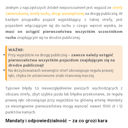
Jednym z najczęstszych źródeł nieporozumień jest wyjazd ze
strefy
zamieszkania
,
strefy ruchu
,
drogi wewnętrznej
na drogę publiczną. W
każdym przypadku pojazd wyjeżdżający z takiej strefy, jest
pojazdem włączającym się do ruchu z czego wprost wynika, że
musi on ustąpić pierwszeństwa wszystkim uczestnikom
ruchu
znajdującym się na drodze publicznej.
WAŻNE:
Przy wyjeździe na drogę publiczną –
zawsze należy ustąpić
pierwszeństwa wszystkim pojazdom znajdującym się na
drodze publicznej!
Na skrzyżowaniach wewnątrz stref obowiązuje reguła prawej
ręki, chyba że ustanowione znaki stanowią inaczej.
Typowe błędy to nieuwzględnienie pieszych wychodzących z
obszaru strefy, zbyt szybka jazda lub błędne przekonanie, że reguła
prawej ręki obowiązuje przy wyjeździe na główną arterię. Mandaty
za nieustąpienie pierwszeństwa mogą wynosić nawet 1500 zł i 12
punktów karnych.
Mandaty i odpowiedzialność – za co grozi kara