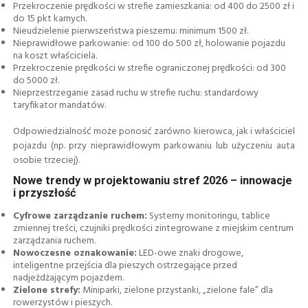
Przekroczenie prędkości w strefie zamieszkania: od 400 do 2500 zł i
do 15 pkt karnych.
Nieudzielenie pierwszeństwa pieszemu: minimum 1500 zł.
Nieprawidłowe parkowanie: od 100 do 500 zł, holowanie pojazdu
na koszt właściciela.
Przekroczenie prędkości w strefie ograniczonej prędkości: od 300
do 5000 zł.
Nieprzestrzeganie zasad ruchu w strefie ruchu: standardowy
taryfikator mandatów.
Odpowiedzialność może ponosić zarówno kierowca, jak i właściciel
pojazdu (np. przy nieprawidłowym parkowaniu lub użyczeniu auta
osobie trzeciej).
Nowe trendy w projektowaniu stref 2026 – innowacje
i przyszłość
Cyfrowe zarządzanie ruchem:
Systemy monitoringu, tablice
zmiennej treści, czujniki prędkości zintegrowane z miejskim centrum
zarządzania ruchem.
Nowoczesne oznakowanie:
LED-owe znaki drogowe,
inteligentne przejścia dla pieszych ostrzegające przed
nadjeżdżającym pojazdem.
Zielone strefy:
Miniparki, zielone przystanki, „zielone fale” dla
rowerzystów i pieszych.