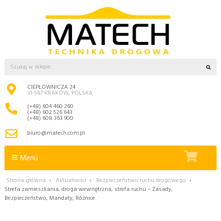
CIEPŁOWNICZA 24
31-587 KRAKÓW, POLSKA
(+48) 604 460 260
(+48) 602 526 643
(+48) 608 363 900
biuro@matech.com.pl
Menu
Strona główna
›
Aktualności
›
Bezpieczeństwo ruchu drogowego
›
Strefa zamieszkania, droga wewnętrzna, strefa ruchu – Zasady,
Bezpieczeństwo, Mandaty, Różnice