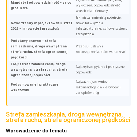
Wysokość mandatów, przykłady
Mandaty i odpowiedzialność – za co
wykroczeń, odpowiedzialność
grozi kara
właściciela i kierowcy
Jak miasta zmieniają podejście,
Nowe trendy w projektowaniu stref
nowe rozwiązania
2025 – innowacje i przyszłość
infrastrukturalne, cyfrowe systemy
zarządzania
Podstawy prawne – strefa
zamieszkania, droga wewnętrzna,
Przepisu, ustawy i
strefa ruchu, strefa ograniczonej
rozporządzenia, które warto znać
prędkości
FAQ: strefa zamieszkania, droga
Najczęstsze pytania i praktyczne
wewnętrzna, strefa ruchu, strefa
odpowiedzi
ograniczonej prędkości
Najważniejsze wnioski,
Podsumowanie i praktyczne
rekomendacje dla kierowców i
wskazówki
zarządców dróg
Strefa zamieszkania, droga wewnętrzna,
strefa ruchu, strefa ograniczonej prędkości
Wprowadzenie do tematu