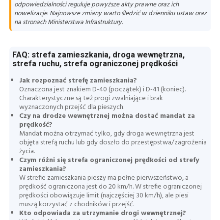
odpowiedzialności reguluje powyższe akty prawne oraz ich
nowelizacje. Najnowsze zmiany warto śledzić w dzienniku ustaw oraz
na stronach Ministerstwa Infrastruktury.
FAQ: strefa zamieszkania, droga wewnętrzna,
strefa ruchu, strefa ograniczonej prędkości
Jak rozpoznać strefę zamieszkania?
Oznaczona jest znakiem D-40 (początek) i D-41 (koniec).
Charakterystyczne są też progi zwalniające i brak
wyznaczonych przejść dla pieszych.
Czy na drodze wewnętrznej można dostać mandat za
prędkość?
Mandat można otrzymać tylko, gdy droga wewnętrzna jest
objęta strefą ruchu lub gdy doszło do przestępstwa/zagrożenia
życia.
Czym różni się strefa ograniczonej prędkości od strefy
zamieszkania?
W strefie zamieszkania pieszy ma pełne pierwszeństwo, a
prędkość ograniczona jest do 20 km/h. W strefie ograniczonej
prędkości obowiązuje limit (najczęściej 30 km/h), ale piesi
muszą korzystać z chodników i przejść.
Kto odpowiada za utrzymanie drogi wewnętrznej?