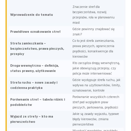
Znaczenie stref dla
bezpieczeństwa, rozwój
Wprowadzenie do tematu
przepisów, rola w planowaniu
miast
Gdzie powinny znajdować się
Prawidłowe oznakowanie stref
znaki?
Co to jest strefa zamieszkania,
Strefa zamieszkania –
prawa pieszych, ograniczenia
bezpieczeństwo, prawa pieszych,
prędkości, konsekwencje dla
przepisy
kierowców
Kto zarządza drogą wewnętrzną,
Droga wewnętrzna – definicja,
jakie obowiązują przepisy, czy
status prawny, użytkowanie
policja może interweniować
Gdzie występuje strefa ruchu, jak
Strefa ruchu – nowe zasady i
wpływa na użytkowników, limity,
codzienna praktyka
oznakowanie, kontrole
Porównanie wszystkich czterech
Porównanie stref – tabela różnic i
stref pod względem praw
podobieństw
pieszych, parkowania, prędkości
Jakie są zasady wyjazdu, typowe
Wyjazd ze strefy – kto ma
błędy kierowców, zmiana
pierwszeństwo
pierwszeństwa