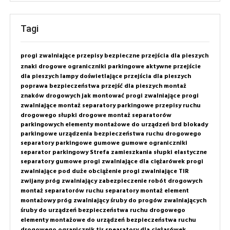
Tagi
progi zwalniające
przepisy
bezpieczne przejścia dla pieszych
znaki drogowe
ograniczniki parkingowe
aktywne przejście
dla pieszych
lampy doświetlające przejścia dla pieszych
poprawa bezpieczeństwa przejść dla pieszych
montaż
znaków drogowych
jak montować progi zwalniające
progi
zwalniające montaż
separatory parkingowe
przepisy ruchu
drogowego
słupki drogowe
montaż separatorów
parkingowych
elementy montażowe do urządzeń brd
blokady
parkingowe
urządzenia bezpieczeństwa ruchu drogowego
separatory parkingowe gumowe
gumowe ograniczniki
separator parkingowy
Strefa zamieszkania
słupki elastyczne
separatory gumowe
progi zwalniające dla ciężarówek
progi
zwalniające pod duże obciążenie
progi zwalniające TIR
zwijany próg zwalniający
zabezpieczenie robót drogowych
montaż separatorów ruchu
separatory montaż
element
montażowy próg zwalniający
śruby do progów zwalniających
śruby do urządzeń bezpieczeństwa ruchu drogowego
elementy montażowe do urządzeń bezpieczeństwa ruchu
drogowego
ogranicznik tir
spearatory dla ciężarówek