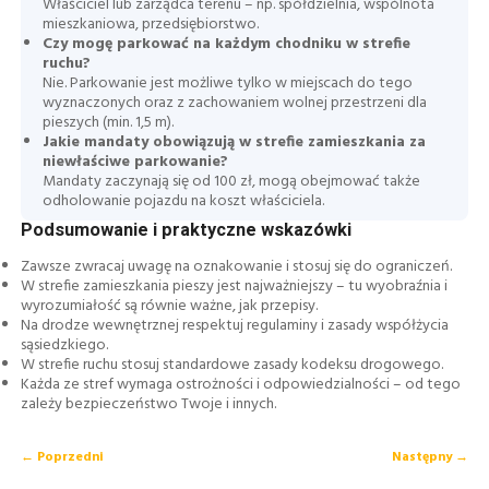
Właściciel lub zarządca terenu – np. spółdzielnia, wspólnota
mieszkaniowa, przedsiębiorstwo.
Czy mogę parkować na każdym chodniku w strefie
ruchu?
Nie. Parkowanie jest możliwe tylko w miejscach do tego
wyznaczonych oraz z zachowaniem wolnej przestrzeni dla
pieszych (min. 1,5 m).
Jakie mandaty obowiązują w strefie zamieszkania za
niewłaściwe parkowanie?
Mandaty zaczynają się od 100 zł, mogą obejmować także
odholowanie pojazdu na koszt właściciela.
Podsumowanie i praktyczne wskazówki
Zawsze zwracaj uwagę na oznakowanie i stosuj się do ograniczeń.
W strefie zamieszkania pieszy jest najważniejszy – tu wyobraźnia i
wyrozumiałość są równie ważne, jak przepisy.
Na drodze wewnętrznej respektuj regulaminy i zasady współżycia
sąsiedzkiego.
W strefie ruchu stosuj standardowe zasady kodeksu drogowego.
Każda ze stref wymaga ostrożności i odpowiedzialności – od tego
zależy bezpieczeństwo Twoje i innych.
← Poprzedni
Następny →