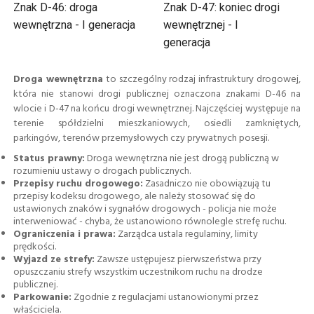
Znak D-46: droga
Znak D-47: koniec drogi
wewnętrzna - I generacja
wewnętrznej - I
generacja
Droga wewnętrzna
to szczególny rodzaj infrastruktury drogowej,
która nie stanowi drogi publicznej oznaczona znakami D-46 na
wlocie i D-47 na końcu drogi wewnętrznej. Najczęściej występuje na
terenie spółdzielni mieszkaniowych, osiedli zamkniętych,
parkingów, terenów przemysłowych czy prywatnych posesji.
Status prawny:
Droga wewnętrzna nie jest drogą publiczną w
rozumieniu ustawy o drogach publicznych.
Przepisy ruchu drogowego:
Zasadniczo nie obowiązują tu
przepisy kodeksu drogowego, ale należy stosować się do
ustawionych znaków i sygnałów drogowych - policja nie może
interweniować - chyba, że ustanowiono równolegle strefę ruchu.
Ograniczenia i prawa:
Zarządca ustala regulaminy, limity
prędkości.
Wyjazd ze strefy:
Zawsze ustępujesz pierwszeństwa przy
opuszczaniu strefy wszystkim uczestnikom ruchu na drodze
publicznej.
Parkowanie:
Zgodnie z regulacjami ustanowionymi przez
właściciela.