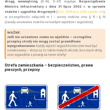
drogą wewnętrzną
(D-46, D-47) reguluje
Rozporządzenie
Ministra Infrastruktury z dnia 31 lipca 2002 r. w sprawie
znaków i sygnałów drogowych
(
Dz.U. 2019 poz. 2310 z późn. zm.
),
w szczególności załącznik nr 1 – wzory znaków oraz § 15 i § 16
(zasady ustawiania znaków na każdym wjeździe i wyjeździe).
WAŻNE:
Jeśli nie ustawiono znaku na wjeździe – szczególne
przepisy strefy nie mogą zostać prawidłowo
wyegzekwowane
. Każdy wjazd i wyjazd koniecznie musi być
oznakowany – dotyczy to także małych uliczek, bocznych dróg
oraz wyjazdów z posesji na teren strefy!
Strefa zamieszkania – bezpieczeństwo, prawa
pieszych, przepisy