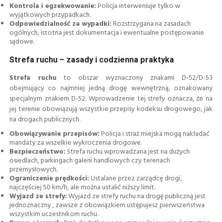
Kontrola i egzekwowanie:
Policja interweniuje tylko w
wyjątkowych przypadkach.
Odpowiedzialność za wypadki:
Rozstrzygana na zasadach
ogólnych, istotna jest dokumentacja i ewentualne postępowanie
sądowe.
Strefa ruchu – zasady i codzienna praktyka
Strefa ruchu
to obszar wyznaczony znakami D-52/D-53
obejmujący co najmniej jedną drogę wewnętrzną, oznakowany
specjalnym znakiem D-52. Wprowadzenie tej strefy oznacza, że na
jej terenie obowiązują wszystkie przepisy kodeksu drogowego, jak
na drogach publicznych.
Obowiązywanie przepisów:
Policja i straż miejska mogą nakładać
mandaty za wszelkie wykroczenia drogowe.
Bezpieczeństwo:
Strefa ruchu wprowadzana jest na dużych
osiedlach, parkingach galerii handlowych czy terenach
przemysłowych.
Ograniczenie prędkości:
Ustalane przez zarządcę drogi,
najczęściej 50 km/h, ale można ustalić niższy limit.
Wyjazd ze strefy:
Wyjazd ze strefy ruchu na drogę publiczną jest
jednoznaczny , zawsze z obowiązkiem ustępujesz pierwszeństwa
wszystkim uczestnikom ruchu.