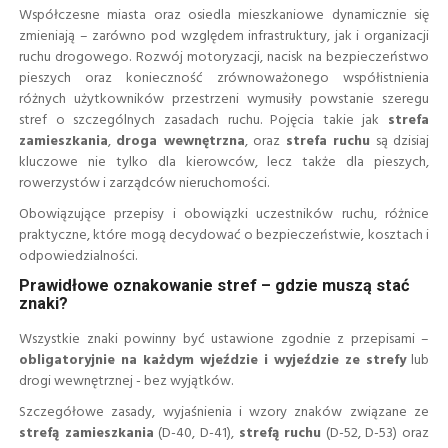
Współczesne miasta oraz osiedla mieszkaniowe dynamicznie się
zmieniają – zarówno pod względem infrastruktury, jak i organizacji
ruchu drogowego. Rozwój motoryzacji, nacisk na bezpieczeństwo
pieszych oraz konieczność zrównoważonego współistnienia
różnych użytkowników przestrzeni wymusiły powstanie szeregu
stref o szczególnych zasadach ruchu. Pojęcia takie jak
strefa
zamieszkania
,
droga wewnętrzna
, oraz
strefa ruchu
są dzisiaj
kluczowe nie tylko dla kierowców, lecz także dla pieszych,
rowerzystów i zarządców nieruchomości.
Obowiązujące przepisy i obowiązki uczestników ruchu, różnice
praktyczne, które mogą decydować o bezpieczeństwie, kosztach i
odpowiedzialności.
Prawidłowe oznakowanie stref – gdzie muszą stać
znaki?
Wszystkie znaki powinny być ustawione zgodnie z przepisami –
obligatoryjnie na każdym wjeździe i wyjeździe ze strefy
lub
drogi wewnętrznej - bez wyjątków.
Szczegółowe zasady, wyjaśnienia i wzory znaków związane ze
strefą zamieszkania
(D-40, D-41),
strefą ruchu
(D-52, D-53) oraz