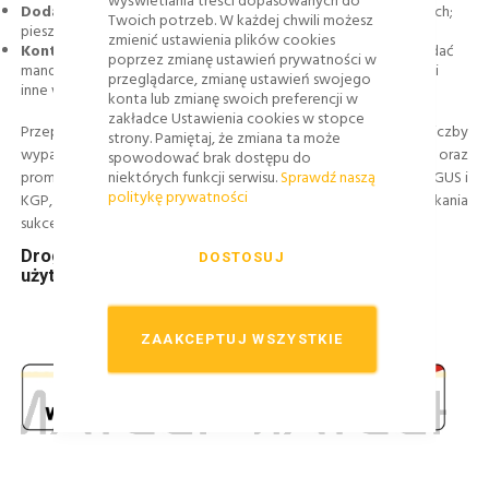
wyświetlania treści dopasowanych do
Dodatkowe regulacje:
Brak wyznaczonych przejść dla pieszych;
Twoich potrzeb. W każdej chwili możesz
pieszy może przechodzić w dowolnym miejscu.
zmienić ustawienia plików cookies
Kontrola i egzekwowanie:
Policja i straż miejska mogą nakładać
poprzez zmianę ustawień prywatności w
mandaty za przekroczenie prędkości, niewłaściwe parkowanie i
przeglądarce, zmianę ustawień swojego
inne wykroczenia.
konta lub zmianę swoich preferencji w
zakładce Ustawienia cookies w stopce
Przepisom tym przyświeca nadrzędny cel – minimalizacja liczby
strony. Pamiętaj, że zmiana ta może
wypadków, poprawa komfortu życia mieszkańców oraz
spowodować brak dostępu do
promowanie zrównoważonego transportu. Jak pokazują dane GUS i
niektórych funkcji serwisu.
Sprawdź naszą
politykę prywatności
KGP, liczba zdarzeń z udziałem pieszych w strefach zamieszkania
sukcesywnie spada od kilku lat.
Droga wewnętrzna – definicja, status prawny,
DOSTOSUJ
użytkowanie
ZAAKCEPTUJ WSZYSTKIE