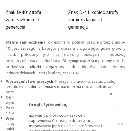
Znak D-40: strefa
Znak D-41: koniec strefy
zamieszkania - I
zamieszkania - I
generacja
generacja
Strefa zamieszkania
, określona w polskim prawie przez znak D-
40, jest szczególną kategorią obszaru drogowego, gdzie główny
nacisk położony jest na ochronę pieszych i poprawę
bezpieczeństwa mieszkańców. Obejmuje najczęściej tereny osiedli,
podwórza, uliczki dojazdowe do bloków lub domów
jednorodzinnych. Strefę kończy znak D-41.
Pierwszeństwo pieszych:
Pieszy ma prawo korzystać z całej
szerokości jezdni, a kierujący pojazdem ma obowiązek ustąpić mu
ZAMKNI
bezwzględnego pierwszeństwa.
Ograniczenie prędkości:
Maksymalna prędkość w całej strefie
wynosi 20 km/h.
Drogi użytkowniku,
Parkowanie:
Dozwolone wyłącznie w miejscach wyznaczonych –
nie wolno parkować wzdłuż chodnika bez oznaczenia.
używamy plików cookies w celu
Wyjazd ze strefy:
Wyjeżdżając na drogę publiczną, zawsze
zapewnienia Ci dostępu do serwisu,
ustępujesz pierwszeństwa wszystkim uczestnikom ruchu na drodze
usprawniania jego działania, profilowania i
publicznej.