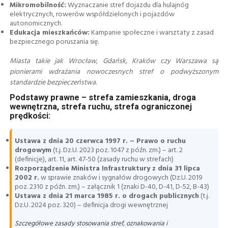
Mikromobilność:
Wyznaczanie stref dojazdu dla hulajnóg
elektrycznych, rowerów współdzielonych i pojazdów
autonomicznych.
Edukacja mieszkańców:
Kampanie społeczne i warsztaty z zasad
bezpiecznego poruszania się.
Miasta takie jak Wrocław, Gdańsk, Kraków czy Warszawa są
pionierami wdrażania nowoczesnych stref o podwyższonym
standardzie bezpieczeństwa.
Podstawy prawne – strefa zamieszkania, droga
wewnętrzna, strefa ruchu, strefa ograniczonej
prędkości:
Ustawa z dnia 20 czerwca 1997 r. – Prawo o ruchu
drogowym
(t.j. Dz.U. 2023 poz. 1047 z późn. zm.) – art. 2
(definicje), art. 11, art. 47-50 (zasady ruchu w strefach)
Rozporządzenie Ministra Infrastruktury z dnia 31 lipca
2002 r.
w sprawie znaków i sygnałów drogowych (Dz.U. 2019
poz. 2310 z późn. zm.) – załącznik 1 (znaki D-40, D-41, D-52, B-43)
Ustawa z dnia 21 marca 1985 r. o drogach publicznych
(t.j.
Dz.U. 2024 poz. 320) – definicja drogi wewnętrznej
Szczegółowe zasady stosowania stref, oznakowania i