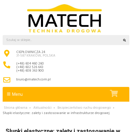
CIEPŁOWNICZA 24
31-587 KRAKÓW, POLSKA
(+48) 604 460 260
(+48) 602 526 643
(+48) 608 363 900
biuro@matech.com.pl
Menu
Strona główna
›
Aktualności
›
Bezpieczeństwo ruchu drogowego
›
Słupki elastyczne: zalety i zastosowanie w infrastrukturze drogowej
Słupki elastyczne: zalety i zastosowanie w