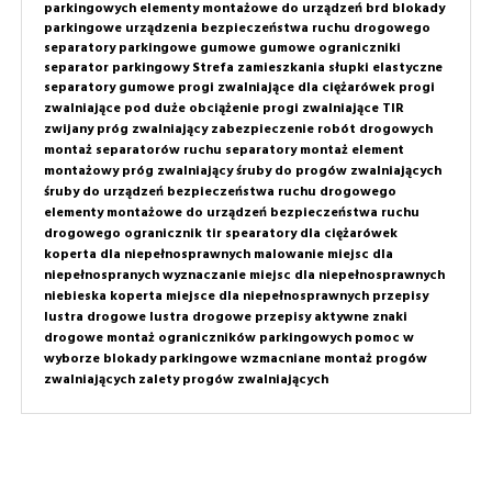
parkingowych
elementy montażowe do urządzeń brd
blokady
parkingowe
urządzenia bezpieczeństwa ruchu drogowego
separatory parkingowe gumowe
gumowe ograniczniki
separator parkingowy
Strefa zamieszkania
słupki elastyczne
separatory gumowe
progi zwalniające dla ciężarówek
progi
zwalniające pod duże obciążenie
progi zwalniające TIR
zwijany próg zwalniający
zabezpieczenie robót drogowych
montaż separatorów ruchu
separatory montaż
element
montażowy próg zwalniający
śruby do progów zwalniających
śruby do urządzeń bezpieczeństwa ruchu drogowego
elementy montażowe do urządzeń bezpieczeństwa ruchu
drogowego
ogranicznik tir
spearatory dla ciężarówek
koperta dla niepełnosprawnych
malowanie miejsc dla
niepełnospranych
wyznaczanie miejsc dla niepełnosprawnych
niebieska koperta
miejsce dla niepełnosprawnych przepisy
lustra drogowe
lustra drogowe przepisy
aktywne znaki
drogowe
montaż ograniczników parkingowych
pomoc w
wyborze
blokady parkingowe wzmacniane
montaż progów
zwalniających
zalety progów zwalniających