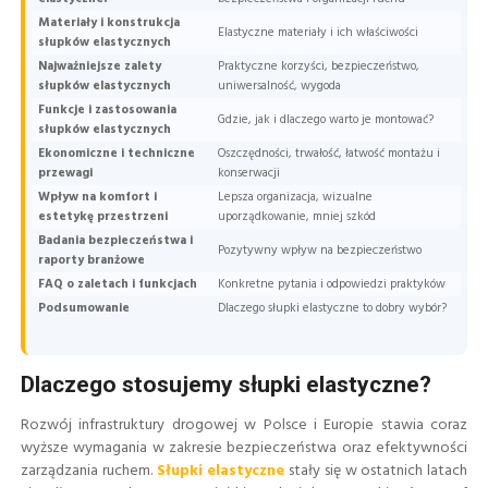
Materiały i konstrukcja
Elastyczne materiały i ich właściwości
słupków elastycznych
Najważniejsze zalety
Praktyczne korzyści, bezpieczeństwo,
słupków elastycznych
uniwersalność, wygoda
Funkcje i zastosowania
Gdzie, jak i dlaczego warto je montować?
słupków elastycznych
Ekonomiczne i techniczne
Oszczędności, trwałość, łatwość montażu i
przewagi
konserwacji
Wpływ na komfort i
Lepsza organizacja, wizualne
estetykę przestrzeni
uporządkowanie, mniej szkód
Badania bezpieczeństwa i
Pozytywny wpływ na bezpieczeństwo
raporty branżowe
FAQ o zaletach i funkcjach
Konkretne pytania i odpowiedzi praktyków
Podsumowanie
Dlaczego słupki elastyczne to dobry wybór?
Dlaczego stosujemy słupki elastyczne?
Rozwój infrastruktury drogowej w Polsce i Europie stawia coraz
wyższe wymagania w zakresie bezpieczeństwa oraz efektywności
zarządzania ruchem.
Słupki elastyczne
stały się w ostatnich latach