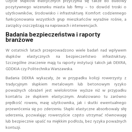
Użycie słupków elastycznych przyczynia się także do budowy
pozytywnego wizerunku miasta lub firmy – to dowód troski o
użytkowników, środowisko i infrastrukturę. Komfort codziennego
funkcjonowania wszystkich grup mieszkańców wyraźnie rośnie, a
zarządcy oszczędzają na naprawach i interwencjach.
Badania bezpieczeństwa i raporty
branżowe
W ostatnich latach przeprowadzono wiele badań nad wpływem
słupków elastycznych na bezpieczeństwo infrastruktury.
Szczególne znaczenie mają tu raporty instytucji takich jak DEKRA,
GDDKiA czy Politechnika Warszawska.
Badania DEKRA wykazały, że w przypadku kolizji rowerzysty z
tradycyjnym słupkiem metalowym lub betonowym ryzyko
poważnych obrażeń jest wielokrotnie wyższe niż w przypadku
kontaktu ze słupkiem elastycznym. Analizowano tu zarówno
prędkość roweru, masę użytkownika, jak i skutki ewentualnego
przewrócenia się po zderzeniu. Słupki elastyczne absorbowaly siłę
uderzenia, pozwalając rowerzyście często utrzymać równowagę
lub bezpiecznie upaść na miękkim podłożu, bez ryzyka poważnych
kontuzji.