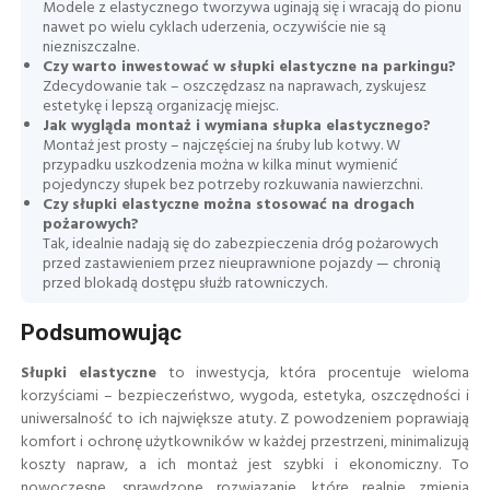
Modele z elastycznego tworzywa uginają się i wracają do pionu
nawet po wielu cyklach uderzenia, oczywiście nie są
niezniszczalne.
Czy warto inwestować w słupki elastyczne na parkingu?
Zdecydowanie tak – oszczędzasz na naprawach, zyskujesz
estetykę i lepszą organizację miejsc.
Jak wygląda montaż i wymiana słupka elastycznego?
Montaż jest prosty – najczęściej na śruby lub kotwy. W
przypadku uszkodzenia można w kilka minut wymienić
pojedynczy słupek bez potrzeby rozkuwania nawierzchni.
Czy słupki elastyczne można stosować na drogach
pożarowych?
Tak, idealnie nadają się do zabezpieczenia dróg pożarowych
przed zastawieniem przez nieuprawnione pojazdy — chronią
przed blokadą dostępu służb ratowniczych.
Podsumowując
Słupki elastyczne
to inwestycja, która procentuje wieloma
korzyściami – bezpieczeństwo, wygoda, estetyka, oszczędności i
uniwersalność to ich największe atuty. Z powodzeniem poprawiają
komfort i ochronę użytkowników w każdej przestrzeni, minimalizują
koszty napraw, a ich montaż jest szybki i ekonomiczny. To
nowoczesne, sprawdzone rozwiązanie, które realnie zmienia