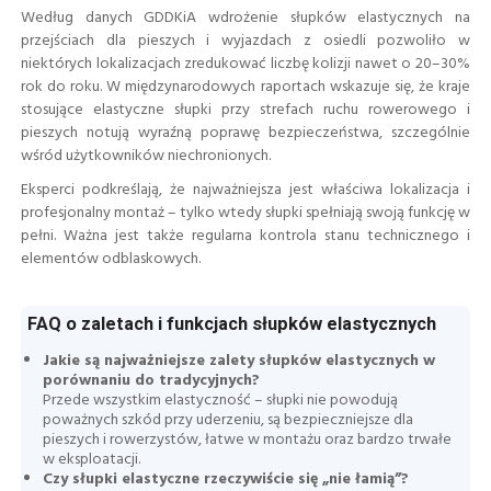
Według danych GDDKiA wdrożenie słupków elastycznych na
przejściach dla pieszych i wyjazdach z osiedli pozwoliło w
niektórych lokalizacjach zredukować liczbę kolizji nawet o 20–30%
rok do roku. W międzynarodowych raportach wskazuje się, że kraje
stosujące elastyczne słupki przy strefach ruchu rowerowego i
pieszych notują wyraźną poprawę bezpieczeństwa, szczególnie
wśród użytkowników niechronionych.
Eksperci podkreślają, że najważniejsza jest właściwa lokalizacja i
profesjonalny montaż – tylko wtedy słupki spełniają swoją funkcję w
pełni. Ważna jest także regularna kontrola stanu technicznego i
elementów odblaskowych.
FAQ o zaletach i funkcjach słupków elastycznych
Jakie są najważniejsze zalety słupków elastycznych w
porównaniu do tradycyjnych?
Przede wszystkim elastyczność – słupki nie powodują
poważnych szkód przy uderzeniu, są bezpieczniejsze dla
pieszych i rowerzystów, łatwe w montażu oraz bardzo trwałe
w eksploatacji.
Czy słupki elastyczne rzeczywiście się „nie łamią”?