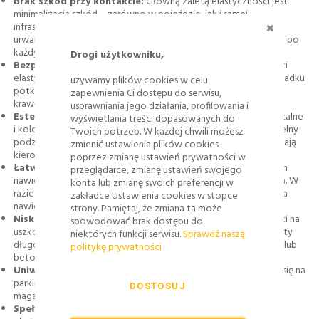
Brak szkód przy kontakcie:
Główną zaletą elastyczności jest
minimalizacja szkód – zarówno w pojeździe, jak i samej
ZAMKNI
infrastrukturze. Nie trzeba ponosić kosztów napraw lakieru,
urwanych lusterek ani drogich remontów chodnika czy parkingu po
każdym najechaniu.
Drogi użytkowniku,
Bezpieczeństwo dla dzieci, pieszych i rowerzystów:
Słupki
elastyczne eliminują ryzyko poważnych urazów, nawet w przypadku
używamy plików cookies w celu
potknięcia czy zderzenia z dużą prędkością – nie mają ostrych
zapewnienia Ci dostępu do serwisu,
krawędzi i nie powodują obrażeń.
usprawniania jego działania, profilowania i
Estetyka i porządek przestrzeni:
Uporządkowane, powtarzalne
wyświetlania treści dopasowanych do
i kolorowe słupki wizualnie poprawiają ł ad, wprowadzają czytelny
Twoich potrzeb. W każdej chwili możesz
podział stref, minimalizują chaotyczne parkowanie oraz pomagają
zmienić ustawienia plików cookies
kierować ruchem.
poprzez zmianę ustawień prywatności w
Łatwy i szybki montaż:
Słupki można zainstalować na różnych
przeglądarce, zmianę ustawień swojego
nawierzchniach – na wkręty, kotwy lub w specjalnych gniazdach. W
konta lub zmianę swoich preferencji w
razie uszkodzenia wymiana jest szybka i nie wymaga rozkuwania
zakładce Ustawienia cookies w stopce
nawierzchni.
strony. Pamiętaj, że zmiana ta może
Niskie koszty eksploatacji i konserwacji:
Dzięki odporności na
spowodować brak dostępu do
uszkodzenia i łatwej wymianie pojedynczych elementów, koszty
niektórych funkcji serwisu.
Sprawdź naszą
długoterminowe są znacznie niższe niż w przypadku stalowych lub
politykę prywatności
betonowych słupków.
Uniwersalność zastosowań:
Ten sam model słupka sprawdzi się na
parkingu, ścieżce rowerowej, przy szkole, na przystanku, w
DOSTOSUJ
magazynie czy podczas imprez plenerowych.
Spełnianie wymogów norm i przepisów:
Najlepsze słupki