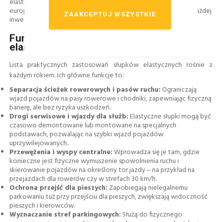
elastyczne mają niezbędne atesty i są zgodne z polskimi oraz
europejskimi normami, co pozwala bezpiecznie wdrażać je w każdej
ZAAKCEPTUJ WSZYSTKIE
inwestycji drogowej.
Funkcje i zastosowania słupków
elastycznych
Lista praktycznych zastosowań słupków elastycznych rośnie z
każdym rokiem. Ich główne funkcje to:
Separacja ścieżek rowerowych i pasów ruchu:
Ograniczają
wjazd pojazdów na pasy rowerowe i chodniki, zapewniając fizyczną
barierę, ale bez ryzyka uszkodzeń.
Drogi serwisowe i wjazdy dla służb:
Elastyczne słupki mogą być
czasowo demontowane lub montowane na specjalnych
podstawach, pozwalając na szybki wjazd pojazdów
uprzywilejowanych..
Przewężenia i wyspy centralne:
Wprowadza się je tam, gdzie
konieczne jest fizyczne wymuszenie spowolnienia ruchu i
skierowanie pojazdów na określony tor jazdy – na przykład na
przejazdach dla rowerów czy w strefach 30 km/h.
Ochrona przejść dla pieszych:
Zapobiegają nielegalnemu
parkowaniu tuż przy przejściu dla pieszych, zwiększają widoczność
pieszych i kierowców.
Wyznaczanie stref parkingowych:
Służą do fizycznego