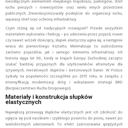
nieodłącznym elementem miejskiego krajobrazu, parkingów, stref
ruchu pieszych i rowerzystów oraz wielu innych przestrzeni
publicznych. Zrewolucjonizowały podejście do organizacji ruchu,
separacji stref oraz ochrony infrastruktury.
Czym różnią się od tradycyjnych rozwiązań? Przede wszystkim
materiałem wykonania i funkcją – po uderzeniu przez pojazd, rower
czy nawet wózek dziecięcy, słupek elastyczny ugina się, a następnie
wraca do pierwotnego kształtu. Minimalizuje to uszkodzenia
zarówno pojazdów, jak i samego elementu infrastruktury. Ich
historia sięga lat 90., kiedy w krajach Europy Zachodniej zaczęto
szukać bardziej przyjaznych dla użytkowników alternatyw dla
sztywnych, metalowych słupków i betonowych barier. W Polsce
zyskały na popularności szczególnie po 2015 roku, w związku z
intensyfikacją modernizacji dróg i wdrażaniem strategii BRD
(Bezpieczeństwo Ruchu Drogowego).
Materiały i konstrukcja słupków
elastycznych
Największą przewagą słupków elastycznych jest ich zdolność do
ugięcia się pod naciskiem i szybkiego powrotu do pionu, nawet po
wielokrotnych uderzeniach. To efekt zastosowania sprężystych