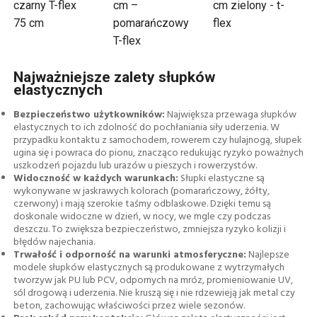
czarny T-flex
cm –
cm zielony - t-
75 cm
pomarańczowy
flex
T-flex
Najważniejsze zalety słupków
elastycznych
Bezpieczeństwo użytkowników:
Największa przewaga słupków
elastycznych to ich zdolność do pochłaniania siły uderzenia. W
przypadku kontaktu z samochodem, rowerem czy hulajnogą, słupek
ugina się i powraca do pionu, znacząco redukując ryzyko poważnych
uszkodzeń pojazdu lub urazów u pieszych i rowerzystów.
Widoczność w każdych warunkach:
Słupki elastyczne są
wykonywane w jaskrawych kolorach (pomarańczowy, żółty,
czerwony) i mają szerokie taśmy odblaskowe. Dzięki temu są
doskonale widoczne w dzień, w nocy, we mgle czy podczas
deszczu. To zwiększa bezpieczeństwo, zmniejsza ryzyko kolizji i
błędów najechania.
Trwałość i odporność na warunki atmosferyczne:
Najlepsze
modele słupków elastycznych są produkowane z wytrzymałych
tworzyw jak PU lub PCV, odpornych na mróz, promieniowanie UV,
sól drogową i uderzenia. Nie kruszą się i nie rdzewieją jak metal czy
beton, zachowując właściwości przez wiele sezonów.