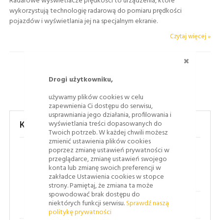
Radarowe wyświetlacze prędkości to urządzenia, które
wykorzystują technologię radarową do pomiaru prędkości
pojazdów i wyświetlania jej na specjalnym ekranie.
Czytaj więcej »
ZAMKNI
Drogi użytkowniku,
używamy plików cookies w celu
zapewnienia Ci dostępu do serwisu,
usprawniania jego działania, profilowania i
wyświetlania treści dopasowanych do
Kategorie
Twoich potrzeb. W każdej chwili możesz
zmienić ustawienia plików cookies
poprzez zmianę ustawień prywatności w
(43)
Bezpieczeństwo ruchu drogowego
przeglądarce, zmianę ustawień swojego
konta lub zmianę swoich preferencji w
zakładce Ustawienia cookies w stopce
(8)
Jak to się robi
strony. Pamiętaj, że zmiana ta może
spowodować brak dostępu do
niektórych funkcji serwisu.
Sprawdź naszą
(1)
Oznakowanie poziome
politykę prywatności