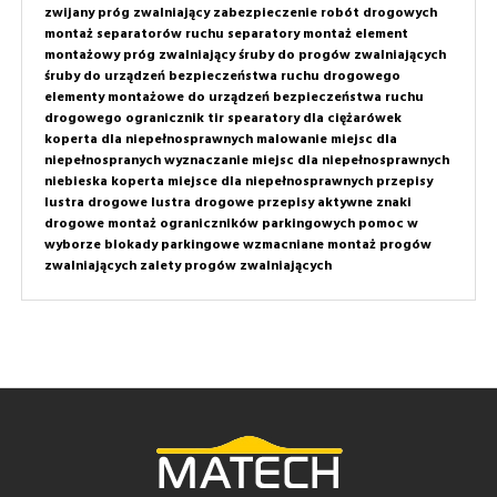
zwijany próg zwalniający
zabezpieczenie robót drogowych
montaż separatorów ruchu
separatory montaż
element
montażowy próg zwalniający
śruby do progów zwalniających
śruby do urządzeń bezpieczeństwa ruchu drogowego
elementy montażowe do urządzeń bezpieczeństwa ruchu
drogowego
ogranicznik tir
spearatory dla ciężarówek
koperta dla niepełnosprawnych
malowanie miejsc dla
niepełnospranych
wyznaczanie miejsc dla niepełnosprawnych
niebieska koperta
miejsce dla niepełnosprawnych przepisy
lustra drogowe
lustra drogowe przepisy
aktywne znaki
drogowe
montaż ograniczników parkingowych
pomoc w
wyborze
blokady parkingowe wzmacniane
montaż progów
zwalniających
zalety progów zwalniających