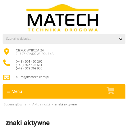
CIEPŁOWNICZA 24
31-587 KRAKÓW, POLSKA
(+48) 604 460 260
(+48) 602 526 643
(+48) 608 363 900
biuro@matech.com.pl
Menu
Strona główna
›
Aktualności
›
znaki aktywne
znaki aktywne