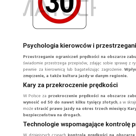
Psychologia kierowców i przestrzegan
Przestrzeganie ograniczeń prędkości na obszarze zab
świadomie przestrzega przepisów, zdając sobie sprawę z ry
pewnie za kierownicą lub bagatelizując zagrożenie.
Wpływ
zmęczenie, a także kultura jazdy w danym regionie.
Kary za przekroczenie prędkości
W Polsce za
przekroczenie prędkości na obszarze za
wynosić od 50 do nawet kilku tysięcy złotych
, a w skr
może
stracić prawo jazdy na okres trzech miesięcy
.
Kar
bezpieczeństwa na drogach.
Technologie wspomagające kontrolę p
W dzisiejszych czasach
kontrola prędkości na obszarz