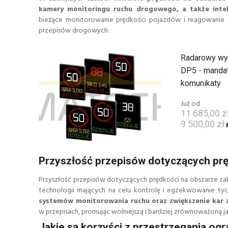
kamery monitoringu ruchu drogowego, a także intel
bieżące monitorowanie prędkości pojazdów i reagowanie 
przepisów drogowych.
Radarowy wy
DP5 - mandat
komunikaty
Już od
11 685,00 z
9 500,00 zł
Przyszłość przepisów dotyczących pr
Przyszłość przepisów dotyczących prędkości na obszarze za
technologii mających na celu kontrolę i egzekwowanie ty
systemów monitorowania ruchu oraz zwiększenie kar z
w przepisach, promując wolniejszą i bardziej zrównoważoną j
Jakie są korzyści z przestrzegania og