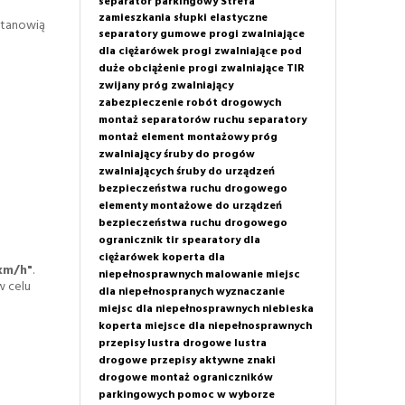
separator parkingowy
Strefa
zamieszkania
słupki elastyczne
 stanowią
separatory gumowe
progi zwalniające
dla ciężarówek
progi zwalniające pod
duże obciążenie
progi zwalniające TIR
zwijany próg zwalniający
zabezpieczenie robót drogowych
montaż separatorów ruchu
separatory
montaż
element montażowy próg
zwalniający
śruby do progów
zwalniających
śruby do urządzeń
bezpieczeństwa ruchu drogowego
elementy montażowe do urządzeń
bezpieczeństwa ruchu drogowego
ogranicznik tir
spearatory dla
ciężarówek
koperta dla
km/h"
.
niepełnosprawnych
malowanie miejsc
w celu
dla niepełnospranych
wyznaczanie
miejsc dla niepełnosprawnych
niebieska
koperta
miejsce dla niepełnosprawnych
przepisy
lustra drogowe
lustra
drogowe przepisy
aktywne znaki
drogowe
montaż ograniczników
parkingowych
pomoc w wyborze