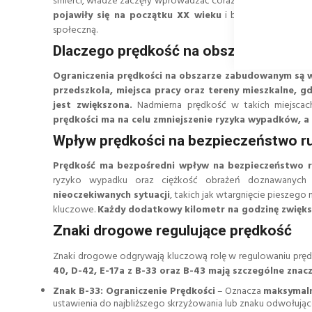
śmierci, władze zaczęły wprowadzać coraz bardziej rygoryst
pojawiły się na początku XX wieku
i były stopniowo mo
społeczną.
Dlaczego prędkość na obszarze zabud
Ograniczenia prędkości na obszarze zabudowanym są w
przedszkola, miejsca pracy oraz tereny mieszkalne, 
jest zwiększona.
Nadmierna prędkość w takich miejscach
prędkości ma na celu zmniejszenie ryzyka wypadków, 
Wpływ prędkości na bezpieczeństwo r
Prędkość ma bezpośredni wpływ na bezpieczeństwo 
ryzyko wypadku oraz ciężkość obrażeń doznawanych 
nieoczekiwanych sytuacji
, takich jak wtargnięcie pieszego
kluczowe.
Każdy dodatkowy kilometr na godzinę zwiększa
Znaki drogowe regulujące prędkość
Znaki drogowe odgrywają kluczową rolę w regulowaniu pręd
40, D-42, E-17a z B-33 oraz B-43 mają szczególne znac
Znak B-33: Ograniczenie Prędkości
– Oznacza
maksymaln
ustawienia do najbliższego skrzyżowania lub znaku odwołując