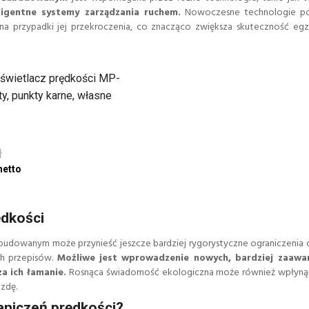
igentne systemy zarządzania ruchem.
Nowoczesne technologie po
na przypadki jej przekroczenia, co znacząco zwiększa skuteczność e
świetlacz prędkości MP-
y, punkty karne, własne
ł
ędkości
budowanym może przynieść jeszcze bardziej rygorystyczne ograniczenia 
ch przepisów.
Możliwe jest wprowadzenie nowych, bardziej zaaw
a ich łamanie.
Rosnąca świadomość ekologiczna może również wpłyną
azdę.
raniczeń prędkości?