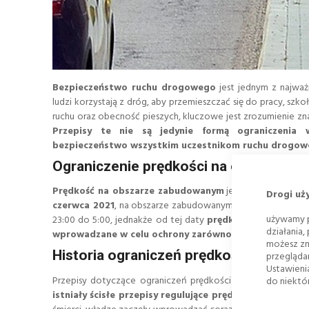
Bezpieczeństwo ruchu drogowego
jest jednym z najważ
ludzi korzystają z dróg, aby przemieszczać się do pracy, szko
ruchu oraz obecność pieszych, kluczowe jest zrozumienie z
Przepisy te nie są jedynie formą ograniczenia 
bezpieczeństwo wszystkim uczestnikom ruchu drogow
Ograniczenie prędkości na obszarze z
Prędkość na obszarze zabudowanym
jest kluczowym ele
Drogi uż
czerwca 2021
, na obszarze zabudowanym maksymalna dopus
używamy p
23:00 do 5:00, jednakże od tej daty
prędkość 50km/h obo
działania,
wprowadzane w celu ochrony zarówno kierowców, jak i
możesz zm
Historia ograniczeń prędkości
przegląda
Ustawieni
Przepisy dotyczące ograniczeń prędkości na obszarze zab
do niektór
istniały ścisłe przepisy regulujące prędkość.
Jednak z cz