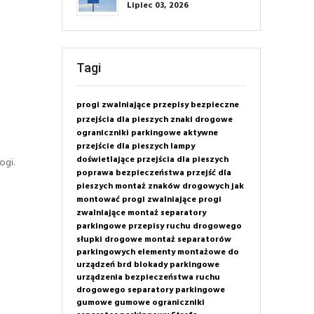
Lipiec 03, 2026
Tagi
progi zwalniające
przepisy
bezpieczne
przejścia dla pieszych
znaki drogowe
ograniczniki parkingowe
aktywne
przejście dla pieszych
lampy
doświetlające przejścia dla pieszych
ogi.
poprawa bezpieczeństwa przejść dla
pieszych
montaż znaków drogowych
jak
montować progi zwalniające
progi
zwalniające montaż
separatory
parkingowe
przepisy ruchu drogowego
słupki drogowe
montaż separatorów
parkingowych
elementy montażowe do
urządzeń brd
blokady parkingowe
urządzenia bezpieczeństwa ruchu
drogowego
separatory parkingowe
gumowe
gumowe ograniczniki