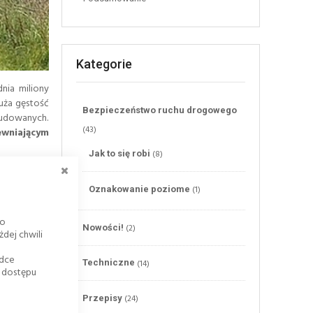
Kategorie
nia miliony
duża gęstość
Bezpieczeństwo ruchu drogowego
budowanych.
(43)
wniającym
(8)
Jak to się robi
ZAMKNIJ
(1)
Oznakowanie poziome
.
Do dnia 1
 60 km/h od
go
enia te są
(2)
Nowości!
dej chwili
adce
(14)
Techniczne
k dostępu
zacji, nie
brażeń oraz
(24)
Przepisy