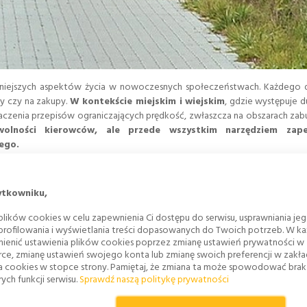
niejszych aspektów życia w nowoczesnych społeczeństwach. Każdego d
ły czy na zakupy.
W kontekście miejskim i wiejskim
, gdzie występuje 
naczenia przepisów ograniczających prędkość, zwłaszcza na obszarach za
wolności kierowców, ale przede wszystkim narzędziem zape
ego.
abudowanym - aktualne przepisy
mentem regulującym sposób poruszania się pojazdów w miastach i wsiach
ytkowniku,
zczalna prędkość wynosiła 50 km/h w godzinach od 5:00 do 23:00 oraz
lików cookies w celu zapewnienia Ci dostępu do serwisu, usprawniania je
wiązuje całą dobę
, chyba że znaki drogowe wskazują inaczej.
Ogranicz
 profilowania i wyświetlania treści dopasowanych do Twoich potrzeb. W każ
 pieszych, oraz minimalizacji ryzyka wypadków drogowych.
ienić ustawienia plików cookies poprzez zmianę ustawień prywatności w
rce, zmianę ustawień swojego konta lub zmianę swoich preferencji w zakł
a cookies w stopce strony. Pamiętaj, że zmiana ta może spowodować bra
udowanym mają długą historię.
Początkowo, wraz z rozwojem motory
ych funkcji serwisu.
Sprawdź naszą politykę prywatności
asem, w miarę wzrostu liczby wypadków drogowych i związanych z nimi o