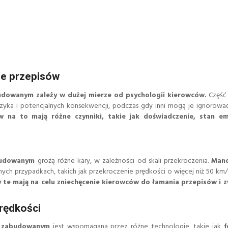
ie przepisów
udowanym zależy w dużej mierze od psychologii kierowców.
Część
zyka i potencjalnych konsekwencji, podczas gdy inni mogą je ignorować,
 na to mają różne czynniki, takie jak doświadczenie, stan em
budowanym
grożą różne kary, w zależności od skali przekroczenia.
Man
ajnych przypadkach, takich jak przekroczenie prędkości o więcej niż 50 km
y te mają na celu zniechęcenie kierowców do łamania przepisów i z
rędkości
e zabudowanym
jest wspomagana przez różne technologie, takie jak
f