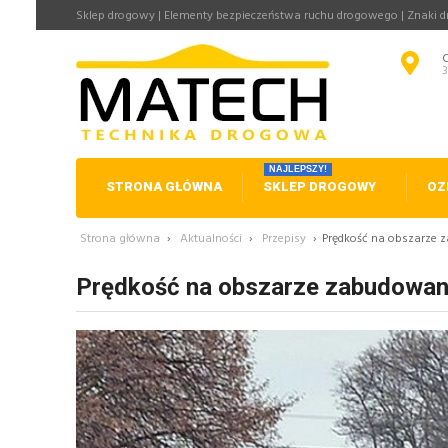
Sklep drogowy | Elementy bezpieczeństwa ruchu drogowego | Znaki 
NAJLEPSZY!
STRONA GŁÓWNA
SKLEP DROGOWY
OZ
Strona główna
›
Aktualności
›
Przepisy
›
Prędkość na obszarze 
Prędkość na obszarze zabudowan