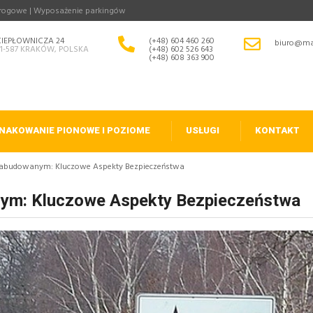
drogowe | Wyposażenie parkingów
CIEPŁOWNICZA 24
(+48) 604 460 260
biuro@ma
31-587 KRAKÓW, POLSKA
(+48) 602 526 643
(+48) 608 363 900
NAKOWANIE PIONOWE I POZIOME
USŁUGI
KONTAKT
zabudowanym: Kluczowe Aspekty Bezpieczeństwa
ym: Kluczowe Aspekty Bezpieczeństwa