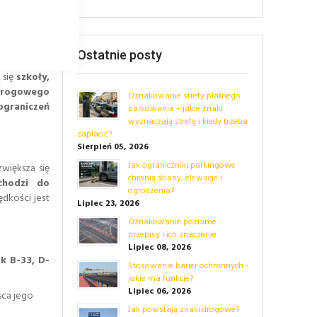
w miastach
wiadomością
Ostatnie posty
 się
szkoły,
 drogowego
Oznakowanie strefy płatnego
graniczeń
parkowania – jakie znaki
wyznaczają strefę i kiedy trzeba
zapłacić?
Sierpień 05, 2026
Jak ograniczniki parkingowe
większa się
chronią ściany, elewacje i
chodzi do
ogrodzenia?
ędkości jest
Lipiec 23, 2026
Oznakowanie poziome -
przepisy i ich znaczenie
Lipiec 08, 2026
ak B-33, D-
Stosowanie barier ochronnych -
jakie ma funkcje?
Lipiec 06, 2026
sca jego
Jak powstają znaki drogowe?