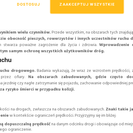
yczne przepisy.
W Polsce pierwsze przepisy ograniczające prędkość 
DOSTOSUJ
ZAAKCEPTUJ WSZYSTKIE
dyfikowane wraz z rozwojem infrastruktury drogowej oraz rosnącą ś
owanym jest ograniczona?
ynikiem wielu czynników.
Przede wszystkim, na obszarach tych znajdują
gdzie obecność pieszych, rowerzystów i innych uczestników ruchu
 stwarza poważne zagrożenie dla życia i zdrowia.
Wprowadzenie o
a tym samym ochronę wszystkich użytkowników dróg.
uchu
ruchu drogowego.
Badania wykazują, że wraz ze wzrostem prędkości, z
przez ofiary.
Na obszarach zabudowanych, gdzie często do
 na jezdnię czy nagłe zatrzymanie się pojazdu, zachowanie odpowiedniej pr
 ryzyko śmierci w przypadku kolizji.
kości na drogach, zwłaszcza na obszarach zabudowanych.
Znaki takie j
zenie
w kontekście ograniczeń prędkości. Przyjrzyjmy się im bliżej:
ą dopuszczalną prędkość
na danym odcinku drogi i obowiązuje od miej
ego ograniczenie.