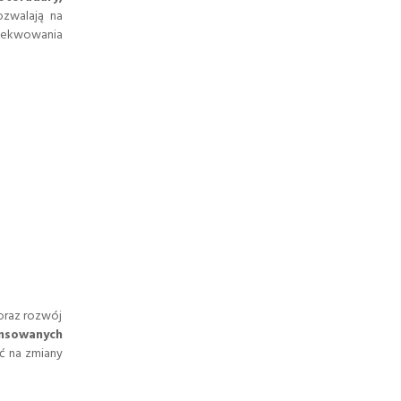
zwalają na
gzekwowania
oraz rozwój
ansowanych
ć na zmiany