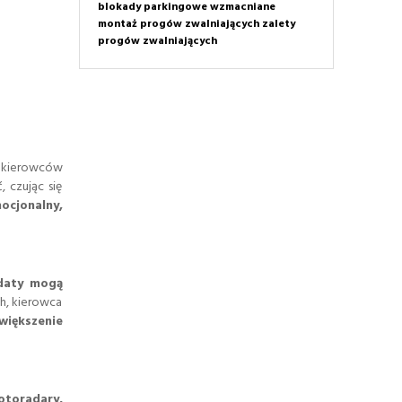
blokady parkingowe wzmacniane
montaż progów zwalniających
zalety
progów zwalniających
 kierowców
 czując się
ocjonalny,
daty mogą
/h, kierowca
większenie
otoradary,