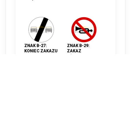
ZNAK B-27:
ZNAK B-29:
KONIEC ZAKAZU
ZAKAZ
WYPRZEDZANIA
UŻYWANIA
- I GENERACJA
SYGNAŁÓW
DŹWIĘKOWYCH -
Już od
I GENERACJA
78,72 zł
Już od
64,00 zł
78,72 zł
64,00 zł