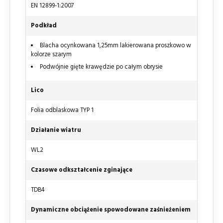
EN 12899-1:2007
Podkład
Blacha ocynkowana 1,25mm lakierowana proszkowo w
kolorze szarym
Podwójnie gięte krawędzie po całym obrysie
Lico
Folia odblaskowa TYP 1
Działanie wiatru
WL2
Czasowe odkształcenie zginające
TDB4
Dynamiczne obciążenie spowodowane zaśnieżeniem