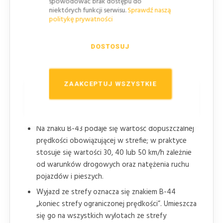
spowodować brak dostępu do
niektórych funkcji serwisu.
Sprawdź naszą
na skrzyżowaniach.
politykę prywatności
Dla stref z ograniczeniem do 30 km/h lub
mniejszym urządzenia i rozwiązania wymuszające
DOSTOSUJ
wolną jazdę mogą nie wymagać dodatkowego
oznakowania ostrzegawczego.
ZAAKCEPTUJ WSZYSTKIE
Warianty, odwołanie i powiązane
oznakowanie
Na znaku B-43 podaje się wartość dopuszczalnej
prędkości obowiązującej w strefie; w praktyce
stosuje się wartości 30, 40 lub 50 km/h zależnie
od warunków drogowych oraz natężenia ruchu
pojazdów i pieszych.
Wyjazd ze strefy oznacza się znakiem B-44
„koniec strefy ograniczonej prędkości”. Umieszcza
się go na wszystkich wylotach ze strefy