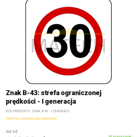
Znak B-43: strefa ograniczonej
prędkości - I generacja
KOD PRODUKTU
ZNAK B-43 - I GENERACJI
Oceń ten produkt jako pierwszy
Już od
W magazynie