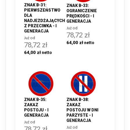
ZNAK B-31:
ZNAK B-33:
PIERWSZEŃSTWO
OGRANICZENIE
DLA
PRĘDKOŚCI - I
NADJEŻDŻAJĄCYCH
GENERACJA
Z PRZECIWKA - I
Już od
GENERACJA
78,72 zł
Już od
64,00 zł
78,72 zł
64,00 zł
ZNAK B-35:
ZNAK B-38:
ZAKAZ
ZAKAZ
POSTOJU - I
POSTOJU W DNI
GENERACJA
PARZYSTE - I
GENERACJA
Już od
Już od
78,72 zł