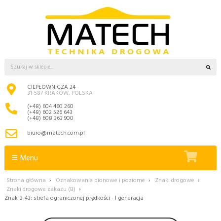
CIEPŁOWNICZA 24
31-587 KRAKÓW, POLSKA
(+48) 604 460 260
(+48) 602 526 643
(+48) 608 363 900
biuro@matech.com.pl
Menu
Strona główna
›
Oznakowanie pionowe i poziome
›
Znaki drogowe
›
Znaki drogowe zakazu (B)
›
Znak B-43: strefa ograniczonej prędkości - I generacja