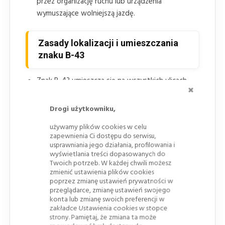
przez organizację ruchu lub urządzenia
wymuszające wolniejszą jazdę.
Zasady lokalizacji i umieszczania
znaku B-43
Znak B-43 umieszcza się na wszystkich ulicach
ZAMKNI
doprowadzających ruch do strefy ograniczonej
prędkości.
Drogi użytkowniku,
Strefa powinna być zaprojektowana jako spójny
używamy plików cookies w celu
obszar, a nie przypadkowy zbiór niepowiązanych
zapewnienia Ci dostępu do serwisu,
ulic.
usprawniania jego działania, profilowania i
wyświetlania treści dopasowanych do
W strefie mogą występować rozwiązania lub
Twoich potrzeb. W każdej chwili możesz
urządzenia wymuszające jazdę z prędkością
zmienić ustawienia plików cookies
poprzez zmianę ustawień prywatności w
podaną na znaku, np. progi zwalniające, zmiana
przeglądarce, zmianę ustawień swojego
toru jazdy albo miejscowe przewężenia.
konta lub zmianę swoich preferencji w
zakładce Ustawienia cookies w stopce
W strefie ograniczonej prędkości nie powinno się
strony. Pamiętaj, że zmiana ta może
stosować
znaków
określających pierwszeństwo