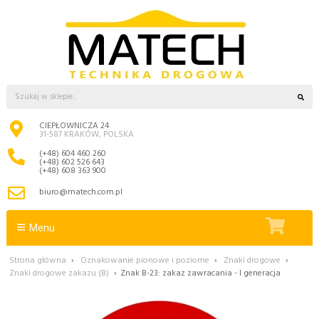
CIEPŁOWNICZA 24
31-587 KRAKÓW, POLSKA
(+48) 604 460 260
(+48) 602 526 643
(+48) 608 363 900
biuro@matech.com.pl
Menu
Strona główna
›
Oznakowanie pionowe i poziome
›
Znaki drogowe
›
Znaki drogowe zakazu (B)
›
Znak B-23: zakaz zawracania - I generacja