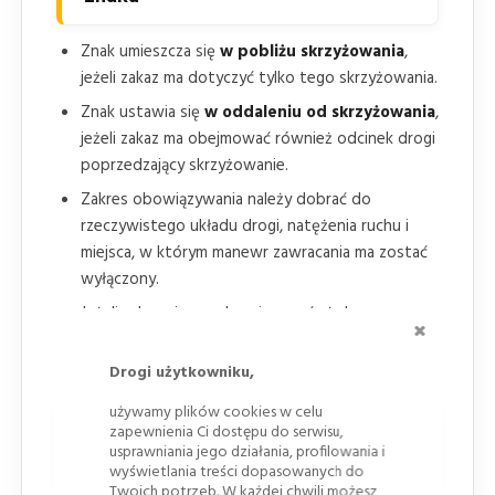
Znak umieszcza się
w pobliżu skrzyżowania
,
jeżeli zakaz ma dotyczyć tylko tego skrzyżowania.
Znak ustawia się
w oddaleniu od skrzyżowania
,
jeżeli zakaz ma obejmować również odcinek drogi
poprzedzający skrzyżowanie.
Zakres obowiązywania należy dobrać do
rzeczywistego układu drogi, natężenia ruchu i
miejsca, w którym manewr zawracania ma zostać
wyłączony.
Jeżeli zakaz nie ma obowiązywać aż do
ZAMKNI
najbliższego skrzyżowania, powinien zostać
uchylony znakiem B-24.
Drogi użytkowniku,
używamy plików cookies w celu
Warianty,
znaki
powiązane i
zapewnienia Ci dostępu do serwisu,
usprawniania jego działania, profilowania i
oznakowanie uzupełniające
wyświetlania treści dopasowanych do
Twoich potrzeb. W każdej chwili możesz