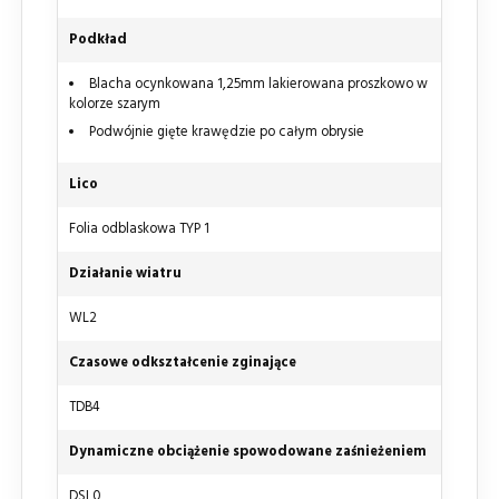
Podkład
Blacha ocynkowana 1,25mm lakierowana proszkowo w
kolorze szarym
Podwójnie gięte krawędzie po całym obrysie
Lico
Folia odblaskowa TYP 1
Działanie wiatru
WL2
Czasowe odkształcenie zginające
TDB4
Dynamiczne obciążenie spowodowane zaśnieżeniem
DSL0