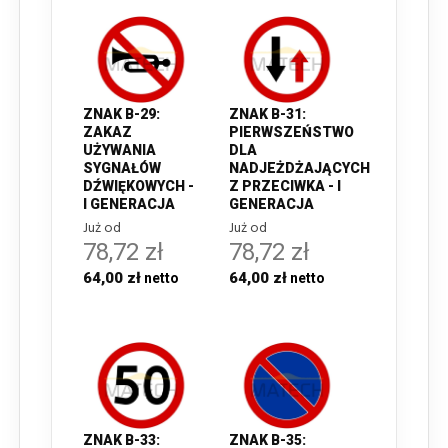
ZNAK B-29:
ZNAK B-31:
ZAKAZ
PIERWSZEŃSTWO
UŻYWANIA
DLA
SYGNAŁÓW
NADJEŻDŻAJĄCYCH
DŹWIĘKOWYCH -
Z PRZECIWKA - I
I GENERACJA
GENERACJA
Już od
Już od
78,72 zł
78,72 zł
64,00 zł
64,00 zł
ZNAK B-33:
ZNAK B-35: