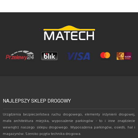
NAJLEPSZY SKLEP DROGOWY
Urządzenia bezpieczeństwa ruchu drogowego, elementy inżynierii drogowej,
mała architektura miejska, wyposażenie parkingów - to i inne znajdziecie
wewnątrz naszego sklepu drogowego. Wyposażenia parkingów, osiedli, hal i
magazynów. Szeroko pojęta technika drogowa.