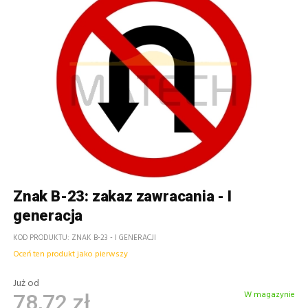
Znak B-23: zakaz zawracania - I
generacja
KOD PRODUKTU
ZNAK B-23 - I GENERACJI
Oceń ten produkt jako pierwszy
Już od
W magazynie
78,72 zł