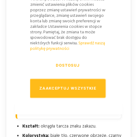
zmienić ustawienia plików cookies
B-24 „koniec zakazu zawracania”
uchyla zakaz
poprzez zmianę ustawień prywatności w
zawracania przed skrzyżowaniem, jeżeli odcinek
przeglądarce, zmianę ustawień swojego
objęty zakazem kończy się wcześniej.
konta lub zmianę swoich preferencji w
zakładce Ustawienia cookies w stopce
P-8c „strzałka kierunkowa do zawracania”
strony. Pamiętaj, że zmiana ta może
wskazuje pas przeznaczony tylko do zawracania,
spowodować brak dostępu do
niektórych funkcji serwisu.
Sprawdź naszą
o ile organizacja ruchu nie stanowi inaczej.
politykę prywatności
P-8i „strzałka na wprost lub do zawracania”
wskazuje możliwość jazdy na wprost i zawracania
DOSTOSUJ
z danego pasa.
Zastosowanie tabliczek lub dodatkowych
znaków zależy od zatwierdzonego projektu
ZAAKCEPTUJ WSZYSTKIE
organizacji ruchu i lokalnych warunków na drodze.
Wygląd znaku B-23
Kształt:
okrągła tarcza znaku zakazu.
Kolorystyka:
białe tło, czerwone obrzeże, czarny