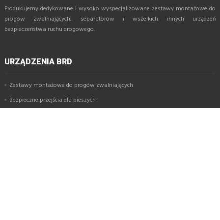
Produkujemy dedykowane i wysoko wyspecjalizowane zestawy montażowe do
progów zwalniających, separatorów i wszelkich innych urządzeń
bezpieczeństwa ruchu drogowego.
URZĄDZENIA BRD
Zestawy montażowe do progów zwalniających
Bezpieczne przejścia dla pieszych
Progi zwalniające
Modułowe przejście dla pieszych
Separatory parkingowe
Azyle drogowe
USŁUGI
Montaż urządzeń bezpieczeństwa ruchu drogowego