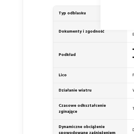
Typ odblasku
Dokumenty i zgodność
Podkład
Lico
Działanie wiatru
Czasowe odkształcenie
zginające
Dynamiczne obciążenie
spowodowane zaśnieżeniem