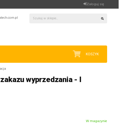
Zaloguj się
tech.com.pl
KOSZYK
acja
 zakazu wyprzedzania - I
W magazynie