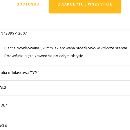
DOSTOSUJ
ZAAKCEPTUJ WSZYSTKIE
I generacja
Oznakowanie
CE
EN 12899-1:2007
Blacha ocynkowana 1,25mm lakierowana proszkowo w kolorze szarym
Podwójnie gięte krawędzie po całym obrysie
Folia odblaskowa TYP 1
WL2
TDB4
DSL0