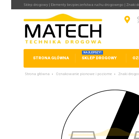
Sklep drogowy | Elementy bezpieczeństwa ruchu drogowego | Znaki 
NAJLEPSZY!
STRONA GŁÓWNA
SKLEP DROGOWY
OZ
Strona główna
›
Oznakowanie pionowe i poziome
›
Znaki drog