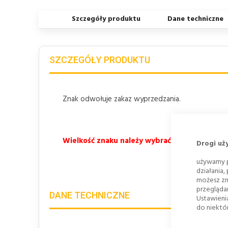
Szczegóły produktu
Dane techniczne
SZCZEGÓŁY PRODUKTU
Znak odwołuje zakaz wyprzedzania.
Wielkość znaku należy wybrać z listy rozwij
Drogi uż
używamy p
działania,
możesz zm
przegląda
DANE TECHNICZNE
Ustawieni
do niektór