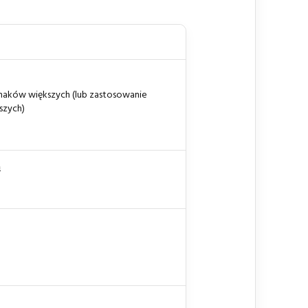
naków większych (lub zastosowanie
szych)
h