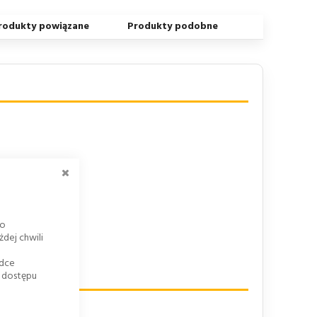
rodukty powiązane
Produkty podobne
ZAMKNIJ
go
dej chwili
adce
k dostępu