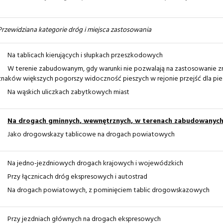
Przewidziana kategorie dróg i miejsca zastosowania
Na tablicach kierujących i słupkach przeszkodowych
W terenie zabudowanym, gdy warunki nie pozwalają na zastosowanie z
znaków większych pogorszy widoczność pieszych w rejonie przejść dla pie
Na wąskich uliczkach zabytkowych miast
Na drogach gminnych, wewnętrznych, w terenach zabudowanyc
Jako drogowskazy tablicowe na drogach powiatowych
Na jedno-jezdniowych drogach krajowych i wojewódzkich
Przy łącznicach dróg ekspresowych i autostrad
Na drogach powiatowych, z pominięciem tablic drogowskazowych
Przy jezdniach głównych na drogach ekspresowych