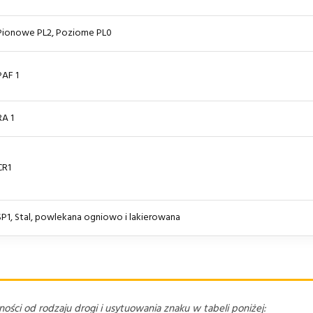
Pionowe PL2, Poziome PL0
PAF 1
RA 1
CR1
SP1, Stal, powlekana ogniowo i lakierowana
ści od rodzaju drogi i usytuowania znaku w tabeli poniżej: