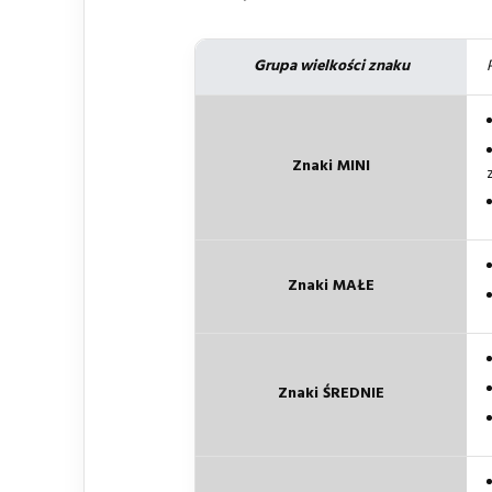
Grupa wielkości znaku
Znaki MINI
Znaki MAŁE
Znaki ŚREDNIE