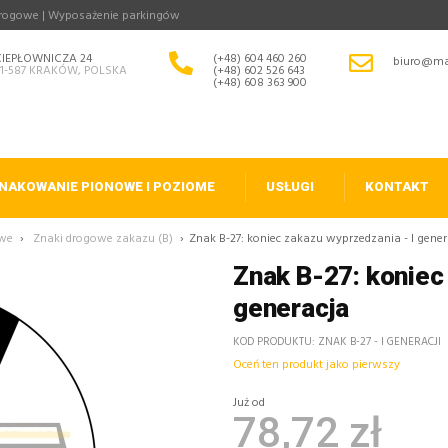
drogowe | Wyposażenie parkingów
CIEPŁOWNICZA 24
(+48) 604 460 260
biuro@ma
31-587 KRAKÓW, POLSKA
(+48) 602 526 643
(+48) 608 363 900
NAKOWANIE PIONOWE I POZIOME
USŁUGI
KONTAKT
owe
›
Znaki drogowe zakazu (B)
›
Znak B-27: koniec zakazu wyprzedzania - I gener
Znak B-27: koniec
generacja
KOD PRODUKTU
ZNAK B-27 - I GENERACJI
Oceń ten produkt jako pierwszy
Już od
78,72 zł