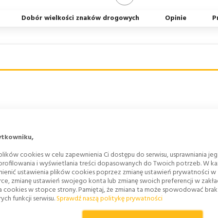
Dobór wielkości znaków drogowych
Opinie
P
anej "WYMIAR LICA" na górze
ytkowniku,
lików cookies w celu zapewnienia Ci dostępu do serwisu, usprawniania je
 profilowania i wyświetlania treści dopasowanych do Twoich potrzeb. W każ
ienić ustawienia plików cookies poprzez zmianę ustawień prywatności w
rce, zmianę ustawień swojego konta lub zmianę swoich preferencji w zakł
a cookies w stopce strony. Pamiętaj, że zmiana ta może spowodować bra
ych funkcji serwisu.
Sprawdź naszą politykę prywatności