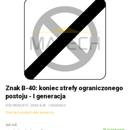
Znak B-40: koniec strefy ograniczonego
postoju - I generacja
KOD PRODUKTU
ZNAK B-40 - I GENERACJI
Oceń ten produkt jako pierwszy
Już od
W magazynie