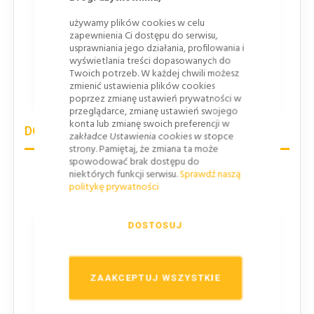
współczynnik luminacji
używamy plików cookies w celu
zapewnienia Ci dostępu do serwisu,
CR1
usprawniania jego działania, profilowania i
wyświetlania treści dopasowanych do
Odporność na korozję
Twoich potrzeb. W każdej chwili możesz
zmienić ustawienia plików cookies
SP1, Stal, powlekana ogniowo i lakierowana
poprzez zmianę ustawień prywatności w
przeglądarce, zmianę ustawień swojego
konta lub zmianę swoich preferencji w
DOBÓR WIELKOŚCI ZNAKÓW DROGOWYCH
zakładce Ustawienia cookies w stopce
strony. Pamiętaj, że zmiana ta może
spowodować brak dostępu do
Skrócone zasady doboru wielkości znaków w zależności
niektórych funkcji serwisu.
Sprawdź naszą
politykę prywatności
od rodzaju drogi i usytuowania znaku w tabeli poniżej:
Grupa wielkości znaku
DOSTOSUJ
Przewidziana kategorie dróg i miejsca zastosowania
ZAAKCEPTUJ WSZYSTKIE
Znaki MINI
Na tablicach kierujących i słupkach przeszkodowych