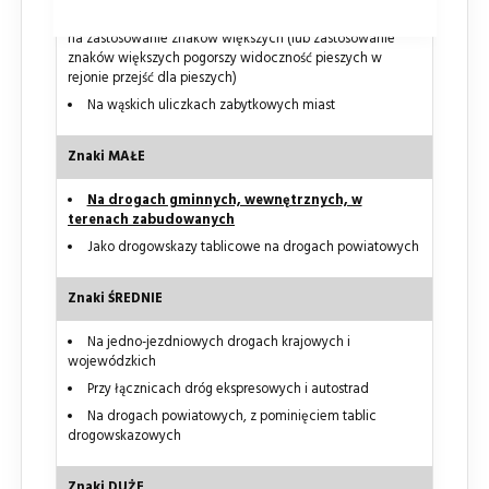
W terenie zabudowanym, gdy warunki nie pozwalają
na zastosowanie znaków większych (lub zastosowanie
znaków większych pogorszy widoczność pieszych w
rejonie przejść dla pieszych)
Na wąskich uliczkach zabytkowych miast
Znaki MAŁE
Na drogach gminnych, wewnętrznych, w
terenach zabudowanych
Jako drogowskazy tablicowe na drogach powiatowych
Znaki ŚREDNIE
Na jedno-jezdniowych drogach krajowych i
wojewódzkich
Przy łącznicach dróg ekspresowych i autostrad
Na drogach powiatowych, z pominięciem tablic
drogowskazowych
Znaki DUŻE