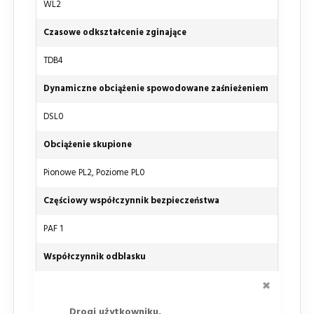
WL2
Czasowe odkształcenie zginające
TDB4
Dynamiczne obciążenie spowodowane zaśnieżeniem
DSL0
Obciążenie skupione
Pionowe PL2, Poziome PL0
Częściowy współczynnik bezpieczeństwa
PAF 1
Współczynnik odblasku
ZAMKNI
RA 1
Drogi użytkowniku,
Chromatyczność w świetle dziennym oraz