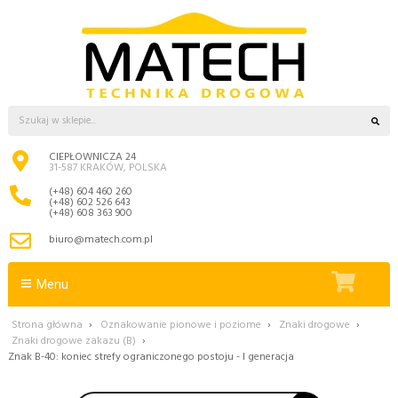
CIEPŁOWNICZA 24
31-587 KRAKÓW, POLSKA
(+48) 604 460 260
(+48) 602 526 643
(+48) 608 363 900
biuro@matech.com.pl
Menu
Strona główna
›
Oznakowanie pionowe i poziome
›
Znaki drogowe
›
Znaki drogowe zakazu (B)
›
Znak B-40: koniec strefy ograniczonego postoju - I generacja