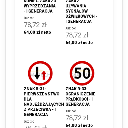
KONIEC ZAKAZU
ZAKAZ
WYPRZEDZANIA
UŻYWANIA
- I GENERACJA
SYGNAŁÓW
DŹWIĘKOWYCH -
Już od
I GENERACJA
78,72 zł
Już od
64,00 zł
78,72 zł
64,00 zł
ZNAK B-31:
ZNAK B-33:
PIERWSZEŃSTWO
OGRANICZENIE
DLA
PRĘDKOŚCI - I
NADJEŻDŻAJĄCYCH
GENERACJA
Z PRZECIWKA - I
Już od
GENERACJA
78,72 zł
Już od
64,00 zł