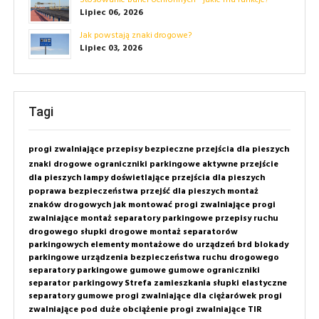
Stosowanie barier ochronnych - jakie ma funkcje?
Lipiec 06, 2026
Jak powstają znaki drogowe?
Lipiec 03, 2026
Tagi
progi zwalniające
przepisy
bezpieczne przejścia dla pieszych
znaki drogowe
ograniczniki parkingowe
aktywne przejście
dla pieszych
lampy doświetlające przejścia dla pieszych
poprawa bezpieczeństwa przejść dla pieszych
montaż
znaków drogowych
jak montować progi zwalniające
progi
zwalniające montaż
separatory parkingowe
przepisy ruchu
drogowego
słupki drogowe
montaż separatorów
parkingowych
elementy montażowe do urządzeń brd
blokady
parkingowe
urządzenia bezpieczeństwa ruchu drogowego
separatory parkingowe gumowe
gumowe ograniczniki
separator parkingowy
Strefa zamieszkania
słupki elastyczne
separatory gumowe
progi zwalniające dla ciężarówek
progi
zwalniające pod duże obciążenie
progi zwalniające TIR