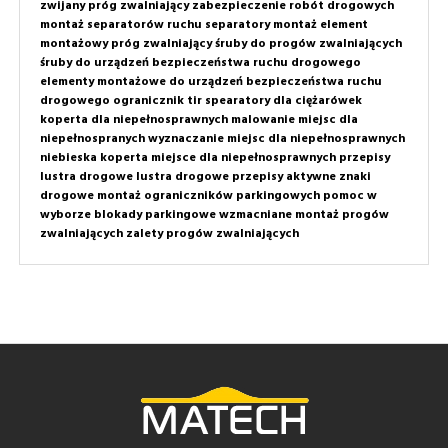
zwijany próg zwalniający
zabezpieczenie robót drogowych
montaż separatorów ruchu
separatory montaż
element
montażowy próg zwalniający
śruby do progów zwalniających
śruby do urządzeń bezpieczeństwa ruchu drogowego
elementy montażowe do urządzeń bezpieczeństwa ruchu
drogowego
ogranicznik tir
spearatory dla ciężarówek
koperta dla niepełnosprawnych
malowanie miejsc dla
niepełnospranych
wyznaczanie miejsc dla niepełnosprawnych
niebieska koperta
miejsce dla niepełnosprawnych przepisy
lustra drogowe
lustra drogowe przepisy
aktywne znaki
drogowe
montaż ograniczników parkingowych
pomoc w
wyborze
blokady parkingowe wzmacniane
montaż progów
zwalniających
zalety progów zwalniających