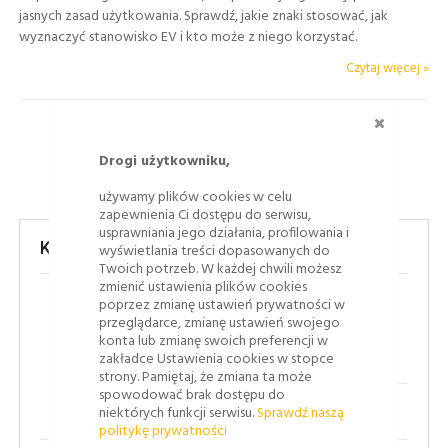
jasnych zasad użytkowania. Sprawdź, jakie znaki stosować, jak
wyznaczyć stanowisko EV i kto może z niego korzystać.
Czytaj więcej »
ZAMKNI
Drogi użytkowniku,
używamy plików cookies w celu
zapewnienia Ci dostępu do serwisu,
usprawniania jego działania, profilowania i
Kategorie
wyświetlania treści dopasowanych do
Twoich potrzeb. W każdej chwili możesz
zmienić ustawienia plików cookies
poprzez zmianę ustawień prywatności w
(43)
Bezpieczeństwo ruchu drogowego
przeglądarce, zmianę ustawień swojego
konta lub zmianę swoich preferencji w
zakładce Ustawienia cookies w stopce
(8)
Jak to się robi
strony. Pamiętaj, że zmiana ta może
spowodować brak dostępu do
(1)
Oznakowanie poziome
niektórych funkcji serwisu.
Sprawdź naszą
politykę prywatności