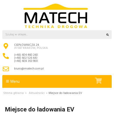
CIEPŁOWNICZA 24
31-587 KRAKÓW, POLSKA
(+48) 604 460 260
(+48) 602 526 643
(+48) 608 363 900
biuro@matech.com.pl
Menu
Strona główna
›
Aktualności
›
Miejsce do ładowania EV
Miejsce do ładowania EV