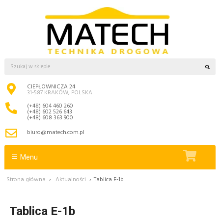
CIEPŁOWNICZA 24
31-587 KRAKÓW, POLSKA
(+48) 604 460 260
(+48) 602 526 643
(+48) 608 363 900
biuro@matech.com.pl
Menu
Strona główna
›
Aktualności
›
Tablica E-1b
Tablica E-1b