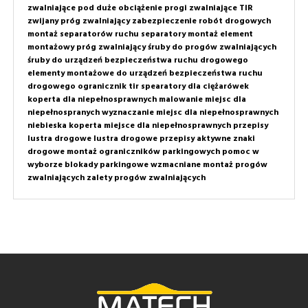
zwalniające pod duże obciążenie
progi zwalniające TIR
zwijany próg zwalniający
zabezpieczenie robót drogowych
montaż separatorów ruchu
separatory montaż
element
montażowy próg zwalniający
śruby do progów zwalniających
śruby do urządzeń bezpieczeństwa ruchu drogowego
elementy montażowe do urządzeń bezpieczeństwa ruchu
drogowego
ogranicznik tir
spearatory dla ciężarówek
koperta dla niepełnosprawnych
malowanie miejsc dla
niepełnospranych
wyznaczanie miejsc dla niepełnosprawnych
niebieska koperta
miejsce dla niepełnosprawnych przepisy
lustra drogowe
lustra drogowe przepisy
aktywne znaki
drogowe
montaż ograniczników parkingowych
pomoc w
wyborze
blokady parkingowe wzmacniane
montaż progów
zwalniających
zalety progów zwalniających