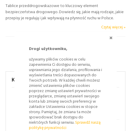
Tablice przeddrogowskazowe to kluczowy element
bezpieczeństwa drogowego. Dowiedz się, jakie mają rodzaje, jakie
przepisy je regulują i jak wpływają na płynność ruchu w Polsce.
Czytaj więcej »
ZAMKNI
Drogi użytkowniku,
używamy plików cookies w celu
zapewnienia Ci dostępu do serwisu,
usprawniania jego działania, profilowania i
wyświetlania treści dopasowanych do
Kategorie
Twoich potrzeb. W każdej chwili możesz
zmienić ustawienia plików cookies
poprzez zmianę ustawień prywatności w
przeglądarce, zmianę ustawień swojego
(43)
Bezpieczeństwo ruchu drogowego
konta lub zmianę swoich preferencji w
zakładce Ustawienia cookies w stopce
strony. Pamiętaj, że zmiana ta może
(8)
Jak to się robi
spowodować brak dostępu do
niektórych funkcji serwisu.
Sprawdź naszą
(1)
politykę prywatności
Oznakowanie poziome