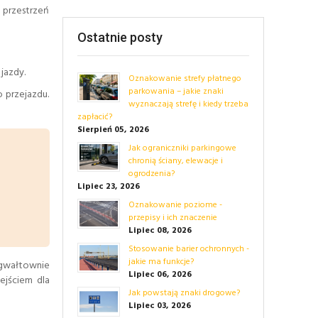
o przestrzeń
Ostatnie posty
jazdy.
Oznakowanie strefy płatnego
parkowania – jakie znaki
 przejazdu.
wyznaczają strefę i kiedy trzeba
zapłacić?
Sierpień 05, 2026
Jak ograniczniki parkingowe
chronią ściany, elewacje i
ogrodzenia?
Lipiec 23, 2026
Oznakowanie poziome -
przepisy i ich znaczenie
Lipiec 08, 2026
Stosowanie barier ochronnych -
jakie ma funkcje?
 gwałtownie
Lipiec 06, 2026
ejściem dla
Jak powstają znaki drogowe?
Lipiec 03, 2026