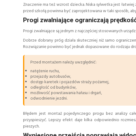
Znaczenie ma też wzrost dziecka. Niska sylwetka jest łatwiej
przed szkołą powinna być zaprojektowana w taki sposób, aby
Progi zwalniające ograniczają prędko
Progi zwalniające są jednym z najczęściej stosowanych urządz
Dobrze dobrany próg działa skuteczniej niż samo ogranicz
Rozwiązanie powinno być jednak dopasowane do rodzaju dro
Przed montażem należy uwzględnić:
natężenie ruchu,
przejazdy autobusów,
dostęp karetek i pojazdów straży pożarnej,
odległość od budynków,
możliwość powstawania hałasu i drgań,
odwodnienie jezdni.
Błędem jest montaż pojedynczego progu bez analizy cał
przyspieszyć. Lepszy efekt daje kilka odpowiednio rozmie
pieszych.
Wyniesione przejścia poprawiają wido