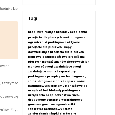
chodnika lub
Tagi
progi zwalniające
przepisy
bezpieczne
przejścia dla pieszych
znaki drogowe
ograniczniki parkingowe
aktywne
przejście dla pieszych
lampy
doświetlające przejścia dla pieszych
poprawa bezpieczeństwa przejść dla
pieszych
montaż znaków drogowych
jak
kowane.
montować progi zwalniające
progi
zwalniające montaż
separatory
parkingowe
przepisy ruchu drogowego
słupki drogowe
montaż separatorów
y, zatrzymać
parkingowych
elementy montażowe do
urządzeń brd
blokady parkingowe
urządzenia bezpieczeństwa ruchu
 obserwację
drogowego
separatory parkingowe
gumowe
gumowe ograniczniki
separator parkingowy
Strefa
zniów. Zbyt
zamieszkania
słupki elastyczne