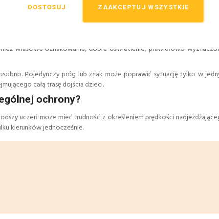
DOSTOSUJ
ZAAKCEPTUJ WSZYSTKIE
nież właściwe oznakowanie, dobre oświetlenie, prawidłowo wyznaczon
ć osobno. Pojedynczy próg lub znak może poprawić sytuację tylko w jedn
ującego całą trasę dojścia dzieci.
ególnej ochrony?
. Młodszy uczeń może mieć trudność z określeniem prędkości nadjeżdżając
ku kierunków jednocześnie.