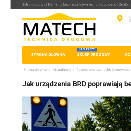
Sklep drogowy | Elementy bezpieczeństwa ruchu drogowego | Znaki 
NAJLEPSZY!
STRONA GŁÓWNA
SKLEP DROGOWY
OZ
Strona główna
›
Aktualności
›
Bezpieczeństwo ruchu drogowego
Jak urządzenia BRD poprawiają be