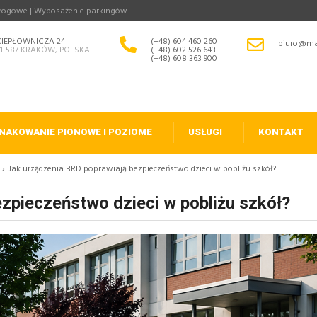
drogowe | Wyposażenie parkingów
CIEPŁOWNICZA 24
(+48) 604 460 260
biuro@ma
31-587 KRAKÓW, POLSKA
(+48) 602 526 643
(+48) 608 363 900
NAKOWANIE PIONOWE I POZIOME
USŁUGI
KONTAKT
›
Jak urządzenia BRD poprawiają bezpieczeństwo dzieci w pobliżu szkół?
zpieczeństwo dzieci w pobliżu szkół?