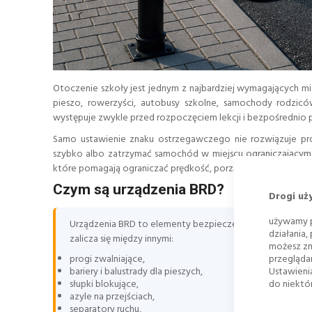
Otoczenie szkoły jest jednym z najbardziej wymagających mie
pieszo, rowerzyści, autobusy szkolne, samochody rodziców
występuje zwykle przed rozpoczęciem lekcji i bezpośrednio 
Samo ustawienie znaku ostrzegawczego nie rozwiązuje pro
szybko albo zatrzymać samochód w miejscu ograniczającym 
które pomagają ograniczać prędkość, porządkować ruch i chro
Czym są urządzenia BRD?
Drogi uż
używamy p
Urządzenia BRD to elementy bezpieczeństwa ruchu drogow
działania,
zalicza się między innymi:
możesz zm
przegląda
progi zwalniające,
Ustawieni
bariery i balustrady dla pieszych,
do niektór
słupki blokujące,
azyle na przejściach,
separatory ruchu,