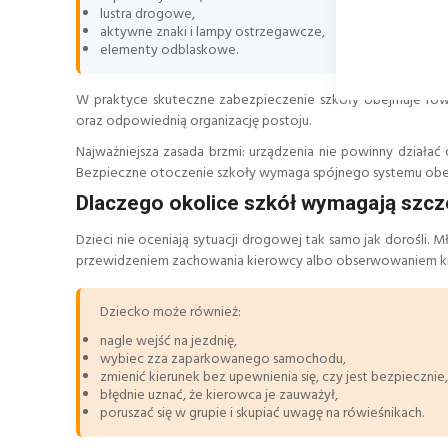
lustra drogowe,
aktywne znaki i lampy ostrzegawcze,
elementy odblaskowe.
W praktyce skuteczne zabezpieczenie szkoły obejmuje rów
oraz odpowiednią organizację postoju.
Najważniejsza zasada brzmi: urządzenia nie powinny działa
Bezpieczne otoczenie szkoły wymaga spójnego systemu obejm
Dlaczego okolice szkół wymagają szcz
Dzieci nie oceniają sytuacji drogowej tak samo jak dorośli
przewidzeniem zachowania kierowcy albo obserwowaniem kil
Dziecko może również:
nagle wejść na jezdnię,
wybiec zza zaparkowanego samochodu,
zmienić kierunek bez upewnienia się, czy jest bezpiecznie,
błędnie uznać, że kierowca je zauważył,
poruszać się w grupie i skupiać uwagę na rówieśnikach.