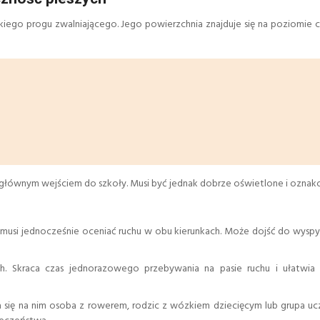
rokiego progu zwalniającego. Jego powierzchnia znajduje się na poziomie 
 głównym wejściem do szkoły. Musi być jednak dobrze oświetlone i ozna
nie musi jednocześnie oceniać ruchu w obu kierunkach. Może dojść do wysp
ch. Skraca czas jednorazowego przebywania na pasie ruchu i ułatwia
ła się na nim osoba z rowerem, rodzic z wózkiem dziecięcym lub grupa uc