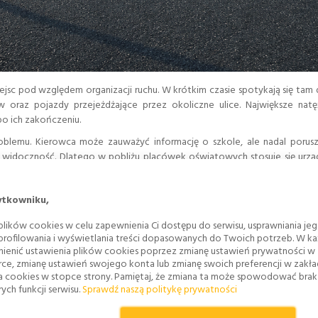
jsc pod względem organizacji ruchu. W krótkim czasie spotykają się tam 
 oraz pojazdy przejeżdżające przez okoliczne ulice. Największe natę
po ich zakończeniu.
blemu. Kierowca może zauważyć informację o szkole, ale nadal porusz
widoczność. Dlatego w pobliżu placówek oświatowych stosuje się urzą
nić pieszych.
ytkowniku,
lików cookies w celu zapewnienia Ci dostępu do serwisu, usprawniania je
ego, których zadaniem jest zmniejszanie ryzyka kolizji i wypadków. Do t
 profilowania i wyświetlania treści dopasowanych do Twoich potrzeb. W każ
ienić ustawienia plików cookies poprzez zmianę ustawień prywatności w
rce, zmianę ustawień swojego konta lub zmianę swoich preferencji w zakł
a cookies w stopce strony. Pamiętaj, że zmiana ta może spowodować bra
ych funkcji serwisu.
Sprawdź naszą politykę prywatności