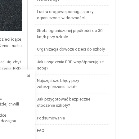
Lustra drogowe pomagają przy
ograniczonej widoczności
Strefa ograniczonej prędkości do 30
km/h przy szkole
dzieci idące
żenie ruchu
Organizacja dowozu dzieci do szkoły
ać się zbyt
Jak urządzenia BRD współpracują ze
dzenia BRD,
sobą?
ZAMKNIJ
Najczęstsze błędy przy
zabezpieczaniu szkół
go
ej grupy
Jak przygotować bezpieczne
dej chwili
otoczenie szkoły?
adce
Podsumowanie
k dostępu
FAQ