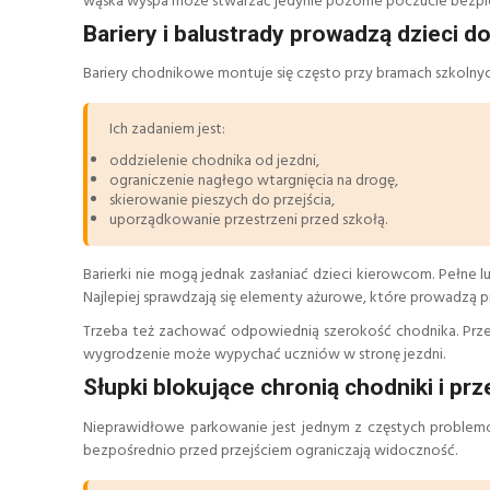
wąska wyspa może stwarzać jedynie pozorne poczucie bezp
Bariery i balustrady prowadzą dzieci do
Bariery chodnikowe montuje się często przy bramach szkolnyc
Ich zadaniem jest:
oddzielenie chodnika od jezdni,
ograniczenie nagłego wtargnięcia na drogę,
skierowanie pieszych do przejścia,
uporządkowanie przestrzeni przed szkołą.
Barierki nie mogą jednak zasłaniać dzieci kierowcom. Pełne
Najlepiej sprawdzają się elementy ażurowe, które prowadzą pi
Trzeba też zachować odpowiednią szerokość chodnika. Przed
wygrodzenie może wypychać uczniów w stronę jezdni.
Słupki blokujące chronią chodniki i prz
Nieprawidłowe parkowanie jest jednym z częstych problem
bezpośrednio przed przejściem ograniczają widoczność.