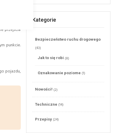
Kategorie
e przejścia
Bezpieczeństwo ruchu drogowego
ym punkcie.
(43)
(8)
Jak to się robi
ego pojazdu,
(1)
Oznakowanie poziome
(2)
Nowości!
(14)
Techniczne
(24)
Przepisy