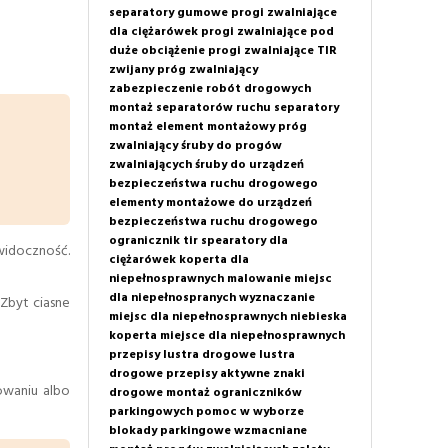
separatory gumowe
progi zwalniające
dla ciężarówek
progi zwalniające pod
duże obciążenie
progi zwalniające TIR
zwijany próg zwalniający
zabezpieczenie robót drogowych
montaż separatorów ruchu
separatory
montaż
element montażowy próg
zwalniający
śruby do progów
zwalniających
śruby do urządzeń
bezpieczeństwa ruchu drogowego
elementy montażowe do urządzeń
bezpieczeństwa ruchu drogowego
ogranicznik tir
spearatory dla
 widoczność.
ciężarówek
koperta dla
niepełnosprawnych
malowanie miejsc
dla niepełnospranych
wyznaczanie
Zbyt ciasne
miejsc dla niepełnosprawnych
niebieska
koperta
miejsce dla niepełnosprawnych
przepisy
lustra drogowe
lustra
drogowe przepisy
aktywne znaki
owaniu albo
drogowe
montaż ograniczników
parkingowych
pomoc w wyborze
blokady parkingowe wzmacniane