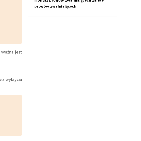
montaż progów zwalniających
zalety
progów zwalniających
 Ważna jest
po wykryciu