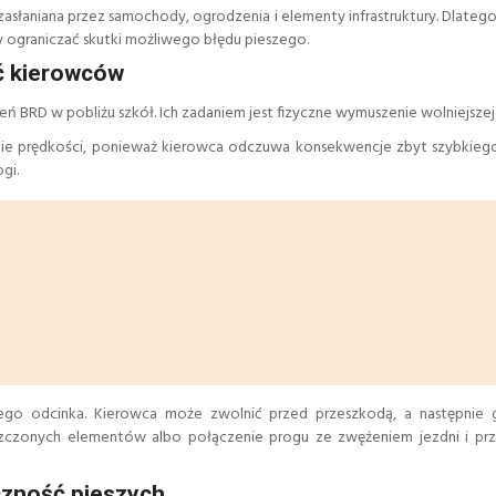
 zasłaniana przez samochody, ogrodzenia i elementy infrastruktury. Dlateg
 ograniczać skutki możliwego błędu pieszego.
ść kierowców
eń BRD w pobliżu szkół. Ich zadaniem jest fizyczne wymuszenie wolniejszej 
enie prędkości, ponieważ kierowca odczuwa konsekwencje zbyt szybkiego
gi.
ego odcinka. Kierowca może zwolnić przed przeszkodą, a następnie
szczonych elementów albo połączenie progu ze zwężeniem jezdni i prz
czność pieszych