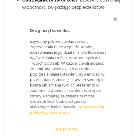
Ostrzegawczy żółty kolor
: Zapewnia doskonałą
widoczność, zwiększając bezpieczeństwo
kierowców i pieszych.
ZAMKNI
Drogi użytkowniku,
używamy plików cookies w celu
zapewnienia Ci dostępu do serwisu,
usprawniania jego działania, profilowania i
wyświetlania treści dopasowanych do
Twoich potrzeb. W każdej chwili możesz
zmienić ustawienia plików cookies
poprzez zmianę ustawień prywatności w
przeglądarce, zmianę ustawień swojego
konta lub zmianę swoich preferencji w
zakładce Ustawienia cookies w stopce
strony. Pamiętaj, że zmiana ta może
spowodować brak dostępu do
niektórych funkcji serwisu.
Sprawdź naszą
Zalety zwijanego progu
politykę prywatności
zwalniającego:
Łatwość transportu
: Niewielka waga (10 kg)
DOSTOSUJ