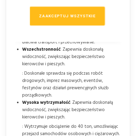
umożliwia łatwe przenoszenie.
Bezpieczny transport
: Zapewnia doskonałą
ZAAKCEPTUJ WSZYSTKIE
widoczność, zwiększając bezpieczeństwo
kierowców i pieszych.
: Dostarczany w zestawie z poręczną torbą, co
ułatwia transport i przechowywanie.
Wszechstronność
: Zapewnia doskonałą
widoczność, zwiększając bezpieczeństwo
kierowców i pieszych.
: Doskonale sprawdza się podczas robót
drogowych, imprez masowych, eventów,
festynów oraz działań prewencyjnych służb
porządkowych.
Wysoka wytrzymałość
: Zapewnia doskonałą
widoczność, zwiększając bezpieczeństwo
kierowców i pieszych.
: Wytrzymuje obciążenie do 40 ton, umożliwiając
przejazd samochodów osobowych i ciężarowych.