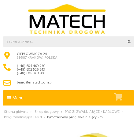
CIEPŁOWNICZA 24
31-587 KRAKÓW, POLSKA
(+48) 604 460 260
(+48) 602 526 643
(+48) 608 363 900
biuro@matech.com.pl
Menu
Strona główna
›
Sklep drogowy
›
PROGI ZWALNIAJĄCE / KABLOWE
›
Progi zwalniające U-16d
›
Tymczasowy próg zwalniający 3m