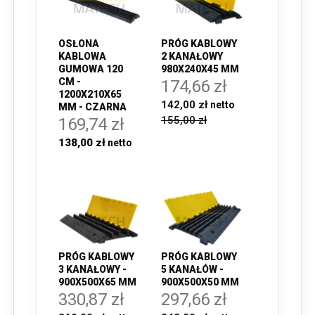
OSŁONA
PRÓG KABLOWY
KABLOWA
2 KANAŁOWY
GUMOWA 120
980X240X45 MM
CM -
174,66 zł
1200X210X65
142,00 zł
MM - CZARNA
155,00 zł
169,74 zł
138,00 zł
PRÓG KABLOWY
PRÓG KABLOWY
5 KANAŁÓW -
3 KANAŁOWY -
900X500X50 MM
900X500X65 MM
297,66 zł
330,87 zł