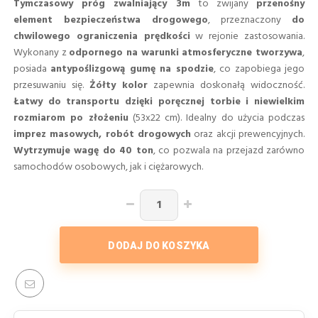
Tymczasowy próg zwalniający 3m
to zwijany
przenośny
element bezpieczeństwa drogowego
, przeznaczony
do
chwilowego ograniczenia prędkości
w rejonie zastosowania.
Wykonany z
odpornego na warunki atmosferyczne tworzywa
,
posiada
antypoślizgową gumę na spodzie
, co zapobiega jego
przesuwaniu się.
Żółty kolor
zapewnia doskonałą widoczność.
Łatwy do transportu dzięki poręcznej torbie i niewielkim
rozmiarom po złożeniu
(53x22 cm). Idealny do użycia podczas
imprez masowych, robót drogowych
oraz akcji prewencyjnych.
Wytrzymuje wagę do 40 ton
, co pozwala na przejazd zarówno
samochodów osobowych, jak i ciężarowych.
DODAJ DO KOSZYKA