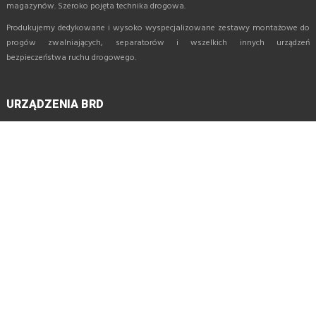
magazynów. Szeroko pojęta technika drogowa.
Produkujemy dedykowane i wysoko wyspecjalizowane zestawy montażowe do
progów zwalniających, separatorów i wszelkich innych urządzeń
bezpieczeństwa ruchu drogowego.
URZĄDZENIA BRD
Zestawy montażowe do progów zwalniających
Bezpieczne przejścia dla pieszych
Progi zwalniające
Modułowe przejście dla pieszych
Separatory parkingowe
Azyle drogowe
USŁUGI