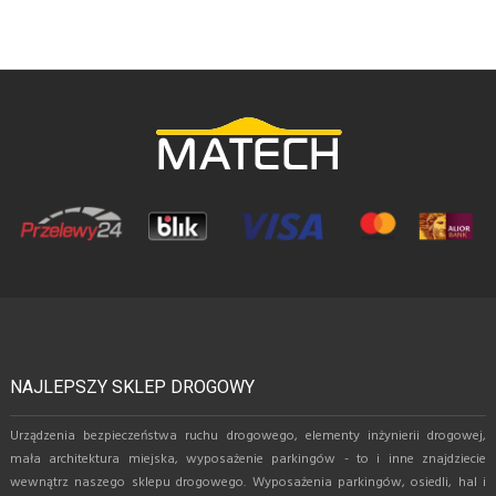
NAJLEPSZY SKLEP DROGOWY
Urządzenia bezpieczeństwa ruchu drogowego, elementy inżynierii drogowej,
mała architektura miejska, wyposażenie parkingów - to i inne znajdziecie
wewnątrz naszego sklepu drogowego. Wyposażenia parkingów, osiedli, hal i