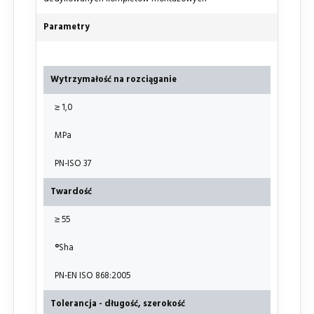
Parametry
Wytrzymałość na rozciąganie
≥ 1,0
MPa
PN-ISO 37
Twardość
≥ 55
°
Sha
PN-EN ISO 868:2005
Tolerancja - długość, szerokość