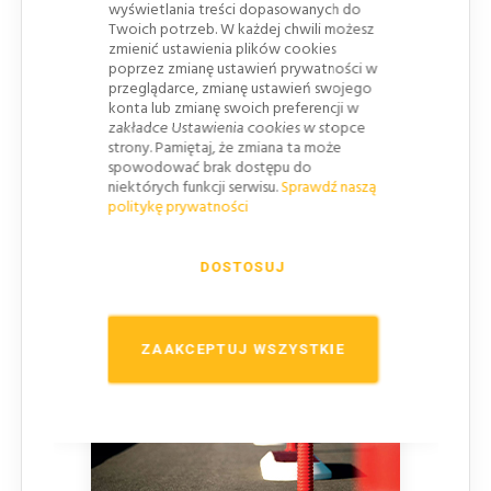
wyświetlania treści dopasowanych do
dedykowanych akcesoriów montażowych
Twoich potrzeb. W każdej chwili możesz
zapewniających długotrwałą i bezproblemową
zmienić ustawienia plików cookies
poprzez zmianę ustawień prywatności w
eksploatację.
przeglądarce, zmianę ustawień swojego
Widoczność w każdych warunkach
– dzięki
konta lub zmianę swoich preferencji w
zakładce Ustawienia cookies w stopce
odblaskowym mikrokulkom sparco zastosowanym
strony. Pamiętaj, że zmiana ta może
na bokach elementów.
spowodować brak dostępu do
niektórych funkcji serwisu.
Sprawdź naszą
Trwałość i niskie koszty utrzymania
– brak
politykę prywatności
potrzeby częstej konserwacji.
DOSTOSUJ
ZAAKCEPTUJ WSZYSTKIE