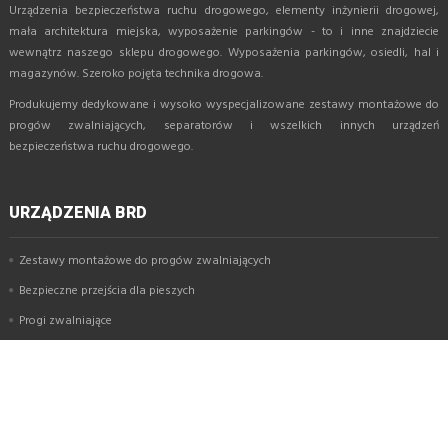
Urządzenia bezpieczeństwa ruchu drogowego, elementy inżynierii drogowej,
mała architektura miejska, wyposażenie parkingów - to i inne znajdziecie
wewnątrz naszego sklepu drogowego. Wyposażenia parkingów, osiedli, hal i
magazynów. Szeroko pojęta technika drogowa.
Produkujemy dedykowane i wysoko wyspecjalizowane zestawy montażowe do
progów zwalniających, separatorów i wszelkich innych urządzeń
bezpieczeństwa ruchu drogowego.
URZĄDZENIA BRD
Zestawy montażowe do progów zwalniających
Bezpieczne przejścia dla pieszych
Progi zwalniające
Modułowe przejście dla pieszych
Separatory parkingowe
Azyle drogowe