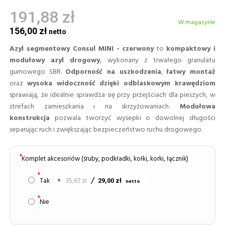
191,88 zł
W magazynie
156,00 zł
Azyl segmentowy Consul MINI - czerwony
to
kompaktowy i
modułowy azyl drogowy
, wykonany z trwałego granulatu
gumowego SBR.
Odporność na uszkodzenia
,
łatwy montaż
oraz
wysoka widoczność dzięki odblaskowym krawędziom
sprawiają, że idealnie sprawdza się przy przejściach dla pieszych, w
strefach zamieszkania i na skrzyżowaniach.
Modułowa
konstrukcja
pozwala tworzyć wysepki o dowolnej długości
separując ruch i zwiększając bezpieczeństwo ruchu drogowego.
Komplet akcesoriów (śruby, podkładki, kołki, korki, łącznik)
Tak
+
35,67 zł
29,00 zł
Nie