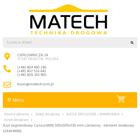
CIEPŁOWNICZA 24
31-587 KRAKÓW, POLSKA
(+48) 604 460 260
(+48) 602 526 643
(+48) 608 363 900
biuro@matech.com.pl
Menu
Strona główna
›
Sklep drogowy
›
AZYLE DROGOWE / MINIRONDA
›
Azyle drogowe
›
Azyl segmentowy Consul MINI 500x500x130 mm czerwony - element środkowy
(ZAW MINI)