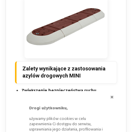
Zalety wynikające z zastosowania
azylów drogowych MINI
Zwiększenie bezpieczeństwa ruchu
ZAMKNI
drogowego
– poprzez separację pasów i
ograniczenie niebezpiecznych manewrów.
Drogi użytkowniku,
Elastyczność konfiguracji
– możliwość
używamy plików cookies w celu
dostosowania długości wysepki.
zapewnienia Ci dostępu do serwisu,
usprawniania jego działania, profilowania i
Prosty i trwały montaż
– za pomocą