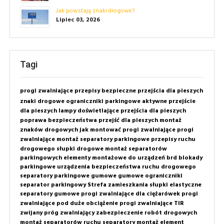
Jak powstają znaki drogowe?
Lipiec 03, 2026
Tagi
progi zwalniające
przepisy
bezpieczne przejścia dla pieszych
znaki drogowe
ograniczniki parkingowe
aktywne przejście
dla pieszych
lampy doświetlające przejścia dla pieszych
poprawa bezpieczeństwa przejść dla pieszych
montaż
znaków drogowych
jak montować progi zwalniające
progi
zwalniające montaż
separatory parkingowe
przepisy ruchu
drogowego
słupki drogowe
montaż separatorów
parkingowych
elementy montażowe do urządzeń brd
blokady
parkingowe
urządzenia bezpieczeństwa ruchu drogowego
separatory parkingowe gumowe
gumowe ograniczniki
separator parkingowy
Strefa zamieszkania
słupki elastyczne
separatory gumowe
progi zwalniające dla ciężarówek
progi
zwalniające pod duże obciążenie
progi zwalniające TIR
zwijany próg zwalniający
zabezpieczenie robót drogowych
montaż separatorów ruchu
separatory montaż
element