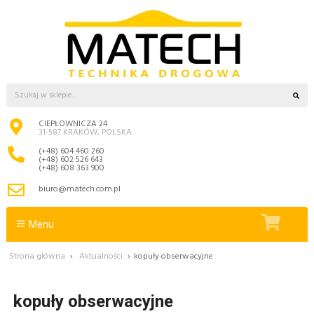
CIEPŁOWNICZA 24
31-587 KRAKÓW, POLSKA
(+48) 604 460 260
(+48) 602 526 643
(+48) 608 363 900
biuro@matech.com.pl
Menu
Strona główna
›
Aktualności
›
kopuły obserwacyjne
kopuły obserwacyjne