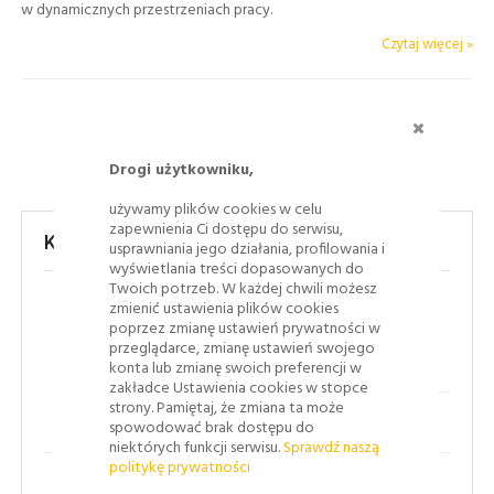
w dynamicznych przestrzeniach pracy.
Czytaj więcej »
ZAMKNI
Drogi użytkowniku,
używamy plików cookies w celu
zapewnienia Ci dostępu do serwisu,
Kategorie
usprawniania jego działania, profilowania i
wyświetlania treści dopasowanych do
Twoich potrzeb. W każdej chwili możesz
zmienić ustawienia plików cookies
(43)
Bezpieczeństwo ruchu drogowego
poprzez zmianę ustawień prywatności w
przeglądarce, zmianę ustawień swojego
(8)
Jak to się robi
konta lub zmianę swoich preferencji w
zakładce Ustawienia cookies w stopce
strony. Pamiętaj, że zmiana ta może
(1)
Oznakowanie poziome
spowodować brak dostępu do
niektórych funkcji serwisu.
Sprawdź naszą
politykę prywatności
(2)
Nowości!