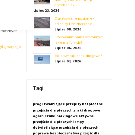
chronią ściany, elewacje i
ogrodzenia?
Lipiec 23, 2026
Oznakowanie poziome -
przepisy i ich znaczenie
Lipiec 08, 2026
amicznych
Stosowanie barier ochronnych -
jakie ma funkcje?
ytaj więcej »
Lipiec 06, 2026
Jak powstają znaki drogowe?
Lipiec 03, 2026
Tagi
progi zwalniające
przepisy
bezpieczne
przejścia dla pieszych
znaki drogowe
ograniczniki parkingowe
aktywne
przejście dla pieszych
lampy
doświetlające przejścia dla pieszych
poprawa bezpieczeństwa przejść dla