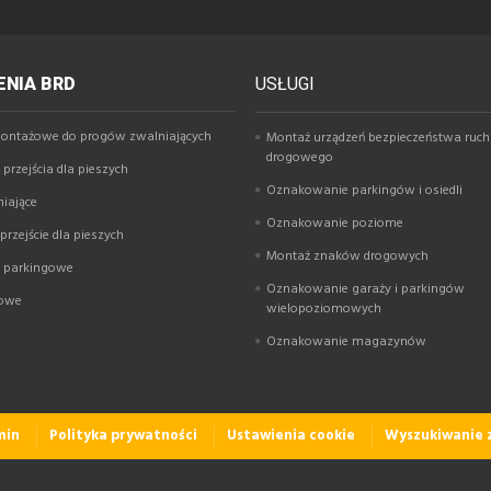
NIA BRD
USŁUGI
ontażowe do progów zwalniających
Montaż urządzeń bezpieczeństwa ruc
drogowego
przejścia dla pieszych
Oznakowanie parkingów i osiedli
niające
Oznakowanie poziome
rzejście dla pieszych
Montaż znaków drogowych
y parkingowe
Oznakowanie garaży i parkingów
gowe
wielopoziomowych
Oznakowanie magazynów
min
Polityka prywatności
Ustawienia cookie
Wyszukiwanie