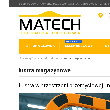
Sklep drogowy | Elementy bezpieczeństwa ruchu drogowego | Znaki 
NAJLEPSZY!
STRONA GŁÓWNA
SKLEP DROGOWY
OZ
Strona główna
›
Aktualności
›
lustra magazynowe
lustra magazynowe
Lustra w przestrzeni przemysłowej i 