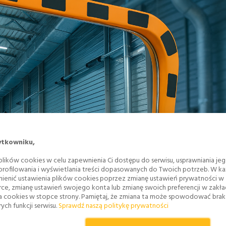
ytkowniku,
lików cookies w celu zapewnienia Ci dostępu do serwisu, usprawniania je
 profilowania i wyświetlania treści dopasowanych do Twoich potrzeb. W każ
ienić ustawienia plików cookies poprzez zmianę ustawień prywatności w
rce, zmianę ustawień swojego konta lub zmianę swoich preferencji w zakł
a cookies w stopce strony. Pamiętaj, że zmiana ta może spowodować bra
ych funkcji serwisu.
Sprawdź naszą politykę prywatności