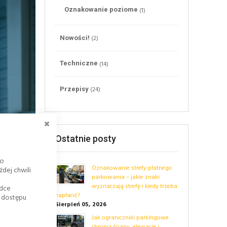
(1)
Oznakowanie poziome
(2)
Nowości!
(14)
Techniczne
(24)
Przepisy
ZAMKNIJ
Ostatnie posty
go
Oznakowanie strefy płatnego
dej chwili
parkowania – jakie znaki
wyznaczają strefę i kiedy trzeba
adce
zapłacić?
k dostępu
Sierpień 05, 2026
Jak ograniczniki parkingowe