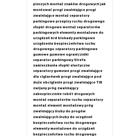
pieszych
montaż znaków drogowych
jak
montować progi zwalniające
progi
zwalniające montaż
separatory
parkingowe
przepisy ruchu drogowego
słupki drogowe
montaż separatorów
parkingowych
elementy montażowe do
urządzeń brd
blokady parkingowe
urządzenia bezpieczeństwa ruchu
drogowego
separatory parkingowe
gumowe
gumowe ograniczniki
separator parkingowy
Strefa
zamieszkania
słupki elastyczne
separatory gumowe
progi zwalniające
dla ciężarówek
progi zwalniające pod
duże obciążenie
progi zwalniające TIR
zwijany próg zwalniający
zabezpieczenie robót drogowych
montaż separatorów ruchu
separatory
montaż
element montażowy próg
zwalniający
śruby do progów
zwalniających
śruby do urządzeń
bezpieczeństwa ruchu drogowego
elementy montażowe do urządzeń
bezpieczeństwa ruchu drogowego