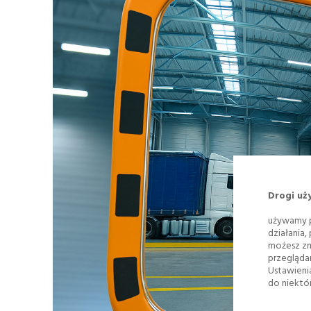
Drogi uż
używamy p
działania,
możesz zm
przegląda
Ustawieni
do niektór