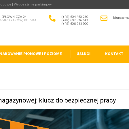
drogowe | Wyposażenie parkingów
CIEPŁOWNICZA 24
(+48) 604 460 260
biuro@ma
31-587 KRAKÓW, POLSKA
(+48) 602 526 643
(+48) 608 363 900
NAKOWANIE PIONOWE I POZIOME
USŁUGI
KONTAKT
magazynowej: klucz do bezpiecznej pracy