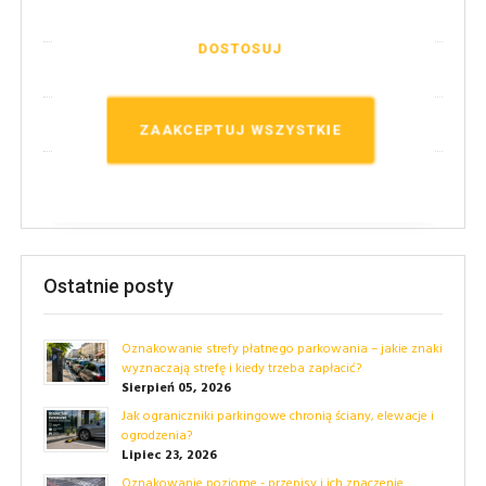
(1)
Oznakowanie poziome
DOSTOSUJ
(2)
Nowości!
(14)
Techniczne
ZAAKCEPTUJ WSZYSTKIE
(24)
Przepisy
Ostatnie posty
Oznakowanie strefy płatnego parkowania – jakie znaki
wyznaczają strefę i kiedy trzeba zapłacić?
Sierpień 05, 2026
Jak ograniczniki parkingowe chronią ściany, elewacje i
ogrodzenia?
Lipiec 23, 2026
Oznakowanie poziome - przepisy i ich znaczenie