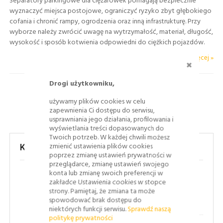
Separatory parkingowe dla ciężarówek pomagają bezpiecznie
wyznaczyć miejsca postojowe, ograniczyć ryzyko zbyt głębokiego
cofania i chronić rampy, ogrodzenia oraz inną infrastrukturę. Przy
wyborze należy zwrócić uwagę na wytrzymałość, materiał, długość,
wysokość i sposób kotwienia odpowiedni do ciężkich pojazdów.
Czytaj więcej »
ZAMKNI
Drogi użytkowniku,
używamy plików cookies w celu
zapewnienia Ci dostępu do serwisu,
usprawniania jego działania, profilowania i
wyświetlania treści dopasowanych do
Twoich potrzeb. W każdej chwili możesz
zmienić ustawienia plików cookies
Kategorie
poprzez zmianę ustawień prywatności w
przeglądarce, zmianę ustawień swojego
konta lub zmianę swoich preferencji w
(43)
Bezpieczeństwo ruchu drogowego
zakładce Ustawienia cookies w stopce
strony. Pamiętaj, że zmiana ta może
spowodować brak dostępu do
(8)
Jak to się robi
niektórych funkcji serwisu.
Sprawdź naszą
politykę prywatności