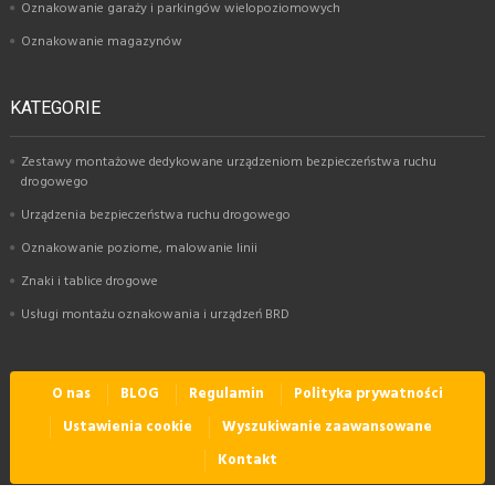
Oznakowanie garaży i parkingów wielopoziomowych
Oznakowanie magazynów
KATEGORIE
Zestawy montażowe dedykowane urządzeniom bezpieczeństwa ruchu
drogowego
Urządzenia bezpieczeństwa ruchu drogowego
Oznakowanie poziome, malowanie linii
Znaki i tablice drogowe
Usługi montażu oznakowania i urządzeń BRD
O nas
BLOG
Regulamin
Polityka prywatności
Ustawienia cookie
Wyszukiwanie zaawansowane
Kontakt