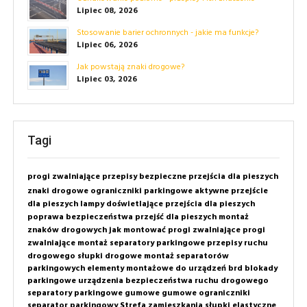
Lipiec 08, 2026
Stosowanie barier ochronnych - jakie ma funkcje?
Lipiec 06, 2026
Jak powstają znaki drogowe?
Lipiec 03, 2026
Tagi
progi zwalniające
przepisy
bezpieczne przejścia dla pieszych
znaki drogowe
ograniczniki parkingowe
aktywne przejście
dla pieszych
lampy doświetlające przejścia dla pieszych
poprawa bezpieczeństwa przejść dla pieszych
montaż
znaków drogowych
jak montować progi zwalniające
progi
zwalniające montaż
separatory parkingowe
przepisy ruchu
drogowego
słupki drogowe
montaż separatorów
parkingowych
elementy montażowe do urządzeń brd
blokady
parkingowe
urządzenia bezpieczeństwa ruchu drogowego
separatory parkingowe gumowe
gumowe ograniczniki
separator parkingowy
Strefa zamieszkania
słupki elastyczne