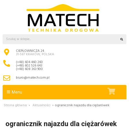
CIEPŁOWNICZA 24
31-587 KRAKÓW, POLSKA
(+48) 604 460 260
(+48) 602 526 643
(+48) 608 363 900
biuro@matech.com.pl
Menu
Strona główna
›
Aktualności
›
ogranicznik najazdu dla ciężarówek
ogranicznik najazdu dla ciężarówek