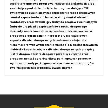
separatory gumowe
progi zwalniające dla ciężarówek
progi
zwalniające pod duże obciążenie
progi zwalniające TIR
zwijany próg zwalniający
zabezpieczenie robót drogowych
montaż separatorów ruchu
separatory montaż
element
montażowy próg zwalniający
śruby do progów zwalniających
śruby do urządzeń bezpieczeństwa ruchu drogowego
elementy montażowe do urządzeń bezpieczeństwa ruchu
drogowego
ogranicznik tir
spearatory dla ciężarówek
koperta dla niepełnosprawnych
malowanie miejsc dla
niepełnospranych
wyznaczanie miejsc dla niepełnosprawnych
niebieska koperta
miejsce dla niepełnosprawnych przepisy
lustra drogowe
lustra drogowe przepisy
aktywne znaki
drogowe
montaż ograniczników parkingowych
pomoc w
wyborze
blokady parkingowe wzmacniane
montaż progów
zwalniających
zalety progów zwalniających