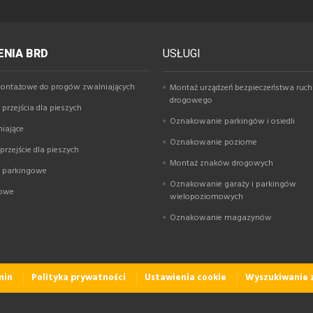
NIA BRD
USŁUGI
ontażowe do progów zwalniających
Montaż urządzeń bezpieczeństwa ruc
drogowego
przejścia dla pieszych
Oznakowanie parkingów i osiedli
niające
Oznakowanie poziome
rzejście dla pieszych
Montaż znaków drogowych
y parkingowe
Oznakowanie garaży i parkingów
gowe
wielopoziomowych
Oznakowanie magazynów
min
Polityka prywatności
Ustawienia cookie
Wyszukiwanie