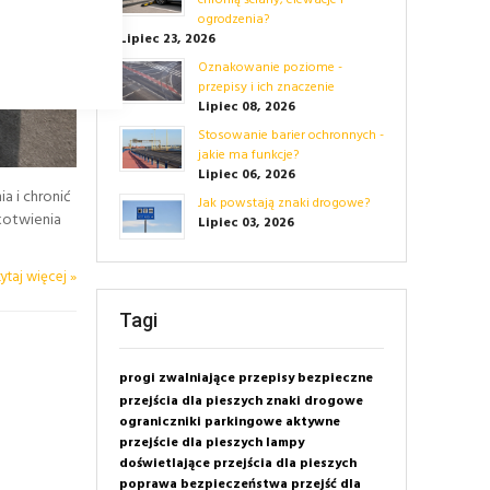
chronią ściany, elewacje i
ogrodzenia?
Lipiec 23, 2026
Oznakowanie poziome -
przepisy i ich znaczenie
Lipiec 08, 2026
Stosowanie barier ochronnych -
jakie ma funkcje?
Lipiec 06, 2026
a i chronić
Jak powstają znaki drogowe?
 kotwienia
Lipiec 03, 2026
ytaj więcej »
Tagi
progi zwalniające
przepisy
bezpieczne
przejścia dla pieszych
znaki drogowe
ograniczniki parkingowe
aktywne
przejście dla pieszych
lampy
doświetlające przejścia dla pieszych
poprawa bezpieczeństwa przejść dla