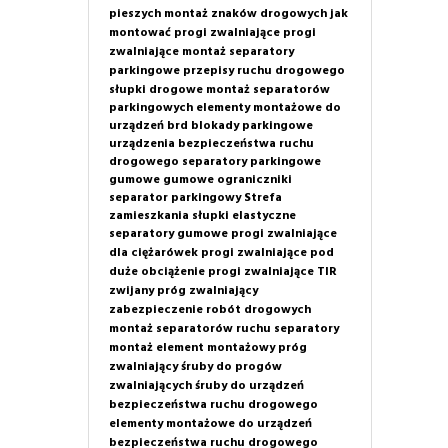
pieszych
montaż znaków drogowych
jak
montować progi zwalniające
progi
zwalniające montaż
separatory
parkingowe
przepisy ruchu drogowego
słupki drogowe
montaż separatorów
parkingowych
elementy montażowe do
urządzeń brd
blokady parkingowe
urządzenia bezpieczeństwa ruchu
drogowego
separatory parkingowe
gumowe
gumowe ograniczniki
separator parkingowy
Strefa
zamieszkania
słupki elastyczne
separatory gumowe
progi zwalniające
dla ciężarówek
progi zwalniające pod
duże obciążenie
progi zwalniające TIR
zwijany próg zwalniający
zabezpieczenie robót drogowych
montaż separatorów ruchu
separatory
montaż
element montażowy próg
zwalniający
śruby do progów
zwalniających
śruby do urządzeń
bezpieczeństwa ruchu drogowego
elementy montażowe do urządzeń
bezpieczeństwa ruchu drogowego