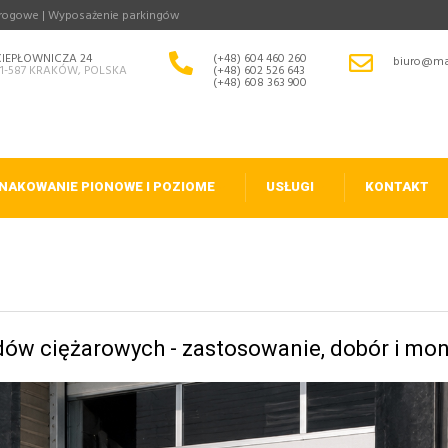
drogowe | Wyposażenie parkingów
CIEPŁOWNICZA 24
(+48) 604 460 260
biuro@ma
31-587 KRAKÓW, POLSKA
(+48) 602 526 643
(+48) 608 363 900
NAKOWANIE PIONOWE I POZIOME
USŁUGI
KONTAKT
ów ciężarowych - zastosowanie, dobór i mo