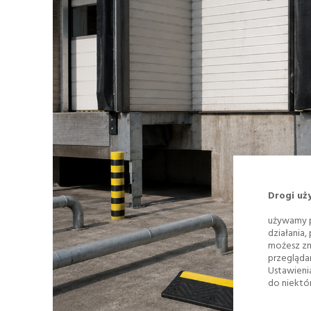
Drogi uż
używamy p
działania,
możesz zm
przegląda
Ustawieni
do niektór