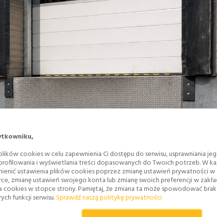
ytkowniku,
lików cookies w celu zapewnienia Ci dostępu do serwisu, usprawniania je
 profilowania i wyświetlania treści dopasowanych do Twoich potrzeb. W każ
ienić ustawienia plików cookies poprzez zmianę ustawień prywatności w
rce, zmianę ustawień swojego konta lub zmianę swoich preferencji w zakł
a cookies w stopce strony. Pamiętaj, że zmiana ta może spowodować bra
ych funkcji serwisu.
Sprawdź naszą politykę prywatności