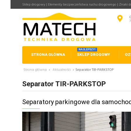
Sklep drogowy | Elementy bezpieczeństwa ruchu drogowego | Znaki 
NAJLEPSZY!
STRONA GŁÓWNA
SKLEP DROGOWY
OZ
Strona główna
›
Aktualności
›
Separator TIR-PARKSTOP
Separator TIR-PARKSTOP
Separatory parkingowe dla samochod