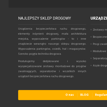
NAJLEPSZY SKLEP DROGOWY
URZĄDZE
Urządzenia bezpieczeństwa ruchu drogowego,
Zestawy m
elementy inżynierii drogowej, mała architektura
Bezpieczne 
miejska, wyposażenie parkingów - to i inne
znajdziecie wewnątrz naszego sklepu drogowego.
Progi zwal
Wyposażenia parkingów, osiedli, hal i magazynów.
Modułowe p
Szeroko pojęta technika drogowa.
Separator
Produkujemy dedykowane i wysoko
Azyle dro
wyspecjalizowane zestawy montażowe do progów
zwalniających, separatorów i wszelkich innych
urządzeń bezpieczeństwa ruchu drogowego.
O nas
BLOG
Regula