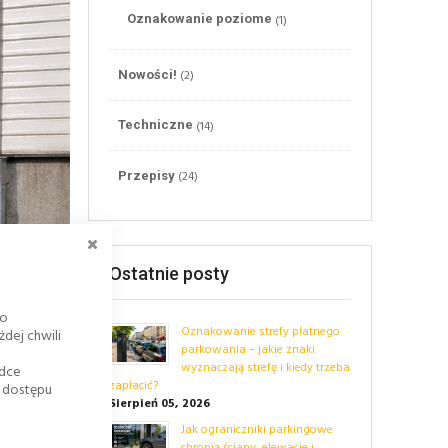
(1)
Oznakowanie poziome
(2)
Nowości!
(14)
Techniczne
(24)
Przepisy
ZAMKNIJ
Ostatnie posty
go
Oznakowanie strefy płatnego
dej chwili
parkowania – jakie znaki
wyznaczają strefę i kiedy trzeba
adce
zapłacić?
k dostępu
Sierpień 05, 2026
Jak ograniczniki parkingowe