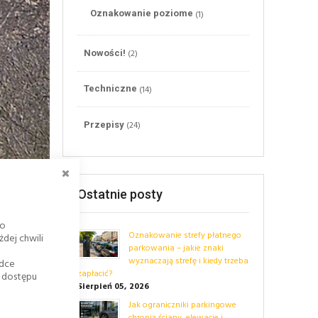
(1)
Oznakowanie poziome
(2)
Nowości!
(14)
Techniczne
(24)
Przepisy
ZAMKNIJ
Ostatnie posty
go
Oznakowanie strefy płatnego
dej chwili
parkowania – jakie znaki
wyznaczają strefę i kiedy trzeba
adce
zapłacić?
k dostępu
Sierpień 05, 2026
Jak ograniczniki parkingowe