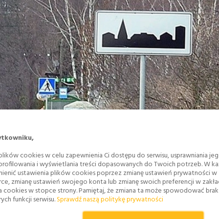
ytkowniku,
lików cookies w celu zapewnienia Ci dostępu do serwisu, usprawniania je
 profilowania i wyświetlania treści dopasowanych do Twoich potrzeb. W każ
ienić ustawienia plików cookies poprzez zmianę ustawień prywatności w
rce, zmianę ustawień swojego konta lub zmianę swoich preferencji w zakł
a cookies w stopce strony. Pamiętaj, że zmiana ta może spowodować bra
ych funkcji serwisu.
Sprawdź naszą politykę prywatności