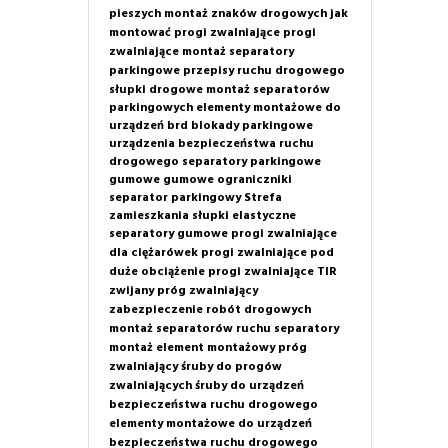
pieszych
montaż znaków drogowych
jak
montować progi zwalniające
progi
zwalniające montaż
separatory
parkingowe
przepisy ruchu drogowego
słupki drogowe
montaż separatorów
parkingowych
elementy montażowe do
urządzeń brd
blokady parkingowe
urządzenia bezpieczeństwa ruchu
drogowego
separatory parkingowe
gumowe
gumowe ograniczniki
separator parkingowy
Strefa
zamieszkania
słupki elastyczne
separatory gumowe
progi zwalniające
dla ciężarówek
progi zwalniające pod
duże obciążenie
progi zwalniające TIR
zwijany próg zwalniający
zabezpieczenie robót drogowych
montaż separatorów ruchu
separatory
montaż
element montażowy próg
zwalniający
śruby do progów
zwalniających
śruby do urządzeń
bezpieczeństwa ruchu drogowego
elementy montażowe do urządzeń
bezpieczeństwa ruchu drogowego