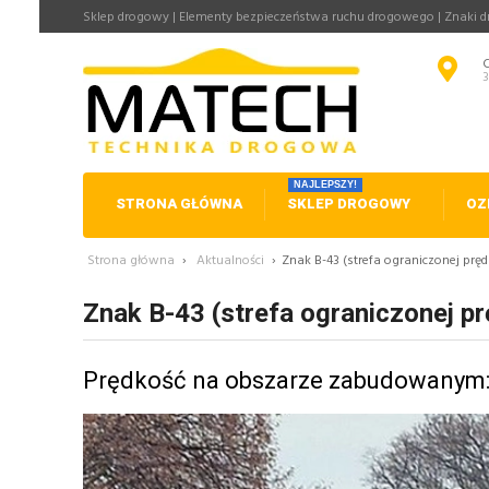
Sklep drogowy | Elementy bezpieczeństwa ruchu drogowego | Znaki 
NAJLEPSZY!
STRONA GŁÓWNA
SKLEP DROGOWY
OZ
Strona główna
›
Aktualności
›
Znak B-43 (strefa ograniczonej pręd
Znak B-43 (strefa ograniczonej pr
Prędkość na obszarze zabudowanym: