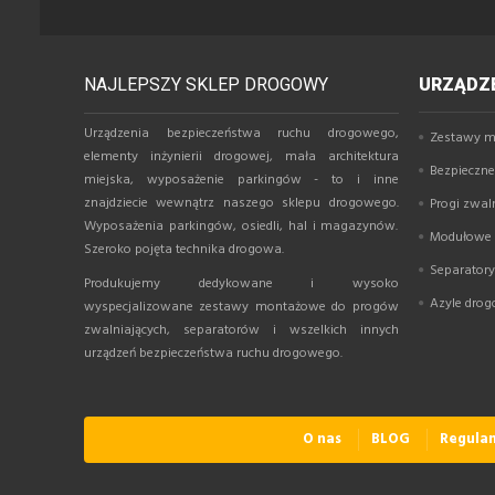
NAJLEPSZY SKLEP DROGOWY
URZĄDZE
Urządzenia bezpieczeństwa ruchu drogowego,
Zestawy m
elementy inżynierii drogowej, mała architektura
Bezpieczne 
miejska, wyposażenie parkingów - to i inne
znajdziecie wewnątrz naszego sklepu drogowego.
Progi zwal
Wyposażenia parkingów, osiedli, hal i magazynów.
Modułowe p
Szeroko pojęta technika drogowa.
Separator
Produkujemy dedykowane i wysoko
Azyle dro
wyspecjalizowane zestawy montażowe do progów
zwalniających, separatorów i wszelkich innych
urządzeń bezpieczeństwa ruchu drogowego.
O nas
BLOG
Regula