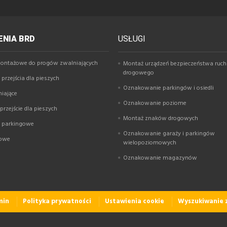
NIA BRD
USŁUGI
ontażowe do progów zwalniających
Montaż urządzeń bezpieczeństwa ruc
drogowego
przejścia dla pieszych
Oznakowanie parkingów i osiedli
niające
Oznakowanie poziome
rzejście dla pieszych
Montaż znaków drogowych
y parkingowe
Oznakowanie garaży i parkingów
gowe
wielopoziomowych
Oznakowanie magazynów
min
Polityka prywatności
Ustawienia cookie
Wyszukiwanie