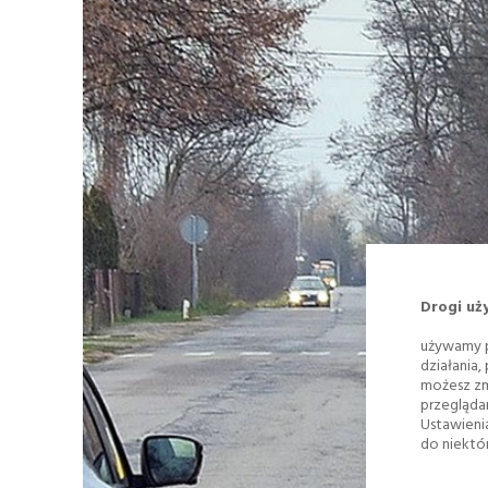
Drogi uż
używamy p
działania,
możesz zm
przegląda
Ustawieni
do niektór