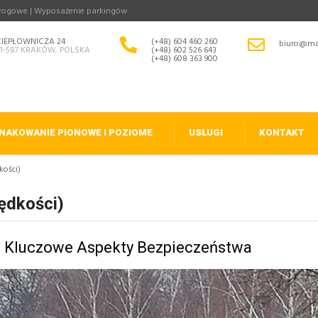
drogowe | Wyposażenie parkingów
CIEPŁOWNICZA 24
(+48) 604 460 260
biuro@ma
31-587 KRAKÓW, POLSKA
(+48) 602 526 643
(+48) 608 363 900
NAKOWANIE PIONOWE I POZIOME
USŁUGI
KONTAKT
kości)
ędkości)
 Kluczowe Aspekty Bezpieczeństwa