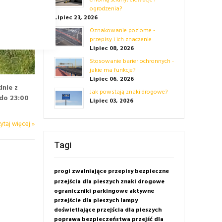
chronią ściany, elewacje i
ogrodzenia?
Lipiec 23, 2026
Oznakowanie poziome -
przepisy i ich znaczenie
Lipiec 08, 2026
Stosowanie barier ochronnych -
jakie ma funkcje?
Lipiec 06, 2026
nie z
Jak powstają znaki drogowe?
do 23:00
Lipiec 03, 2026
ytaj więcej »
Tagi
progi zwalniające
przepisy
bezpieczne
przejścia dla pieszych
znaki drogowe
ograniczniki parkingowe
aktywne
przejście dla pieszych
lampy
doświetlające przejścia dla pieszych
poprawa bezpieczeństwa przejść dla