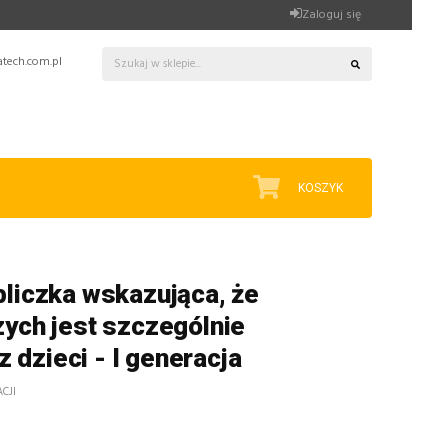
Zaloguj się
tech.com.pl
KOSZYK
bliczka wskazująca, że
zych jest szczególnie
 dzieci - I generacja
ACJI