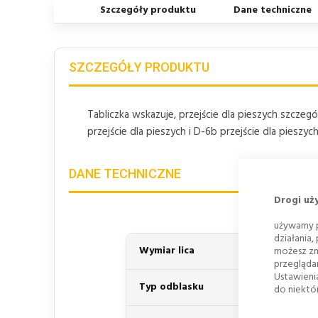
Szczegóły produktu
Dane techniczne
SZCZEGÓŁY PRODUKTU
Tabliczka wskazuje, przejście dla pieszych szcze
przejście dla pieszych i D-6b przejście dla piesz
DANE TECHNICZNE
Drogi uż
używamy p
działania,
Wymiar lica
możesz zm
przegląda
Ustawieni
Typ odblasku
do niektór