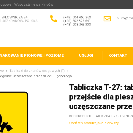
drogowe | Wyposażenie parkingów
CIEPŁOWNICZA 24
(+48) 604 460 260
biuro@ma
31-587 KRAKÓW, POLSKA
(+48) 602 526 643
(+48) 608 363 900
NAKOWANIE PIONOWE I POZIOME
USŁUGI
KONTAKT
owe
›
Tabliczki do znaków drogowych (T)
›
zególnie uczęszczane przez dzieci - I generacja
Tabliczka T-27: ta
przejście dla pies
uczęszczane przez
KOD PRODUKTU
TABLICZKA T-27 - I GENER
Oceń ten produkt jako pierwszy