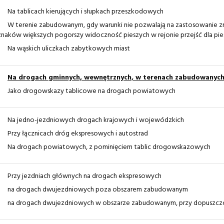
Na tablicach kierujących i słupkach przeszkodowych
W terenie zabudowanym, gdy warunki nie pozwalają na zastosowanie z
znaków większych pogorszy widoczność pieszych w rejonie przejść dla pie
Na wąskich uliczkach zabytkowych miast
Na drogach gminnych, wewnętrznych, w terenach zabudowanyc
Jako drogowskazy tablicowe na drogach powiatowych
Na jedno-jezdniowych drogach krajowych i wojewódzkich
Przy łącznicach dróg ekspresowych i autostrad
Na drogach powiatowych, z pominięciem tablic drogowskazowych
Przy jezdniach głównych na drogach ekspresowych
na drogach dwujezdniowych poza obszarem zabudowanym
na drogach dwujezdniowych w obszarze zabudowanym, przy dopuszcz