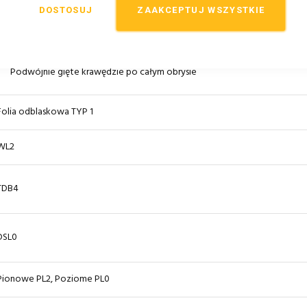
Oznakowanie
CE
DOSTOSUJ
ZAAKCEPTUJ WSZYSTKIE
EN 12899-1:2007
Blacha ocynkowana 1,25mm lakierowana proszkowo w kolorze szarym
Podwójnie gięte krawędzie po całym obrysie
Folia odblaskowa TYP 1
WL2
TDB4
DSL0
Pionowe PL2, Poziome PL0