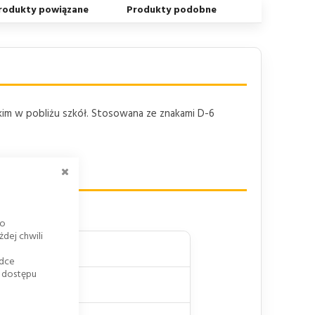
rodukty powiązane
Produkty podobne
tkim w pobliżu szkół. Stosowana ze znakami D-6
ZAMKNIJ
go
dej chwili
adce
k dostępu