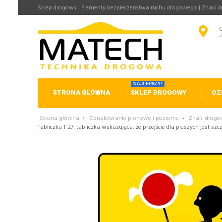
Sklep drogowy | Elementy bezpieczeństwa ruchu drogowego | Znaki 
NAJLEPSZY!
STRONA GŁÓWNA
SKLEP DROGOWY
OZ
Strona główna
›
Oznakowanie pionowe i poziome
›
Znaki drog
Tabliczka T-27: tabliczka wskazująca, że przejście dla pieszych jest szc