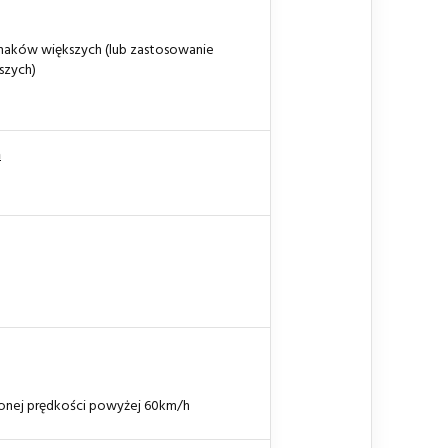
naków większych (lub zastosowanie
szych)
h
onej prędkości powyżej 60km/h