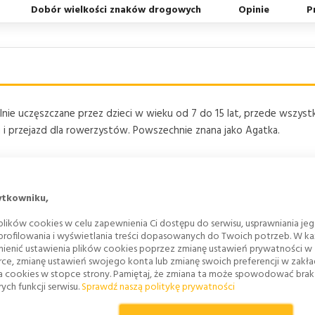
Dobór wielkości znaków drogowych
Opinie
P
gólnie uczęszczane przez dzieci w wieku od 7 do 15 lat, przede wszys
ych i przejazd dla rowerzystów. Powszechnie znana jako Agatka.
ytkowniku,
lików cookies w celu zapewnienia Ci dostępu do serwisu, usprawniania je
 profilowania i wyświetlania treści dopasowanych do Twoich potrzeb. W każ
450x450
ienić ustawienia plików cookies poprzez zmianę ustawień prywatności w
rce, zmianę ustawień swojego konta lub zmianę swoich preferencji w zakł
a cookies w stopce strony. Pamiętaj, że zmiana ta może spowodować bra
I generacja
ych funkcji serwisu.
Sprawdź naszą politykę prywatności