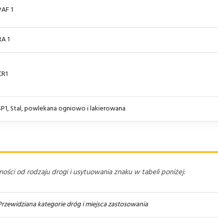
PAF 1
RA 1
CR1
SP1, Stal, powlekana ogniowo i lakierowana
ści od rodzaju drogi i usytuowania znaku w tabeli poniżej:
Przewidziana kategorie dróg i miejsca zastosowania