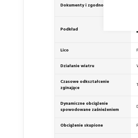
Dokumenty i zgodność
Podkład
Lico
Działanie wiatru
Czasowe odkształcenie
zginające
Dynamiczne obciążenie
spowodowane zaśnieżeniem
Obciążenie skupione