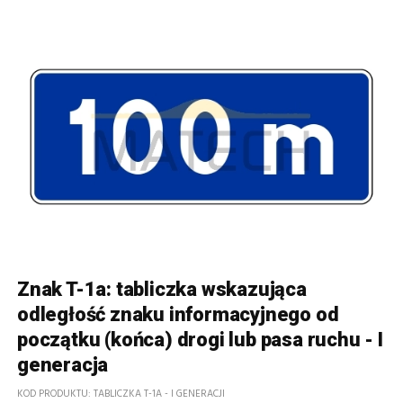
Znak T-1a: tabliczka wskazująca
odległość znaku informacyjnego od
początku (końca) drogi lub pasa ruchu - I
generacja
KOD PRODUKTU
TABLICZKA T-1A - I GENERACJI