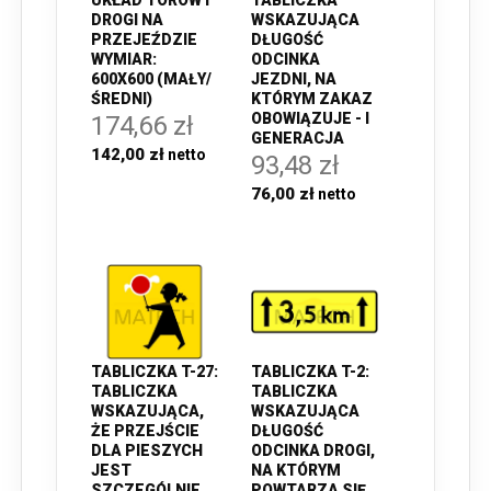
UKŁAD TORÓW I
WSKAZUJĄCA
DROGI NA
DŁUGOŚĆ
PRZEJEŹDZIE
ODCINKA
WYMIAR:
JEZDNI, NA
600X600 (MAŁY/
KTÓRYM ZAKAZ
ŚREDNI)
OBOWIĄZUJE - I
174,66 zł
GENERACJA
142,00 zł
93,48 zł
76,00 zł
TABLICZKA T-27:
TABLICZKA T-2:
TABLICZKA
TABLICZKA
WSKAZUJĄCA,
WSKAZUJĄCA
ŻE PRZEJŚCIE
DŁUGOŚĆ
DLA PIESZYCH
ODCINKA DROGI,
JEST
NA KTÓRYM
SZCZEGÓLNIE
POWTARZA SIĘ