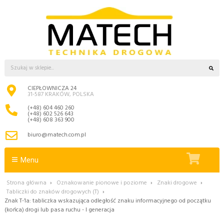
CIEPŁOWNICZA 24
31-587 KRAKÓW, POLSKA
(+48) 604 460 260
(+48) 602 526 643
(+48) 608 363 900
biuro@matech.com.pl
Menu
Strona główna
›
Oznakowanie pionowe i poziome
›
Znaki drogowe
›
Tabliczki do znaków drogowych (T)
›
Znak T-1a: tabliczka wskazująca odległość znaku informacyjnego od początku
(końca) drogi lub pasa ruchu - I generacja