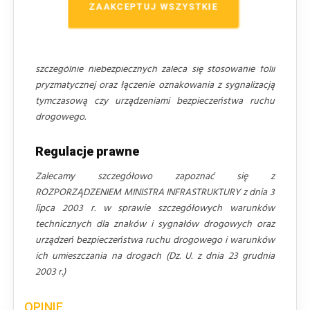
należy zastosować o jedną grupę wielkości większe
ZAAKCEPTUJ WSZYSTKIE
znaki
niż standardowo stosowane na danym odcinku
drogi. Wyjątek stanowi autostrada gdzie odpowiednia
grupa wielkości to znaki WIELKIE! W miejscach
szczególnie niebezpiecznych zaleca się stosowanie folii
pryzmatycznej oraz łączenie oznakowania z sygnalizacją
tymczasową czy urządzeniami bezpieczeństwa ruchu
drogowego.
Regulacje prawne
Zalecamy szczegółowo zapoznać się z
ROZPORZĄDZENIEM MINISTRA INFRASTRUKTURY z dnia 3
lipca 2003 r. w sprawie szczegółowych warunków
technicznych dla znaków i sygnałów drogowych oraz
urządzeń bezpieczeństwa ruchu drogowego i warunków
ich umieszczania na drogach (Dz. U. z dnia 23 grudnia
2003 r.)
OPINIE