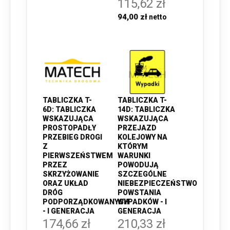
115,62 zł
94,00 zł
TABLICZKA T-
TABLICZKA T-
14D: TABLICZKA
6D: TABLICZKA
WSKAZUJĄCA
WSKAZUJĄCA
PRZEJAZD
PROSTOPADŁY
KOLEJOWY NA
PRZEBIEG DROGI
KTÓRYM
Z
WARUNKI
PIERWSZEŃSTWEM
POWODUJĄ
PRZEZ
SZCZEGÓLNE
SKRZYŻOWANIE
NIEBEZPIECZEŃSTWO
ORAZ UKŁAD
POWSTANIA
DRÓG
WYPADKÓW - I
PODPORZĄDKOWANYCH
GENERACJA
- I GENERACJA
210,33 zł
174,66 zł