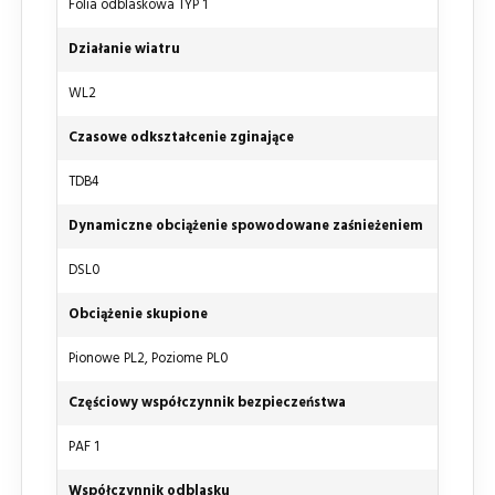
Folia odblaskowa TYP 1
Działanie wiatru
WL2
Czasowe odkształcenie zginające
TDB4
Dynamiczne obciążenie spowodowane zaśnieżeniem
DSL0
Obciążenie skupione
Pionowe PL2, Poziome PL0
Częściowy współczynnik bezpieczeństwa
PAF 1
Współczynnik odblasku