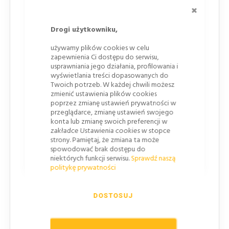
ZAMKNI
Na drogach powiatowych, z pominięciem tablic
drogowskazowych
Drogi użytkowniku,
Znaki DUŻE
używamy plików cookies w celu
zapewnienia Ci dostępu do serwisu,
Przy jezdniach głównych na drogach ekspresowych
usprawniania jego działania, profilowania i
na drogach dwujezdniowych poza obszarem
wyświetlania treści dopasowanych do
zabudowanym
Twoich potrzeb. W każdej chwili możesz
zmienić ustawienia plików cookies
na drogach dwujezdniowych w obszarze
poprzez zmianę ustawień prywatności w
zabudowanym, przy dopuszczonej prędkości powyżej
przeglądarce, zmianę ustawień swojego
60km/h
konta lub zmianę swoich preferencji w
zakładce Ustawienia cookies w stopce
Znaki WIELKIE
strony. Pamiętaj, że zmiana ta może
spowodować brak dostępu do
Przy jezdniach głównych na autostradach
niektórych funkcji serwisu.
Sprawdź naszą
politykę prywatności
UWAGA! Zasady doboru wielkości
DOSTOSUJ
oznakowania tymczasowego
W przypadku prowadzenia prac w pasie drogowym