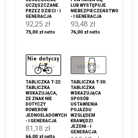
UCZĘSZCZANE
LUB WYSTĘPUJE
PRZEZ DZIECI - I
NIEBEZPIECZEŃSTWO
GENERACJA
- I GENERACJA
92,25 zł
93,48 zł
75,00 zł
76,00 zł
TABLICZKA T-22:
TABLICZKA T-30:
TABLICZKA
TABLICZKA
WSKAZUJĄCA,
WSKAZUJĄCA
ŻE ZNAK NIE
SPOSÓB
DOTYCZY
USTAWIENIA
ROWERÓW
POJAZDU
JEDNOŚLADOWYCH
WZGLĘDEM
- I GENERACJA
KRAWĘDZI
JEZDNI - I
81,18 zł
GENERACJA
66,00 zł