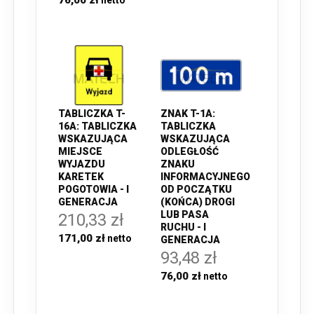
76,00 zł
TABLICZKA T-
ZNAK T-1A:
16A: TABLICZKA
TABLICZKA
WSKAZUJĄCA
WSKAZUJĄCA
MIEJSCE
ODLEGŁOŚĆ
WYJAZDU
ZNAKU
KARETEK
INFORMACYJNEGO
POGOTOWIA - I
OD POCZĄTKU
GENERACJA
(KOŃCA) DROGI
LUB PASA
210,33 zł
RUCHU - I
171,00 zł
GENERACJA
93,48 zł
76,00 zł