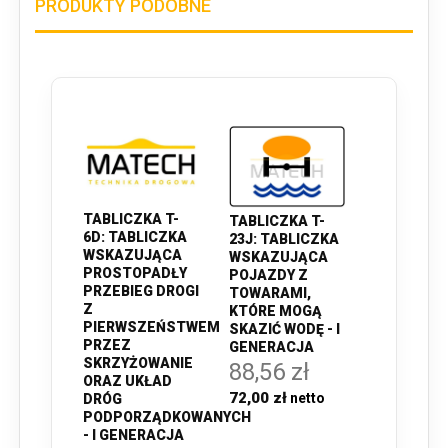
PRODUKTY PODOBNE
TABLICZKA T-
TABLICZKA T-
6D: TABLICZKA
23J: TABLICZKA
WSKAZUJĄCA
WSKAZUJĄCA
PROSTOPADŁY
POJAZDY Z
PRZEBIEG DROGI
TOWARAMI,
Z
KTÓRE MOGĄ
PIERWSZEŃSTWEM
SKAZIĆ WODĘ - I
PRZEZ
GENERACJA
SKRZYŻOWANIE
88,56 zł
ORAZ UKŁAD
72,00 zł
DRÓG
PODPORZĄDKOWANYCH
- I GENERACJA