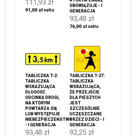
111,93 zł
OBOWIĄZUJE - I
91,00 zł
GENERACJA
93,48 zł
76,00 zł
TABLICZKA T-2:
TABLICZKA T-27:
TABLICZKA
TABLICZKA
WSKAZUJĄCA
WSKAZUJĄCA,
DŁUGOŚĆ
ŻE PRZEJŚCIE
ODCINKA DROGI,
DLA PIESZYCH
NA KTÓRYM
JEST
POWTARZA SIĘ
SZCZEGÓLNIE
LUB WYSTĘPUJE
UCZĘSZCZANE
NIEBEZPIECZEŃSTWO
PRZEZ DZIECI - I
- I GENERACJA
GENERACJA
93,48 zł
92,25 zł