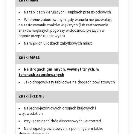
Znaki MINI
Na tablicach kierujących i słupkach przeszkodowych
W terenie zabudowanym, gdy warunki nie pozwalają
na zastosowanie znaków większych (lub zastosowanie
znaków większych pogorszy widoczność pieszych w
rejonie przejść dla pieszych)
Na wąskich uliczkach zabytkowych miast
Znaki MAŁE
Na drogach gminnych, wewnętrznych, w
terenach zabudowanych
Jako drogowskazy tablicowe na drogach powiatowych
Znaki ŚREDNIE
Na jedno-jezdniowych drogach krajowych i
wojewódzkich
Przy łącznicach dróg ekspresowych i autostrad
Na drogach powiatowych, z pominięciem tablic