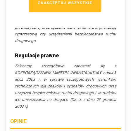
znaki
niż standardowo stosowane na danym odcinku
ZAAKCEPTUJ WSZYSTKIE
drogi. Wyjątek stanowi autostrada gdzie odpowiednia
grupa wielkości to znaki WIELKIE! W miejscach
szczególnie niebezpiecznych zaleca się stosowanie folii
pryzmatycznej oraz łączenie oznakowania z sygnalizacją
tymczasową czy urządzeniami bezpieczeństwa ruchu
drogowego.
Regulacje prawne
Zalecamy szczegółowo zapoznać się z
ROZPORZĄDZENIEM MINISTRA INFRASTRUKTURY z dnia 3
lipca 2003 r. w sprawie szczegółowych warunków
technicznych dla znaków i sygnałów drogowych oraz
urządzeń bezpieczeństwa ruchu drogowego i warunków
ich umieszczania na drogach (Dz. U. z dnia 23 grudnia
2003 r.)
OPINIE