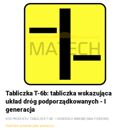
Tabliczka T-6b: tabliczka wskazująca
układ dróg podporządkowanych - I
generacja
KOD PRODUKTU
TABLICZKA T-6B - I GENERACJI-600X600 (MAŁY/ŚREDNI)
Oceń ten produkt jako pierwszy