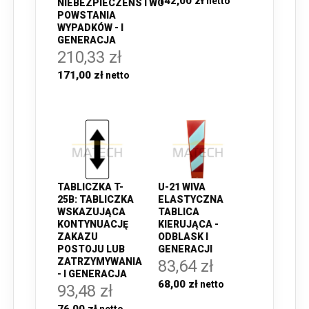
142,00 zł
NIEBEZPIECZEŃSTWO
POWSTANIA
WYPADKÓW - I
GENERACJA
210,33 zł
171,00 zł
TABLICZKA T-
U-21 WIVA
25B: TABLICZKA
ELASTYCZNA
WSKAZUJĄCA
TABLICA
KONTYNUACJĘ
KIERUJĄCA -
ZAKAZU
ODBLASK I
POSTOJU LUB
GENERACJI
ZATRZYMYWANIA
83,64 zł
- I GENERACJA
68,00 zł
93,48 zł