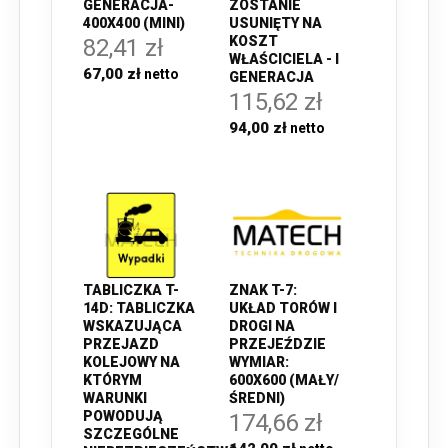
ZOSTANIE
GENERACJA-
USUNIĘTY NA
400X400 (MINI)
KOSZT
82,41 zł
WŁAŚCICIELA - I
67,00 zł
GENERACJA
115,62 zł
94,00 zł
TABLICZKA T-
ZNAK T-7:
14D: TABLICZKA
UKŁAD TORÓW I
WSKAZUJĄCA
DROGI NA
PRZEJAZD
PRZEJEŹDZIE
KOLEJOWY NA
WYMIAR:
KTÓRYM
600X600 (MAŁY/
WARUNKI
ŚREDNI)
POWODUJĄ
174,66 zł
SZCZEGÓLNE