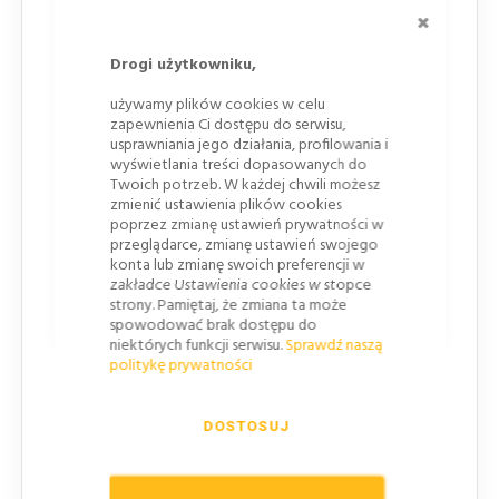
drogowskazowych
ZAMKNI
Znaki DUŻE
Drogi użytkowniku,
Przy jezdniach głównych na drogach ekspresowych
używamy plików cookies w celu
zapewnienia Ci dostępu do serwisu,
na drogach dwujezdniowych poza obszarem
usprawniania jego działania, profilowania i
zabudowanym
wyświetlania treści dopasowanych do
na drogach dwujezdniowych w obszarze
Twoich potrzeb. W każdej chwili możesz
zabudowanym, przy dopuszczonej prędkości powyżej
zmienić ustawienia plików cookies
60km/h
poprzez zmianę ustawień prywatności w
przeglądarce, zmianę ustawień swojego
konta lub zmianę swoich preferencji w
Znaki WIELKIE
zakładce Ustawienia cookies w stopce
strony. Pamiętaj, że zmiana ta może
Przy jezdniach głównych na autostradach
spowodować brak dostępu do
niektórych funkcji serwisu.
Sprawdź naszą
politykę prywatności
UWAGA! Zasady doboru wielkości
oznakowania tymczasowego
DOSTOSUJ
W przypadku prowadzenia prac w pasie drogowym
należy zastosować o jedną grupę wielkości większe