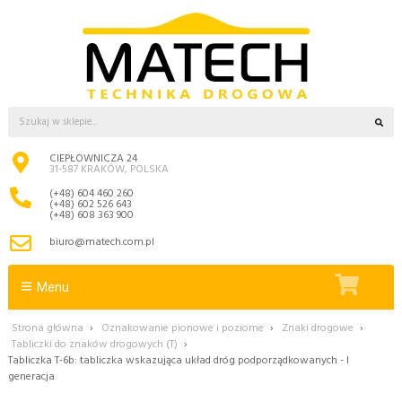
CIEPŁOWNICZA 24
31-587 KRAKÓW, POLSKA
(+48) 604 460 260
(+48) 602 526 643
(+48) 608 363 900
biuro@matech.com.pl
Menu
Strona główna
›
Oznakowanie pionowe i poziome
›
Znaki drogowe
›
Tabliczki do znaków drogowych (T)
›
Tabliczka T-6b: tabliczka wskazująca układ dróg podporządkowanych - I
generacja