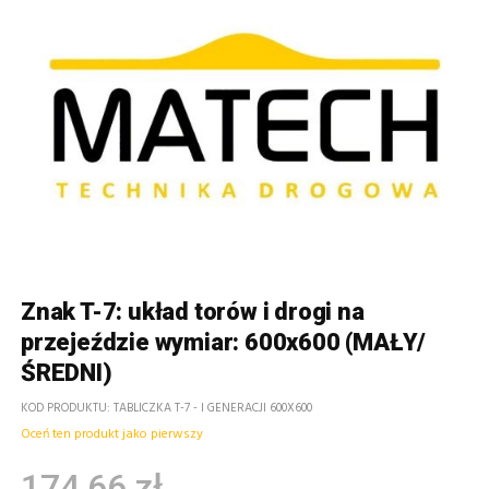
Znak T-7: układ torów i drogi na
przejeździe wymiar: 600x600 (MAŁY/
ŚREDNI)
KOD PRODUKTU
TABLICZKA T-7 - I GENERACJI 600X600
Oceń ten produkt jako pierwszy
174,66 zł