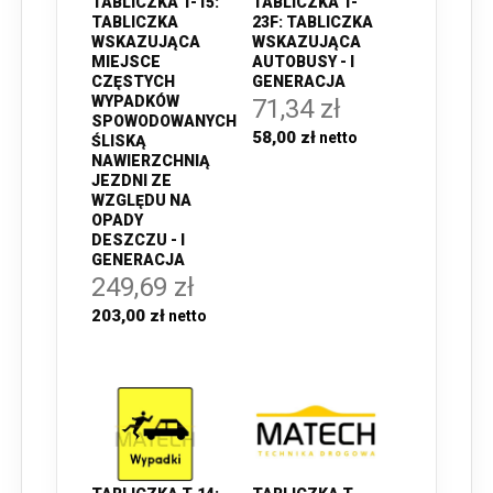
TABLICZKA T-15:
TABLICZKA T-
TABLICZKA
23F: TABLICZKA
WSKAZUJĄCA
WSKAZUJĄCA
MIEJSCE
AUTOBUSY - I
CZĘSTYCH
GENERACJA
WYPADKÓW
71,34 zł
SPOWODOWANYCH
58,00 zł
ŚLISKĄ
NAWIERZCHNIĄ
JEZDNI ZE
WZGLĘDU NA
OPADY
DESZCZU - I
GENERACJA
249,69 zł
203,00 zł