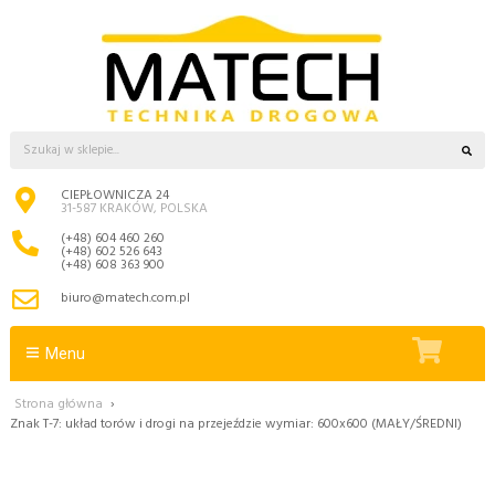
CIEPŁOWNICZA 24
31-587 KRAKÓW, POLSKA
(+48) 604 460 260
(+48) 602 526 643
(+48) 608 363 900
biuro@matech.com.pl
Menu
Strona główna
›
Znak T-7: układ torów i drogi na przejeździe wymiar: 600x600 (MAŁY/ŚREDNI)