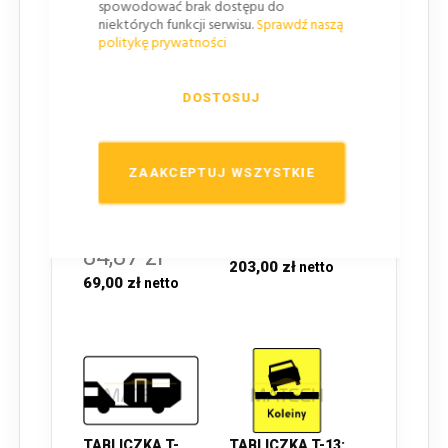
spowodować brak dostępu do
niektórych funkcji serwisu.
Sprawdź naszą
politykę prywatności
DOSTOSUJ
TABLICZKA T-
TABLICZKA T-12:
23C: TABLICZKA
TABLICZKA
WSKAZUJĄCA
WSKAZUJĄCA
CIĄGNIKI
PODŁUŻNY
ZAAKCEPTUJ WSZYSTKIE
ROLNICZE I
USKOK
POJAZDY
NAWIERZCHNI - I
WOLNOBIEŻNE - I
GENERACJA
GENERACJA
249,69 zł
84,87 zł
203,00 zł
69,00 zł
TABLICZKA T-
TABLICZKA T-13: