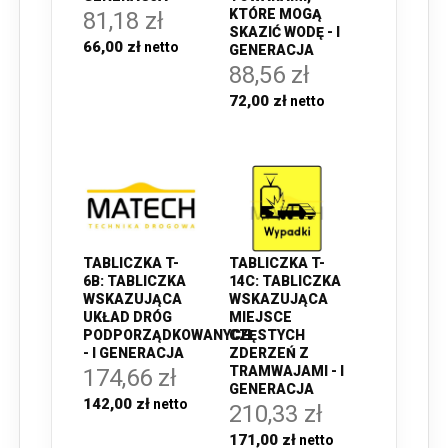
KTÓRE MOGĄ
81,18 zł
SKAZIĆ WODĘ - I
66,00 zł
GENERACJA
88,56 zł
72,00 zł
TABLICZKA T-
TABLICZKA T-
14C: TABLICZKA
6B: TABLICZKA
WSKAZUJĄCA
WSKAZUJĄCA
MIEJSCE
UKŁAD DRÓG
CZĘSTYCH
PODPORZĄDKOWANYCH
ZDERZEŃ Z
- I GENERACJA
TRAMWAJAMI - I
174,66 zł
GENERACJA
142,00 zł
210,33 zł
171,00 zł