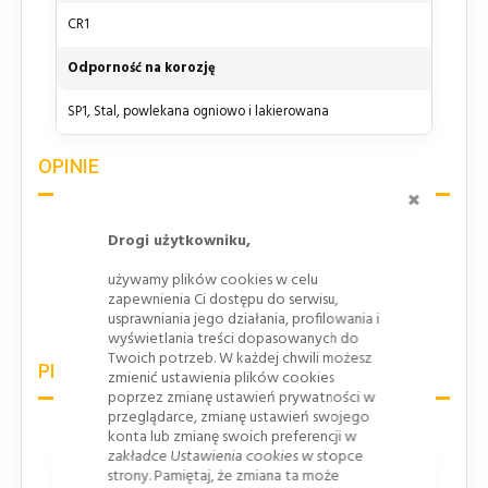
CR1
Odporność na korozję
SP1, Stal, powlekana ogniowo i lakierowana
OPINIE
ZAMKNI
Drogi użytkowniku,
Tylko zarejestrowani użytkownicy mogą
pisać Recenzje. Proszę
Zaloguj się
lub
używamy plików cookies w celu
Załóż konto
zapewnienia Ci dostępu do serwisu,
usprawniania jego działania, profilowania i
wyświetlania treści dopasowanych do
Twoich potrzeb. W każdej chwili możesz
PRODUKTY PODOBNE
zmienić ustawienia plików cookies
poprzez zmianę ustawień prywatności w
przeglądarce, zmianę ustawień swojego
konta lub zmianę swoich preferencji w
zakładce Ustawienia cookies w stopce
strony. Pamiętaj, że zmiana ta może