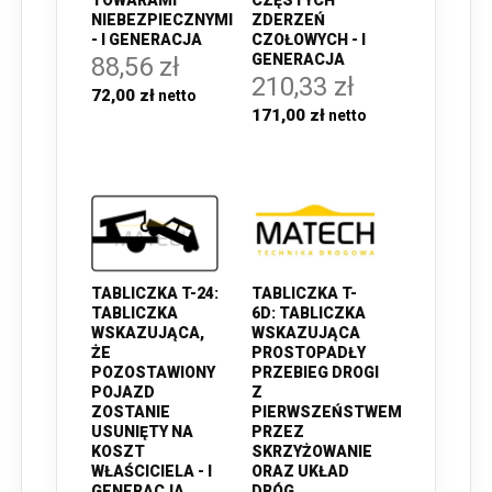
TOWARAMI
CZĘSTYCH
NIEBEZPIECZNYMI
ZDERZEŃ
- I GENERACJA
CZOŁOWYCH - I
GENERACJA
88,56 zł
210,33 zł
72,00 zł
171,00 zł
TABLICZKA T-24:
TABLICZKA T-
TABLICZKA
6D: TABLICZKA
WSKAZUJĄCA,
WSKAZUJĄCA
ŻE
PROSTOPADŁY
POZOSTAWIONY
PRZEBIEG DROGI
POJAZD
Z
ZOSTANIE
PIERWSZEŃSTWEM
USUNIĘTY NA
PRZEZ
KOSZT
SKRZYŻOWANIE
WŁAŚCICIELA - I
ORAZ UKŁAD
GENERACJA
DRÓG