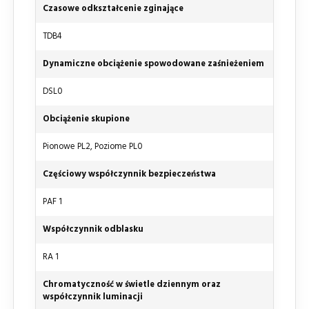
Czasowe odkształcenie zginające
TDB4
Dynamiczne obciążenie spowodowane zaśnieżeniem
DSL0
Obciążenie skupione
Pionowe PL2, Poziome PL0
Częściowy współczynnik bezpieczeństwa
PAF 1
Współczynnik odblasku
RA 1
Chromatyczność w świetle dziennym oraz
współczynnik luminacji