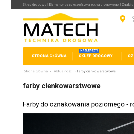
Sklep drogowy | Elementy bezpieczeństwa ruchu drogowego | Znaki 
NAJLEPSZY!
STRONA GŁÓWNA
SKLEP DROGOWY
OZ
Strona główna
›
Aktualności
›
farby cienkowarstwowe
farby cienkowarstwowe
Farby do oznakowania poziomego - ro