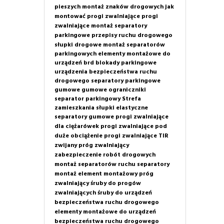
pieszych
montaż znaków drogowych
jak
montować progi zwalniające
progi
zwalniające montaż
separatory
parkingowe
przepisy ruchu drogowego
słupki drogowe
montaż separatorów
parkingowych
elementy montażowe do
urządzeń brd
blokady parkingowe
urządzenia bezpieczeństwa ruchu
drogowego
separatory parkingowe
gumowe
gumowe ograniczniki
separator parkingowy
Strefa
zamieszkania
słupki elastyczne
separatory gumowe
progi zwalniające
dla ciężarówek
progi zwalniające pod
duże obciążenie
progi zwalniające TIR
zwijany próg zwalniający
zabezpieczenie robót drogowych
montaż separatorów ruchu
separatory
montaż
element montażowy próg
zwalniający
śruby do progów
zwalniających
śruby do urządzeń
bezpieczeństwa ruchu drogowego
elementy montażowe do urządzeń
bezpieczeństwa ruchu drogowego