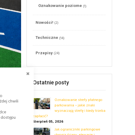
(1)
Oznakowanie poziome
(2)
Nowości!
(14)
Techniczne
(24)
Przepisy
ZAMKNIJ
Ostatnie posty
go
Oznakowanie strefy płatnego
dej chwili
parkowania – jakie znaki
wyznaczają strefę i kiedy trzeba
adce
zapłacić?
k dostępu
Sierpień 05, 2026
Jak ograniczniki parkingowe