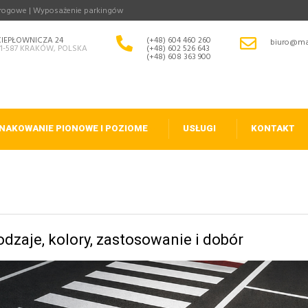
drogowe | Wyposażenie parkingów
CIEPŁOWNICZA 24
(+48) 604 460 260
biuro@ma
31-587 KRAKÓW, POLSKA
(+48) 602 526 643
(+48) 608 363 900
NAKOWANIE PIONOWE I POZIOME
USŁUGI
KONTAKT
dzaje, kolory, zastosowanie i dobór