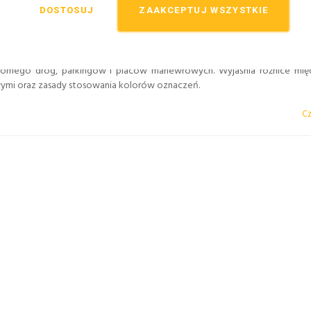
DOSTOSUJ
ZAAKCEPTUJ WSZYSTKIE
iomego dróg, parkingów i placów manewrowych. Wyjaśnia różnice mię
ymi oraz zasady stosowania kolorów oznaczeń.
Cz