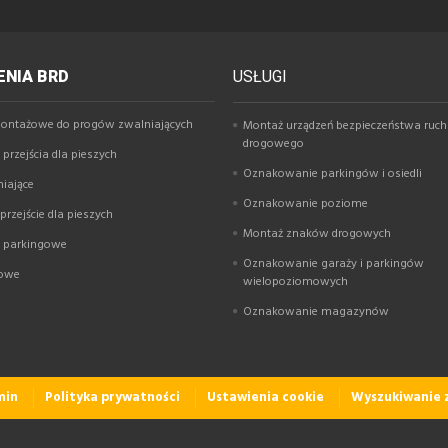
NIA BRD
USŁUGI
ontażowe do progów zwalniających
Montaż urządzeń bezpieczeństwa ruc
drogowego
przejścia dla pieszych
Oznakowanie parkingów i osiedli
niające
Oznakowanie poziome
rzejście dla pieszych
Montaż znaków drogowych
y parkingowe
Oznakowanie garaży i parkingów
gowe
wielopoziomowych
Oznakowanie magazynów
min
Polityka prywatności
Ustawienia cookie
Wyszukiwanie