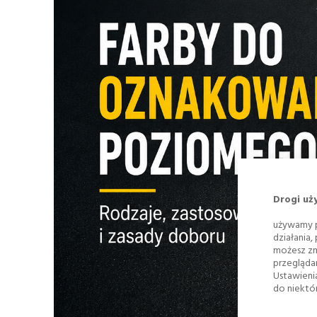
Drogi uż
używamy p
działania,
możesz zm
przegląda
Ustawieni
do niektór