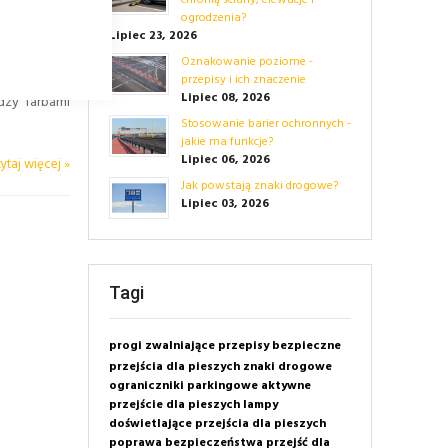
chronią ściany, elewacje i
ogrodzenia?
Lipiec 23, 2026
Oznakowanie poziome -
przepisy i ich znaczenie
Lipiec 08, 2026
dzy farbami
Stosowanie barier ochronnych -
jakie ma funkcje?
Lipiec 06, 2026
ytaj więcej »
Jak powstają znaki drogowe?
Lipiec 03, 2026
Tagi
progi zwalniające
przepisy
bezpieczne
przejścia dla pieszych
znaki drogowe
ograniczniki parkingowe
aktywne
przejście dla pieszych
lampy
doświetlające przejścia dla pieszych
poprawa bezpieczeństwa przejść dla