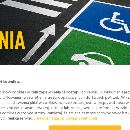
ytkowniku,
lików cookies w celu zapewnienia Ci dostępu do serwisu, usprawniania je
 profilowania i wyświetlania treści dopasowanych do Twoich potrzeb. W każ
ienić ustawienia plików cookies poprzez zmianę ustawień prywatności w
rce, zmianę ustawień swojego konta lub zmianę swoich preferencji w zakł
a cookies w stopce strony. Pamiętaj, że zmiana ta może spowodować bra
ych funkcji serwisu.
Sprawdź naszą politykę prywatności