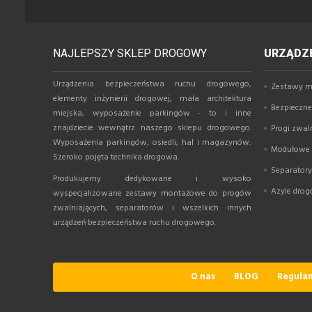
NAJLEPSZY SKLEP DROGOWY
URZĄDZE
Urządzenia bezpieczeństwa ruchu drogowego,
Zestawy m
elementy inżynierii drogowej, mała architektura
Bezpieczne 
miejska, wyposażenie parkingów - to i inne
znajdziecie wewnątrz naszego sklepu drogowego.
Progi zwal
Wyposażenia parkingów, osiedli, hal i magazynów.
Modułowe p
Szeroko pojęta technika drogowa.
Separator
Produkujemy dedykowane i wysoko
Azyle dro
wyspecjalizowane zestawy montażowe do progów
zwalniających, separatorów i wszelkich innych
urządzeń bezpieczeństwa ruchu drogowego.
O nas
BLOG
Regula