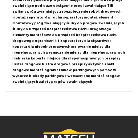
zwalniające pod duże obciążenie
progi zwalniające TIR
zwijany próg zwalniający
zabezpieczenie robót drogowych
montaż separatorów ruchu
separatory montaż
element
montażowy próg zwalniający
śruby do progów zwalniających
śruby do urządzeń bezpieczeństwa ruchu drogowego
elementy montażowe do urządzeń bezpieczeństwa ruchu
drogowego
ogranicznik tir
spearatory dla ciężarówek
koperta dla niepełnosprawnych
malowanie miejsc dla
niepełnospranych
wyznaczanie miejsc dla niepełnosprawnych
niebieska koperta
miejsce dla niepełnosprawnych przepisy
lustra drogowe
lustra drogowe przepisy
aktywne znaki
drogowe
montaż ograniczników parkingowych
pomoc w
wyborze
blokady parkingowe wzmacniane
montaż progów
zwalniających
zalety progów zwalniających