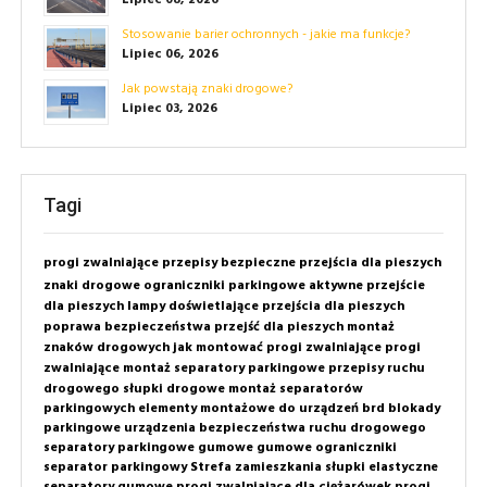
Stosowanie barier ochronnych - jakie ma funkcje?
Lipiec 06, 2026
Jak powstają znaki drogowe?
Lipiec 03, 2026
Tagi
progi zwalniające
przepisy
bezpieczne przejścia dla pieszych
znaki drogowe
ograniczniki parkingowe
aktywne przejście
dla pieszych
lampy doświetlające przejścia dla pieszych
poprawa bezpieczeństwa przejść dla pieszych
montaż
znaków drogowych
jak montować progi zwalniające
progi
zwalniające montaż
separatory parkingowe
przepisy ruchu
drogowego
słupki drogowe
montaż separatorów
parkingowych
elementy montażowe do urządzeń brd
blokady
parkingowe
urządzenia bezpieczeństwa ruchu drogowego
separatory parkingowe gumowe
gumowe ograniczniki
separator parkingowy
Strefa zamieszkania
słupki elastyczne
separatory gumowe
progi zwalniające dla ciężarówek
progi