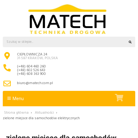
CIEPŁOWNICZA 24
31-587 KRAKÓW, POLSKA
(+48) 604 460 260
(+48) 602 526 643
(+48) 608 363 900
biuro@matech.com.pl
Menu
Strona główna
›
Aktualności
›
zielone miejsce dla samochodów elektrycznych
zielone miejsce dla samochodów