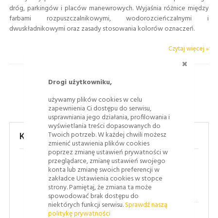
dróg, parkingów i placów manewrowych. Wyjaśnia różnice między
farbami rozpuszczalnikowymi, wodorozcieńczalnymi i
dwuskładnikowymi oraz zasady stosowania kolorów oznaczeń.
Czytaj więcej »
ZAMKNI
Drogi użytkowniku,
używamy plików cookies w celu
zapewnienia Ci dostępu do serwisu,
usprawniania jego działania, profilowania i
wyświetlania treści dopasowanych do
Twoich potrzeb. W każdej chwili możesz
Kategorie
zmienić ustawienia plików cookies
poprzez zmianę ustawień prywatności w
przeglądarce, zmianę ustawień swojego
(43)
konta lub zmianę swoich preferencji w
Bezpieczeństwo ruchu drogowego
zakładce Ustawienia cookies w stopce
strony. Pamiętaj, że zmiana ta może
(8)
Jak to się robi
spowodować brak dostępu do
niektórych funkcji serwisu.
Sprawdź naszą
politykę prywatności
(1)
Oznakowanie poziome