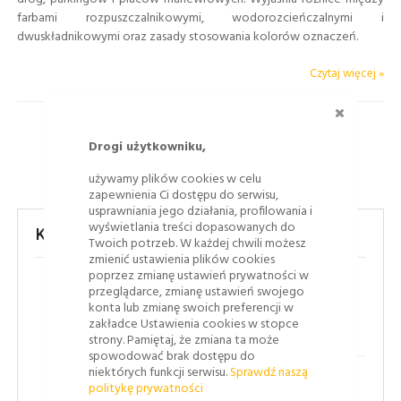
farbami rozpuszczalnikowymi, wodorozcieńczalnymi i
dwuskładnikowymi oraz zasady stosowania kolorów oznaczeń.
Czytaj więcej »
ZAMKNI
Drogi użytkowniku,
używamy plików cookies w celu
zapewnienia Ci dostępu do serwisu,
usprawniania jego działania, profilowania i
wyświetlania treści dopasowanych do
Kategorie
Twoich potrzeb. W każdej chwili możesz
zmienić ustawienia plików cookies
poprzez zmianę ustawień prywatności w
przeglądarce, zmianę ustawień swojego
(43)
Bezpieczeństwo ruchu drogowego
konta lub zmianę swoich preferencji w
zakładce Ustawienia cookies w stopce
(8)
Jak to się robi
strony. Pamiętaj, że zmiana ta może
spowodować brak dostępu do
niektórych funkcji serwisu.
Sprawdź naszą
(1)
Oznakowanie poziome
politykę prywatności