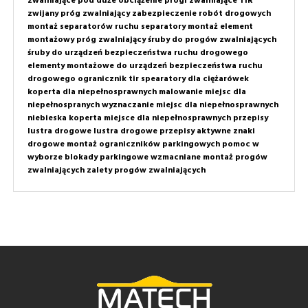
zwalniające pod duże obciążenie
progi zwalniające TIR
zwijany próg zwalniający
zabezpieczenie robót drogowych
montaż separatorów ruchu
separatory montaż
element
montażowy próg zwalniający
śruby do progów zwalniających
śruby do urządzeń bezpieczeństwa ruchu drogowego
elementy montażowe do urządzeń bezpieczeństwa ruchu
drogowego
ogranicznik tir
spearatory dla ciężarówek
koperta dla niepełnosprawnych
malowanie miejsc dla
niepełnospranych
wyznaczanie miejsc dla niepełnosprawnych
niebieska koperta
miejsce dla niepełnosprawnych przepisy
lustra drogowe
lustra drogowe przepisy
aktywne znaki
drogowe
montaż ograniczników parkingowych
pomoc w
wyborze
blokady parkingowe wzmacniane
montaż progów
zwalniających
zalety progów zwalniających