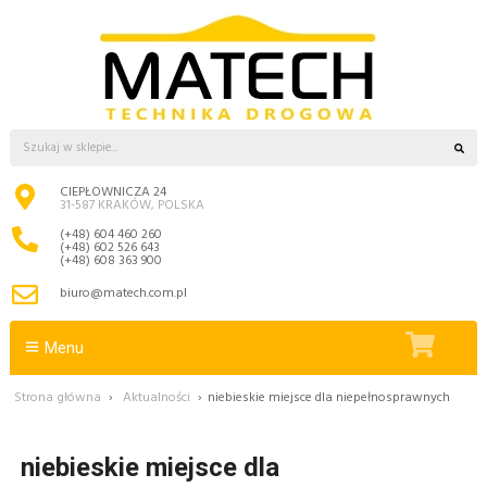
CIEPŁOWNICZA 24
31-587 KRAKÓW, POLSKA
(+48) 604 460 260
(+48) 602 526 643
(+48) 608 363 900
biuro@matech.com.pl
Menu
Strona główna
›
Aktualności
›
niebieskie miejsce dla niepełnosprawnych
niebieskie miejsce dla