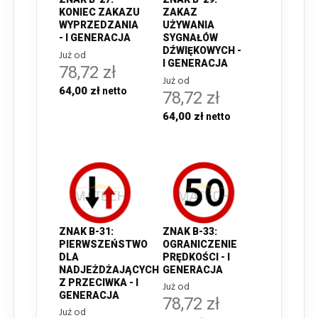
KONIEC ZAKAZU
ZAKAZ
WYPRZEDZANIA
UŻYWANIA
- I GENERACJA
SYGNAŁÓW
DŹWIĘKOWYCH -
Już od
I GENERACJA
78,72 zł
Już od
64,00 zł
78,72 zł
64,00 zł
ZNAK B-31:
ZNAK B-33:
PIERWSZEŃSTWO
OGRANICZENIE
DLA
PRĘDKOŚCI - I
NADJEŻDŻAJĄCYCH
GENERACJA
Z PRZECIWKA - I
Już od
GENERACJA
78,72 zł
Już od