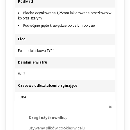
Podkład
Blacha ocynkowana 1,25mm lakierowana proszkowo w
kolorze szarym
Podwójnie gięte krawędzie po całym obrysie
Lico
Folia odblaskowa TYP 1
Działanie wiatru
WL2
Czasowe odkształcenie zginające
TDB4
ZAMKNI
Dynamiczne obciążenie spowodowane zaśnieżeniem
Drogi użytkowniku,
DSL0
używamy plików cookies w celu