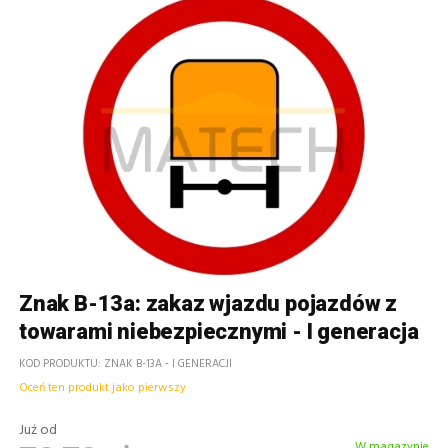
Znak B-13a: zakaz wjazdu pojazdów z
towarami niebezpiecznymi - I generacja
KOD PRODUKTU
ZNAK B-13A - I GENERACJI
Oceń ten produkt jako pierwszy
Już od
W magazynie