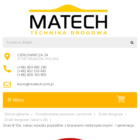
CIEPŁOWNICZA 24
31-587 KRAKÓW, POLSKA
(+48) 604 460 260
(+48) 602 526 643
(+48) 608 363 900
biuro@matech.com.pl
Menu
Strona główna
›
Oznakowanie pionowe i poziome
›
Znaki drogowe
›
Znaki drogowe zakazu (B)
›
Znak B-13a: zakaz wjazdu pojazdów z towarami niebezpiecznymi - I generacja