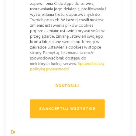
Obciążenie skupione
zapewnienia Ci dostępu do serwisu,
usprawniania jego działania, profilowania i
wyświetlania treści dopasowanych do
Pionowe PL2, Poziome PL0
Twoich potrzeb. W każdej chwili możesz
zmienić ustawienia plików cookies
Częściowy współczynnik bezpieczeństwa
poprzez zmianę ustawień prywatności w
przeglądarce, zmianę ustawień swojego
PAF 1
konta lub zmianę swoich preferencji w
zakładce Ustawienia cookies w stopce
Współczynnik odblasku
strony. Pamiętaj, że zmiana ta może
spowodować brak dostępu do
RA 1
niektórych funkcji serwisu.
Sprawdź naszą
politykę prywatności
Chromatyczność w świetle dziennym oraz
współczynnik luminacji
DOSTOSUJ
CR1
Odporność na korozję
ZAAKCEPTUJ WSZYSTKIE
SP1, Stal, powlekana ogniowo i lakierowana
DOBÓR WIELKOŚCI ZNAKÓW DROGOWYCH