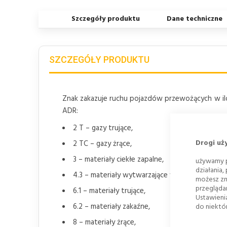
Szczegóły produktu
Dane techniczne
SZCZEGÓŁY PRODUKTU
Znak zakazuje ruchu pojazdów przewożących w il
ADR:
2 T – gazy trujące,
Drogi uż
2 TC – gazy żrące,
3 – materiały ciekłe zapalne,
używamy p
działania,
4.3 – materiały wytwarzające w zetknięciu z w
możesz zm
przegląda
6.1 – materiały trujące,
Ustawieni
6.2 – materiały zakaźne,
do niektór
8 – materiały żrące,