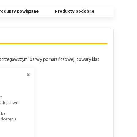
rodukty powiązane
Produkty podobne
ostrzegawczymi barwy pomarańczowej, towary klas
ZAMKNIJ
go
dej chwili
adce
k dostępu