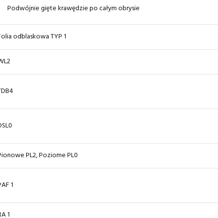
Podwójnie gięte krawędzie po całym obrysie
Folia odblaskowa TYP 1
WL2
TDB4
DSL0
Pionowe PL2, Poziome PL0
PAF 1
RA 1