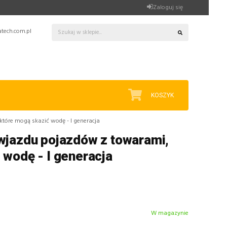
Zaloguj się
tech.com.pl
KOSZYK
tóre mogą skazić wodę - I generacja
wjazdu pojazdów z towarami,
 wodę - I generacja
W magazynie