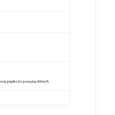
h
onej prędkości powyżej 60km/h