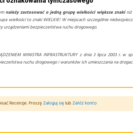
ści oznakowania tymczasowego
wym
należy zastosować o jedną grupę wielkości większe znaki
niż
pa wielkości to znaki WIELKIE! W miejscach szczególnie niebezpieczny
czy urządzeniami bezpieczeństwa ruchu drogowego.
ĄDZENIEM MINISTRA INFRASTRUKTURY z dnia 3 lipca 2003 r. w spr
czeństwa ruchu drogowego i warunków ich umieszczania na drogach (D
isać Recenzje. Proszę
Zaloguj się
lub
Załóż konto