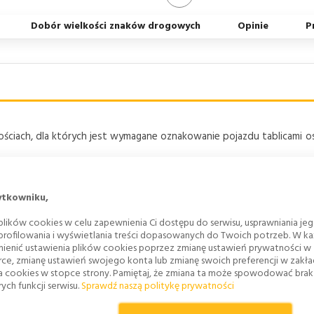
Dobór wielkości znaków drogowych
Opinie
P
ościach, dla których jest wymagane oznakowanie pojazdu tablicami 
ytkowniku,
lików cookies w celu zapewnienia Ci dostępu do serwisu, usprawniania je
 profilowania i wyświetlania treści dopasowanych do Twoich potrzeb. W każ
odą gazy palne,
ienić ustawienia plików cookies poprzez zmianę ustawień prywatności w
rce, zmianę ustawień swojego konta lub zmianę swoich preferencji w zakł
a cookies w stopce strony. Pamiętaj, że zmiana ta może spowodować bra
ych funkcji serwisu.
Sprawdź naszą politykę prywatności