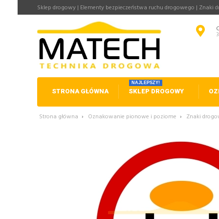
Sklep drogowy | Elementy bezpieczeństwa ruchu drogowego | Znaki 
NAJLEPSZY!
STRONA GŁÓWNA
SKLEP DROGOWY
OZ
Strona główna
›
Oznakowanie pionowe i poziome
›
Znaki drog