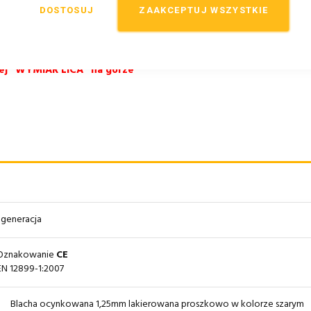
DOSTOSUJ
ZAAKCEPTUJ WSZYSTKIE
anej "WYMIAR LICA" na górze
I generacja
Oznakowanie
CE
EN 12899-1:2007
Blacha ocynkowana 1,25mm lakierowana proszkowo w kolorze szarym