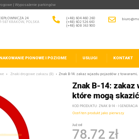
drogowe | Wyposażenie parkingów
CIEPŁOWNICZA 24
(+48) 604 460 260
biuro@ma
31-587 KRAKÓW, POLSKA
(+48) 602 526 643
(+48) 608 363 900
NAKOWANIE PIONOWE I POZIOME
USŁUGI
KONTAKT
owe
›
Znaki drogowe zakazu (B)
›
Znak B-14: zakaz wjazdu pojazdów z towarami, k
Znak B-14: zakaz 
które mogą skazić
KOD PRODUKTU
ZNAK B-14 - I GENERACJA
Oceń ten produkt jako pierwszy
Już od
78,72 zł