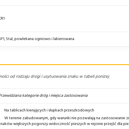
CR1
SP1, Stal, powlekana ogniowo i lakierowana
ści od rodzaju drogi i usytuowania znaku w tabeli poniżej:
Przewidziana kategorie dróg i miejsca zastosowania
Na tablicach kierujących i słupkach przeszkodowych
W terenie zabudowanym, gdy warunki nie pozwalają na zastosowanie z
znaków większych pogorszy widoczność pieszych w rejonie przejść dla pie