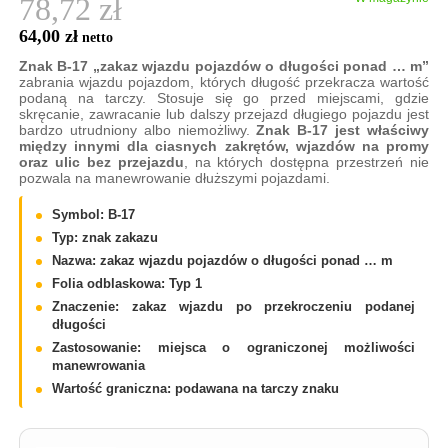
78,72 zł
64,00 zł
Znak B-17 „zakaz wjazdu pojazdów o długości ponad … m”
zabrania wjazdu pojazdom, których długość przekracza wartość
podaną na tarczy. Stosuje się go przed miejscami, gdzie
skręcanie, zawracanie lub dalszy przejazd długiego pojazdu jest
bardzo utrudniony albo niemożliwy.
Znak B-17 jest właściwy
między innymi dla ciasnych zakrętów, wjazdów na promy
oraz ulic bez przejazdu
, na których dostępna przestrzeń nie
pozwala na manewrowanie dłuższymi pojazdami.
Symbol: B-17
Typ: znak zakazu
Nazwa: zakaz wjazdu pojazdów o długości ponad … m
Folia odblaskowa: Typ 1
Znaczenie: zakaz wjazdu po przekroczeniu podanej
długości
Zastosowanie: miejsca o ograniczonej możliwości
manewrowania
Wartość graniczna: podawana na tarczy znaku