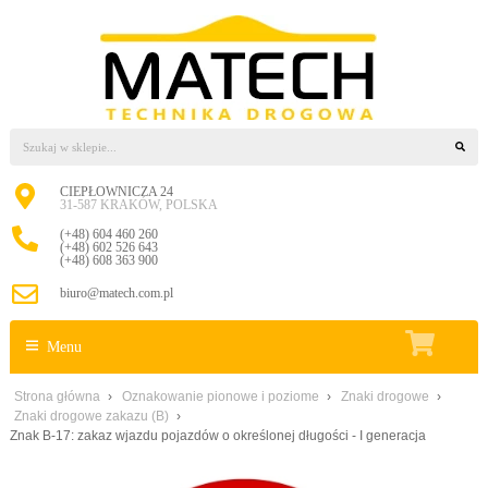
CIEPŁOWNICZA 24
31-587 KRAKÓW, POLSKA
(+48) 604 460 260
(+48) 602 526 643
(+48) 608 363 900
biuro@matech.com.pl
Menu
Strona główna
›
Oznakowanie pionowe i poziome
›
Znaki drogowe
›
Znaki drogowe zakazu (B)
›
Znak B-17: zakaz wjazdu pojazdów o określonej długości - I generacja