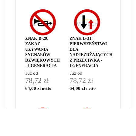
ZNAK B-29:
ZNAK B-31:
ZAKAZ
PIERWSZEŃSTWO
UŻYWANIA
DLA
SYGNAŁÓW
NADJEŻDŻAJĄCYCH
DŹWIĘKOWYCH
Z PRZECIWKA -
- I GENERACJA
I GENERACJA
Już od
Już od
78,72 zł
78,72 zł
64,00 zł
64,00 zł