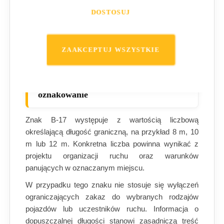
drogi, dostępnego miejsca do skrętu oraz
DOSTOSUJ
możliwości zawracania.
Długość pojazdu podaje się na znaku w
pełnych metrach
, bez oznaczania zera po
ZAAKCEPTUJ WSZYSTKIE
przecinku.
Wartość na znaku i dodatkowe
oznakowanie
Znak B-17 występuje z wartością liczbową
określającą długość graniczną, na przykład 8 m, 10
m lub 12 m. Konkretna liczba powinna wynikać z
projektu organizacji ruchu oraz warunków
panujących w oznaczanym miejscu.
W przypadku tego znaku nie stosuje się wyłączeń
ograniczających zakaz do wybranych rodzajów
pojazdów lub uczestników ruchu. Informacja o
dopuszczalnej długości stanowi zasadniczą treść