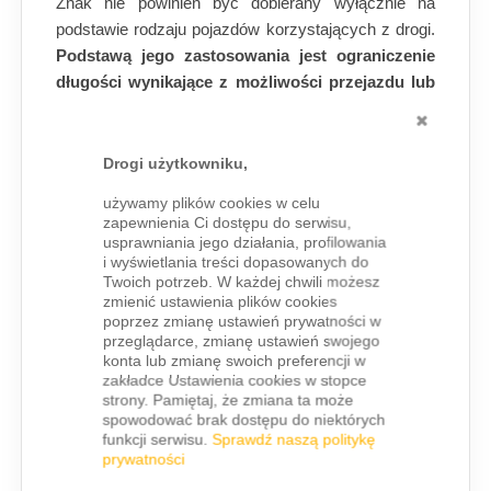
Znak nie powinien być dobierany wyłącznie na
podstawie rodzaju pojazdów korzystających z drogi.
Podstawą jego zastosowania jest ograniczenie
długości wynikające z możliwości przejazdu lub
ZAMKN
manewrowania w danym miejscu.
Zasady lokalizacji i umieszczania
Drogi użytkowniku,
znaku B-17
używamy plików cookies w celu
zapewnienia Ci dostępu do serwisu,
usprawniania jego działania, profilowania
Znak umieszcza się przed miejscem, do którego
i wyświetlania treści dopasowanych do
pojazd przekraczający wskazaną długość nie
Twoich potrzeb. W każdej chwili możesz
powinien wjeżdżać.
zmienić ustawienia plików cookies
poprzez zmianę ustawień prywatności w
Lokalizacja powinna umożliwiać kierującemu
przeglądarce, zmianę ustawień swojego
rezygnację z wjazdu i wybór innej drogi bez
konta lub zmianę swoich preferencji w
zakładce Ustawienia cookies w stopce
konieczności wykonywania niedostępnego
strony. Pamiętaj, że zmiana ta może
manewru.
spowodować brak dostępu do niektórych
funkcji serwisu.
Sprawdź naszą politykę
Wartość graniczną dobiera się do rzeczywistych
prywatności
warunków przejazdu, w szczególności układu